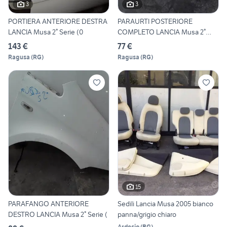
3
3
PORTIERA ANTERIORE DESTRA
PARAURTI POSTERIORE
LANCIA Musa 2° Serie (0
COMPLETO LANCIA Musa 2°
Serie
143 €
77 €
Ragusa
(
RG
)
Ragusa
(
RG
)
15
PARAFANGO ANTERIORE
Sedili Lancia Musa 2005 bianco
DESTRO LANCIA Musa 2° Serie (
panna/grigio chiaro
Ardesio
(
BG
)