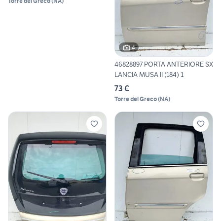
Torre del Greco
(
NA
)
4
46828897 PORTA ANTERIORE SX
LANCIA MUSA II (184) 1
73 €
Torre del Greco
(
NA
)