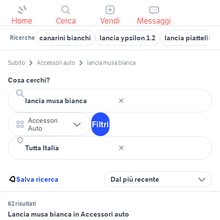
Home
Cerca
Vendi
Messaggi
canarini bianchi
lancia ypsilon 1.2
lancia piattelli
Ricerche
Subito
Accessori auto
lancia musa bianca
Cosa cerchi?
Accessori
Filtri
Auto
Salva ricerca
Dal più recente
62 risultati
Lancia musa bianca in Accessori auto