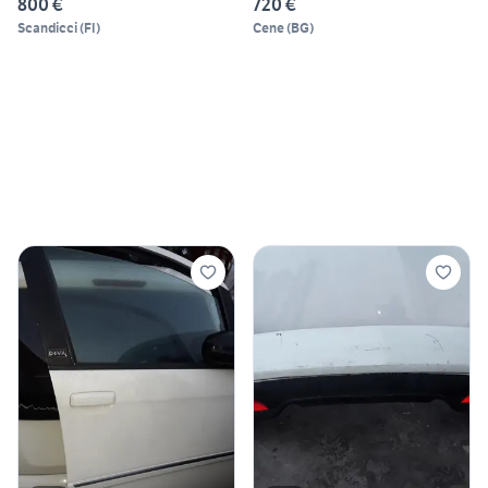
800 €
720 €
Scandicci
(
FI
)
Cene
(
BG
)