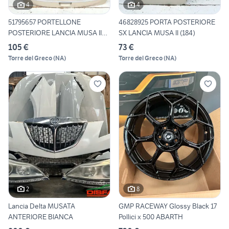
4
4
51795657 PORTELLONE
46828925 PORTA POSTERIORE
POSTERIORE LANCIA MUSA II
SX LANCIA MUSA II (184)
(184
105 €
73 €
Torre del Greco
(
NA
)
Torre del Greco
(
NA
)
2
8
Lancia Delta MUSATA
GMP RACEWAY Glossy Black 17
ANTERIORE BIANCA
Pollici x 500 ABARTH