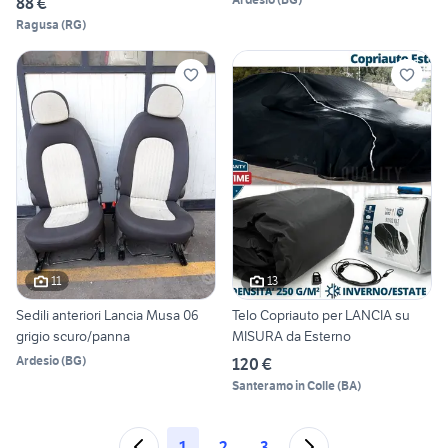
88 €
Ragusa
(
RG
)
11
13
Sedili anteriori Lancia Musa 06
Telo Copriauto per LANCIA su
grigio scuro/panna
MISURA da Esterno
Ardesio
(
BG
)
120 €
Santeramo in Colle
(
BA
)
1
2
3