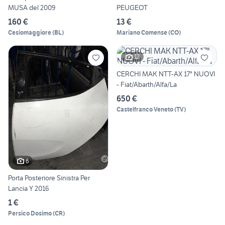
MUSA del 2009
PEUGEOT
160 €
13 €
Cesiomaggiore
(
BL
)
Mariano Comense
(
CO
)
12
CERCHI MAK NTT-AX 17" NUOVI
- Fiat/Abarth/Alfa/La
650 €
Castelfranco Veneto
(
TV
)
6
Porta Posteriore Sinistra Per
Lancia Y 2016
1 €
Persico Dosimo
(
CR
)