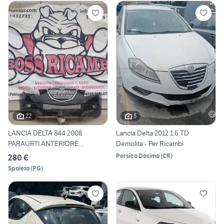
22
5
LANCIA DELTA 844 2008
Lancia Delta 2012 1.6 TD
PARAURTI ANTERIORE
Demolita - Per Ricambi
COMPLETO
Persico Dosimo
(
CR
)
280 €
Spoleto
(
PG
)