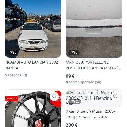
8
5
RICAMBI AUTO LANCIA Y 2002
MANIGLIA PORTELLONE
BIANCA
POSTERIORE LANCIA Musa 2°
Ser
Mesagne
(
BR
)
69 €
Nocera Superiore
(
SA
)
11
Ricambi Lancia Musa [ 2009-
2013] 1.4 Benzina 57 KW
200 €