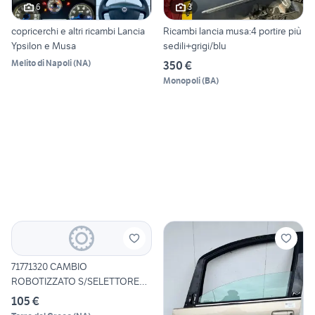
6
3
copricerchi e altri ricambi Lancia
Ricambi lancia musa:4 portire più
Ypsilon e Musa
sedili+grigi/blu
Melito di Napoli
(
NA
)
350 €
Monopoli
(
BA
)
71771320 CAMBIO
ROBOTIZZATO S/SELETTORE
S/ATTUATOR
105 €