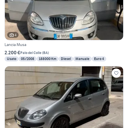
4
Lancia Musa
2.200 €
Palo del Colle
(
BA
)
Usato
05/2008
188000 Km
Diesel
Manuale
Euro 4