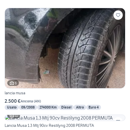
6
lancia musa
2.500 €
Ancona
(
AN
)
Usato
09/2008
274000 Km
Diesel
Altro
Euro 4
11
Lancia Musa 1.3 Mtj 90cv Restilyng 2008 PERMUTA