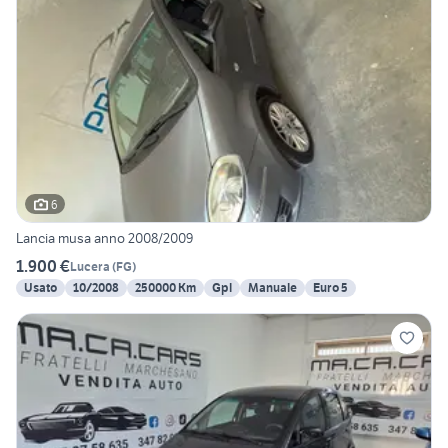
6
Lancia musa anno 2008/2009
1.900 €
Lucera
(
FG
)
Usato
10/2008
250000 Km
Gpl
Manuale
Euro 5