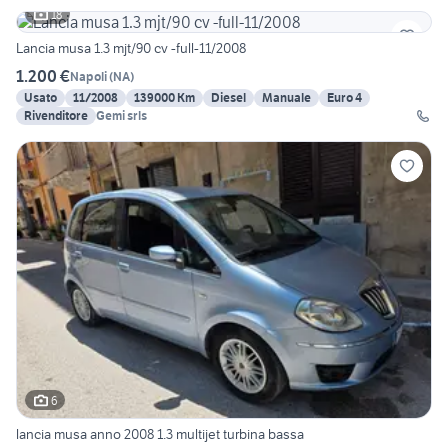
18
Lancia musa 1.3 mjt/90 cv -full-11/2008
1.200 €
Napoli
(
NA
)
Usato
11/2008
139000 Km
Diesel
Manuale
Euro 4
Rivenditore
Gemi srls
6
lancia musa anno 2008 1.3 multijet turbina bassa