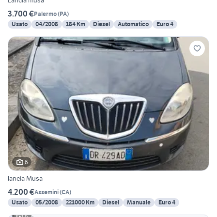
Lancia musa
3.700 €
Palermo
(
PA
)
Usato
04/2008
184 Km
Diesel
Automatico
Euro 4
6
lancia Musa
4.200 €
Assemini
(
CA
)
Usato
05/2008
221000 Km
Diesel
Manuale
Euro 4
6