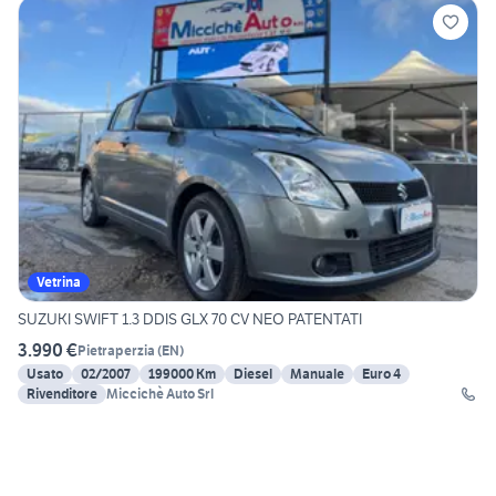
Vetrina
SUZUKI SWIFT 1.3 DDIS GLX 70 CV NEO PATENTATI
3.990 €
Pietraperzia
(
EN
)
Usato
02/2007
199000 Km
Diesel
Manuale
Euro 4
Rivenditore
Miccichè Auto Srl