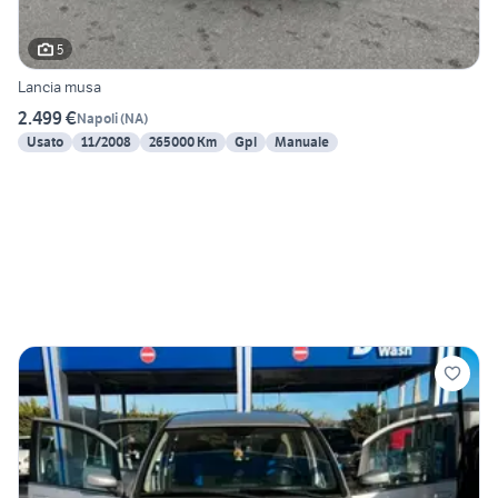
5
Lancia musa
2.499 €
Napoli
(
NA
)
Usato
11/2008
265000 Km
Gpl
Manuale