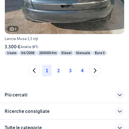
6
Lancia Musa 1,3 mjt
3.300 €
Andria
(
BT
)
Usato
04/2008
280000 Km
Diesel
Manuale
Euro 3
1
2
3
4
Più cercati
Correlati
Richerche simili
Suggerimenti
Ricerche consigliate
lancia y usata bari
lancia musa Milano
lancia musa 2008
accessori auto
audi a6 berlina
suzuki jimny diesel
lancia ypsilon
paraurti lancia musa
Tutte le categorie