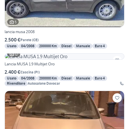
5
lancia musa 2008
2.500 €
Parete
(
CE
)
Usato
04/2008
200000 Km
Diesel
Manuale
Euro 4
12
Lancia MUSA 1.9 Multijet Oro
2.400 €
Cascina
(
PI
)
Usato
04/2008
200000 Km
Diesel
Manuale
Euro 4
Rivenditore
Autosalone Dovocar