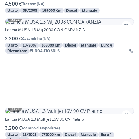
4.500 €
Trecase
(
NA
)
Usato
05/2008
165000 Km
Diesel
Manuale
21
Lancia MUSA 1.3 Mtj 2008 CON GARANZIA
2.200 €
Casandrino
(
NA
)
Usato
10/2007
162000 Km
Diesel
Manuale
Euro 4
Rivenditore
EUROAUTO SRLS
21
Lancia MUSA 1.3 Multijet 16V 90 CV Platino
3.200 €
Marano di Napoli
(
NA
)
Usato
11/2008
272000 Km
Diesel
Manuale
Euro 4