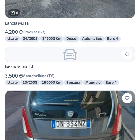
6
Lancia Musa
4.200 €
Siracusa
(
SR
)
Usato
04/2008
142000 Km
Diesel
Automatico
Euro 4
lancia musa 1.4
3.500 €
Montebelluna
(
TV
)
Usato
10/2008
150000 Km
Benzina
Manuale
Euro 4