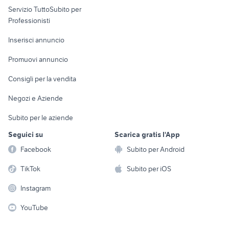
Servizio TuttoSubito per
persona
Informatica
Animali
Professionisti
Arredamento e
Console e
Accessori per
Casalinghi
Inserisci annuncio
Videogiochi
animali
Elettrodomestici
Promuovi annuncio
Audio/Video
Musica e Film
Giardino e Fai da te
Consigli per la vendita
Fotografia
Libri e Riviste
Abbigliamento e
Negozi e Aziende
Telefonia
Strumenti Musicali
Accessori
Subito per le aziende
Sports
Tutto per i bambini
Seguici su
Scarica gratis l'App
Biciclette
Facebook
Subito per Android
Collezionismo
TikTok
Subito per iOS
Instagram
YouTube