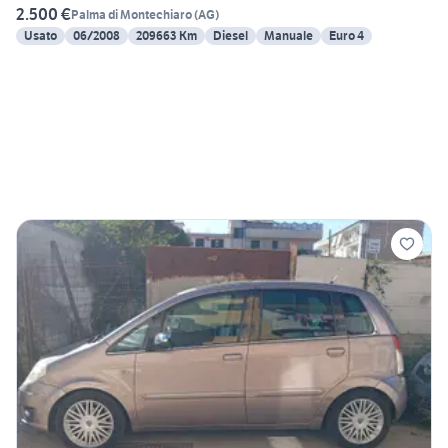
2.500 €
Palma di Montechiaro
(
AG
)
Usato
06/2008
209663 Km
Diesel
Manuale
Euro 4