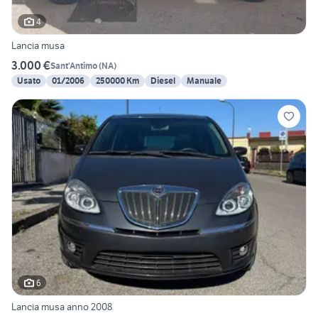
4
Lancia musa
3.000 €
Sant'Antimo
(
NA
)
Usato
01/2006
250000 Km
Diesel
Manuale
6
Lancia musa anno 2008