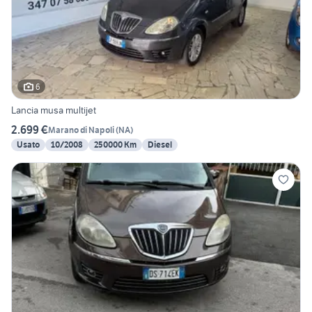
6
Lancia musa multijet
2.699 €
Marano di Napoli
(
NA
)
Usato
10/2008
250000 Km
Diesel