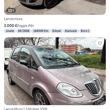
6
Lancia musa
3.000 €
Foggia
(
FG
)
Usato
09/2008
168000 Km
Diesel
Manuale
Euro 2
Lancia Musa 1.3 Multijet 2008