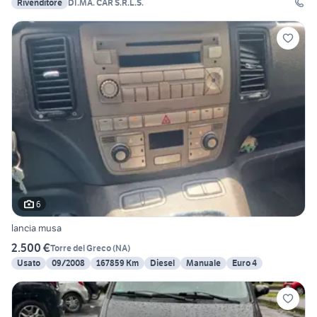
Rivenditore
DI.MA. CAR S.R.L.S.
6
lancia musa
2.500 €
Torre del Greco
(
NA
)
Usato
09/2008
167859 Km
Diesel
Manuale
Euro 4