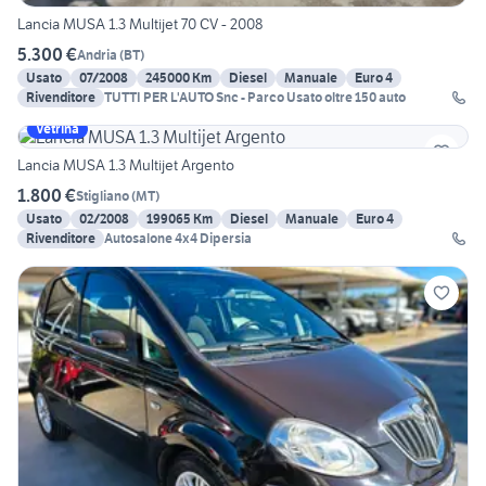
Lancia MUSA 1.3 Multijet 70 CV - 2008
5.300 €
Andria
(
BT
)
Usato
07/2008
245000 Km
Diesel
Manuale
Euro 4
Rivenditore
TUTTI PER L'AUTO Snc - Parco Usato oltre 150 auto
Vetrina
Lancia MUSA 1.3 Multijet Argento
1.800 €
Stigliano
(
MT
)
Usato
02/2008
199065 Km
Diesel
Manuale
Euro 4
Rivenditore
Autosalone 4x4 Dipersia