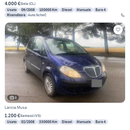
4.000 €
Gela
(
CL
)
Usato
09/2008
150000 Km
Diesel
Manuale
Euro 4
Rivenditore
Auto ScheC
6
Lancia Musa
1.200 €
Samassi
(
VS
)
Usato
02/2008
330000 Km
Diesel
Manuale
Euro 4