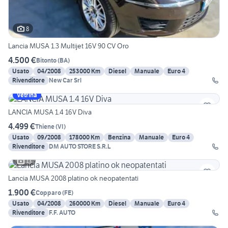
8
Lancia MUSA 1.3 Multijet 16V 90 CV Oro
4.500 €
Bitonto
(
BA
)
Usato
04/2008
253000 Km
Diesel
Manuale
Euro 4
Rivenditore
New Car Srl
Vetrina
LANCIA MUSA 1.4 16V Diva
4.499 €
Thiene
(
VI
)
Usato
09/2008
178000 Km
Benzina
Manuale
Euro 4
Rivenditore
DM AUTO STORE S.R.L
13
Lancia MUSA 2008 platino ok neopatentati
1.900 €
Copparo
(
FE
)
Usato
04/2008
260000 Km
Diesel
Manuale
Euro 4
Rivenditore
F.F. AUTO