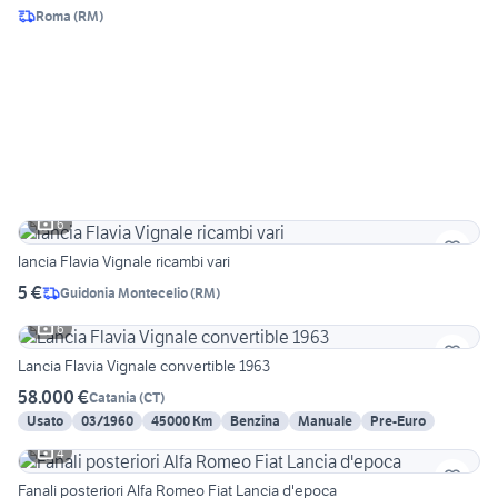
Roma
(
RM
)
6
lancia Flavia Vignale ricambi vari
5 €
Guidonia Montecelio
(
RM
)
6
Lancia Flavia Vignale convertible 1963
58.000 €
Catania
(
CT
)
Usato
03/1960
45000 Km
Benzina
Manuale
Pre-Euro
4
Fanali posteriori Alfa Romeo Fiat Lancia d'epoca