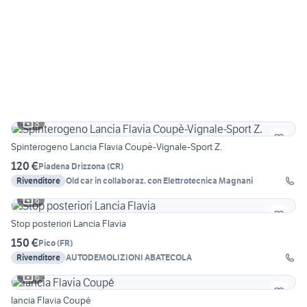
8
Spinterogeno Lancia Flavia Coupè-Vignale-Sport Z.
120 €
Piadena Drizzona
(
CR
)
Rivenditore
Old car in collaboraz. con Elettrotecnica Magnani
6
Stop posteriori Lancia Flavia
150 €
Pico
(
FR
)
Rivenditore
AUTODEMOLIZIONI ABATECOLA
6
lancia Flavia Coupé