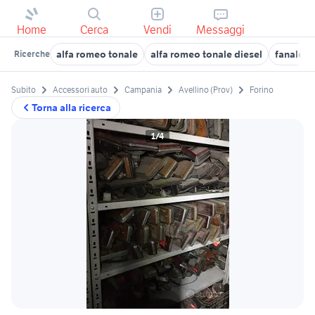
Home
Cerca
Vendi
Messaggi
alfa romeo tonale
alfa romeo tonale diesel
fanale p
Ricerche
Subito
Accessori auto
Campania
Avellino (Prov)
Forino
Torna alla ricerca
1/4