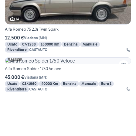
14
Alfa Romeo 75 2.0i Twin Spark
12.500 €
Viadana
(
MN
)
Usato
07/1988
160000 Km
Benzina
Manuale
Rivenditore
CASTAUTO
20
Alfa Romeo Spider 1750 Veloce
45.000 €
Viadana
(
MN
)
Usato
03/1960
40000 Km
Benzina
Manuale
Euro 1
Rivenditore
CASTAUTO