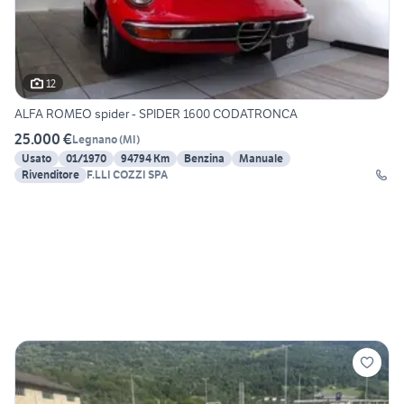
12
ALFA ROMEO spider - SPIDER 1600 CODATRONCA
25.000 €
Legnano
(
MI
)
Usato
01/1970
94794 Km
Benzina
Manuale
Rivenditore
F.LLI COZZI SPA