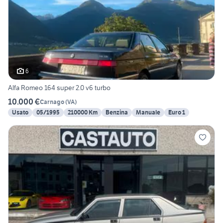
6
Alfa Romeo 164 super 2.0 v6 turbo
10.000 €
Carnago
(
VA
)
Usato
05/1995
210000 Km
Benzina
Manuale
Euro 1