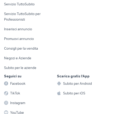
Servizio TuttoSubito
elettronica
per la casa e la
sports e hobby
Servizio TuttoSubito per
persona
Informatica
Animali
Professionisti
Arredamento e
Console e
Accessori per
Casalinghi
Inserisci annuncio
Videogiochi
animali
Elettrodomestici
Promuovi annuncio
Audio/Video
Musica e Film
Giardino e Fai da te
Consigli per la vendita
Fotografia
Libri e Riviste
Abbigliamento e
Negozi e Aziende
Telefonia
Strumenti Musicali
Accessori
Subito per le aziende
Sports
Tutto per i bambini
Seguici su
Scarica gratis l'App
Biciclette
Facebook
Subito per Android
Collezionismo
TikTok
Subito per iOS
Instagram
YouTube