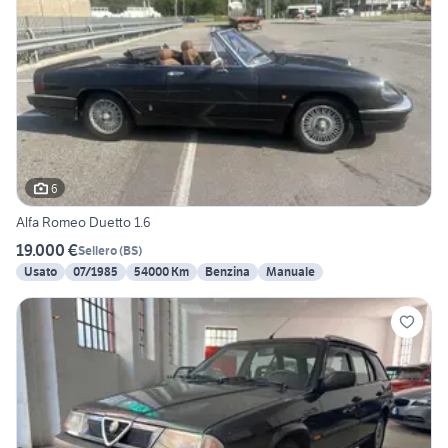
6
Alfa Romeo Duetto 1.6
19.000 €
Sellero
(
BS
)
Usato
07/1985
54000 Km
Benzina
Manuale