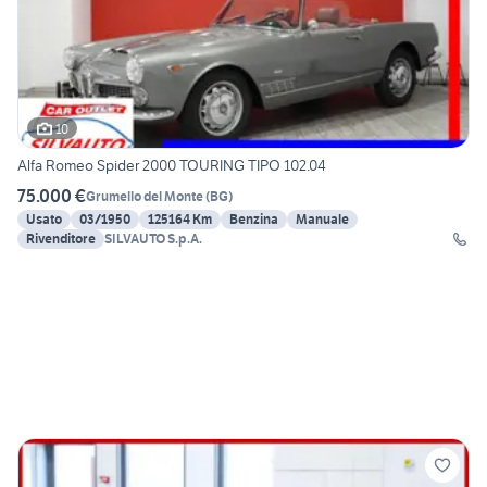
10
Alfa Romeo Spider 2000 TOURING TIPO 102.04
75.000 €
Grumello del Monte
(
BG
)
Usato
03/1950
125164 Km
Benzina
Manuale
Rivenditore
SILVAUTO S.p.A.