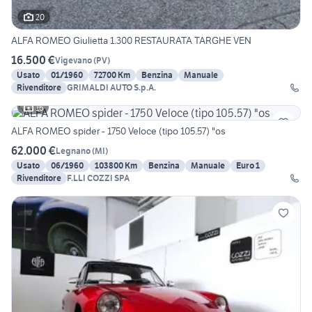
20
ALFA ROMEO Giulietta 1.300 RESTAURATA TARGHE VEN
16.500 €
Vigevano
(
PV
)
Usato
01/1960
72700 Km
Benzina
Manuale
Rivenditore
GRIMALDI AUTO S.p.A.
16
ALFA ROMEO spider - 1750 Veloce (tipo 105.57) "os
62.000 €
Legnano
(
MI
)
Usato
06/1960
103800 Km
Benzina
Manuale
Euro 1
Rivenditore
F.LLI COZZI SPA