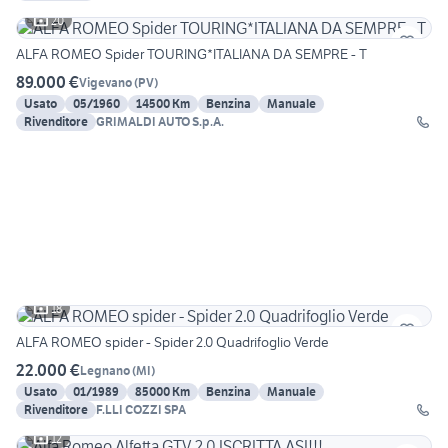
20
ALFA ROMEO Spider TOURING*ITALIANA DA SEMPRE - T
89.000 €
Vigevano
(
PV
)
Usato
05/1960
14500 Km
Benzina
Manuale
Rivenditore
GRIMALDI AUTO S.p.A.
18
ALFA ROMEO spider - Spider 2.0 Quadrifoglio Verde
22.000 €
Legnano
(
MI
)
Usato
01/1989
85000 Km
Benzina
Manuale
Rivenditore
F.LLI COZZI SPA
12