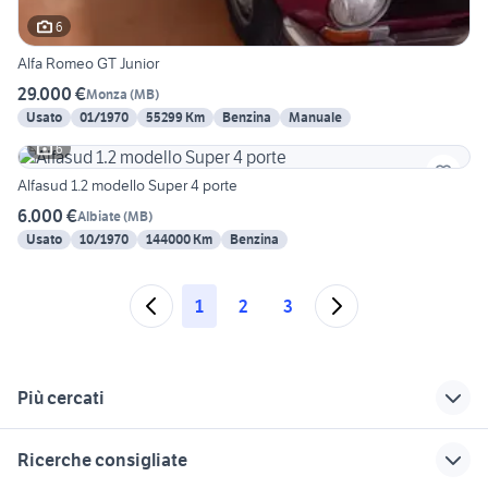
6
Alfa Romeo GT Junior
29.000 €
Monza
(
MB
)
Usato
01/1970
55299 Km
Benzina
Manuale
6
Alfasud 1.2 modello Super 4 porte
6.000 €
Albiate
(
MB
)
Usato
10/1970
144000 Km
Benzina
1
2
3
Più cercati
Correlati
Richerche simili
Suggerimenti
Ricerche consigliate
alfa romeo gt Milano
auto alfa romeo
alfa romeo spider