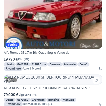
Vetrina
Alfa Romeo 33 1.7 ie 16v Quadrifoglio Verde da
19.790 €
Rho
(
MI
)
Usato
04/1991
117890 Km
Benzina
Manuale
Euro 1
Rivenditore
Auto & Motori
20
ALFA ROMEO 2000 SPIDER TOURING**ITALIANA DA SEMP
79.000 €
Vigevano
(
PV
)
Usato
05/1960
17970 Km
Benzina
Manuale
Rivenditore
GRIMALDI AUTO S.p.A.