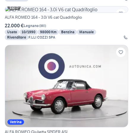
15
ALFA ROMEO 164 - 3.0i V6 cat Quadrifoglio
22.000 €
Legnano
(
MI
)
Usato
10/1990
98000 Km
Benzina
Manuale
Rivenditore
F.LLI COZZI SPA
Vetrina
ALFA ROMEO Giulietta SPIDER ASI