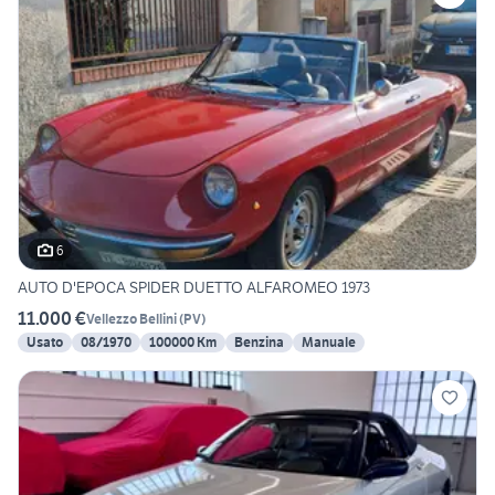
6
AUTO D'EPOCA SPIDER DUETTO ALFAROMEO 1973
11.000 €
Vellezzo Bellini
(
PV
)
Usato
08/1970
100000 Km
Benzina
Manuale