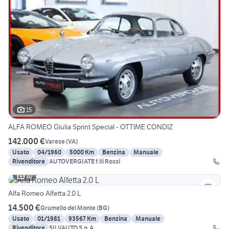
15
ALFA ROMEO Giulia Sprint Special - OTTIME CONDIZ
142.000 €
Varese
(
VA
)
Usato
04/1960
5000 Km
Benzina
Manuale
Rivenditore
AUTOVERGIATE f.lli Rossi
10
Alfa Romeo Alfetta 2.0 L
14.500 €
Grumello del Monte
(
BG
)
Usato
01/1981
93567 Km
Benzina
Manuale
Rivenditore
SILVAUTO S.p.A.