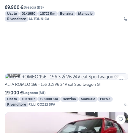
69.900 €
Brescia
(
BS
)
Usato
01/1950
10722 Km
Benzina
Manuale
Rivenditore
AUTOUNICA
17
ALFA ROMEO 156 - 156 3.2i V6 24V cat Sportwagon GT
19.000 €
Legnano
(
MI
)
Usato
10/2002
198000 Km
Benzina
Manuale
Euro 3
Rivenditore
F.LLI COZZI SPA