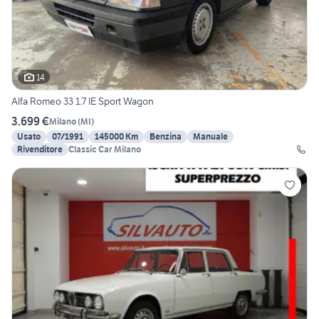
14
Alfa Romeo 33 1.7 IE Sport Wagon
3.699 €
Milano
(
MI
)
Usato
07/1991
145000 Km
Benzina
Manuale
Rivenditore
Classic Car Milano