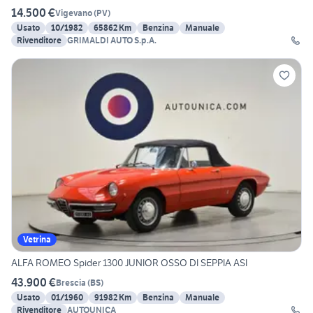
14.500 €
Vigevano
(
PV
)
Usato
10/1982
65862 Km
Benzina
Manuale
Rivenditore
GRIMALDI AUTO S.p.A.
Vetrina
ALFA ROMEO Spider 1300 JUNIOR OSSO DI SEPPIA ASI
43.900 €
Brescia
(
BS
)
Usato
01/1960
91982 Km
Benzina
Manuale
Rivenditore
AUTOUNICA