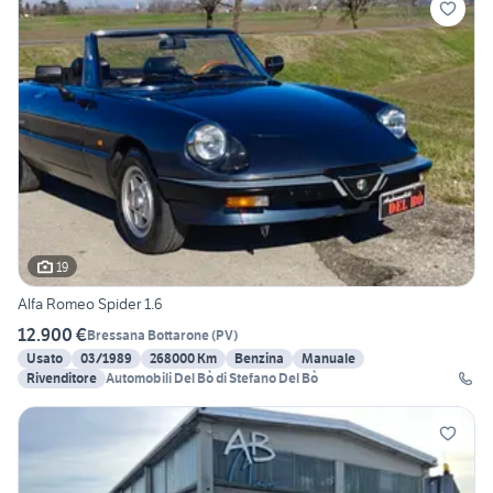
19
Alfa Romeo Spider 1.6
12.900 €
Bressana Bottarone
(
PV
)
Usato
03/1989
268000 Km
Benzina
Manuale
Rivenditore
Automobili Del Bò di Stefano Del Bò