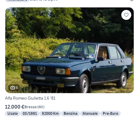
6
Alfa Romeo Giulietta 1.6 '81
12.000 €
Bresso
(
MI
)
Usato
03/1981
92000 Km
Benzina
Manuale
Pre-Euro