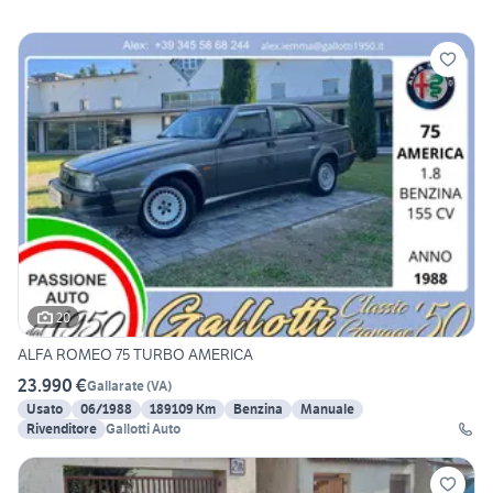
20
ALFA ROMEO 75 TURBO AMERICA
23.990 €
Gallarate
(
VA
)
Usato
06/1988
189109 Km
Benzina
Manuale
Rivenditore
Gallotti Auto