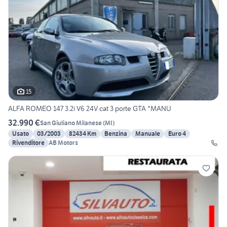
15
ALFA ROMEO 147 3.2i V6 24V cat 3 porte GTA *MANU
32.990 €
San Giuliano Milanese
(
MI
)
Usato
03/2003
82434 Km
Benzina
Manuale
Euro 4
Rivenditore
AB Motors