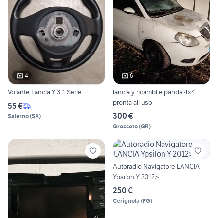
4
6
Volante Lancia Y 3^ Serie
lancia y ricambi e panda 4x4
pronta all uso
55 €
300 €
Salerno
(
SA
)
Grosseto
(
GR
)
Autoradio Navigatore LANCIA
Ypsilon Y 2012>
250 €
Cerignola
(
FG
)