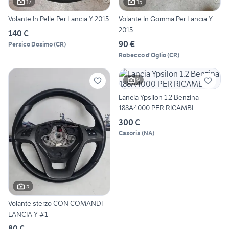
17
15
Volante In Pelle Per Lancia Y 2015
Volante In Gomma Per Lancia Y
2015
140 €
90 €
Persico Dosimo
(
CR
)
Robecco d'Oglio
(
CR
)
9
Lancia Ypsilon 1.2 Benzina
188A4000 PER RICAMBI
300 €
Casoria
(
NA
)
5
Volante sterzo CON COMANDI
LANCIA Y #1
80 €