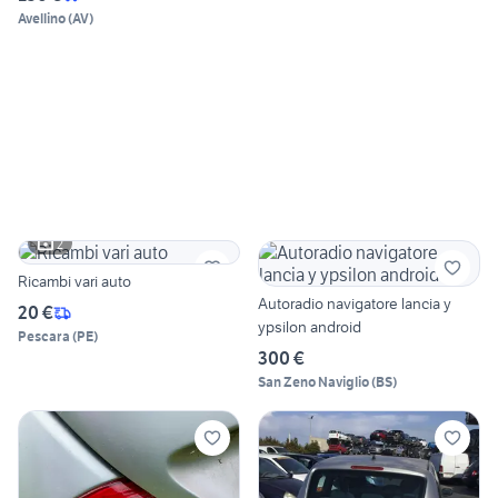
Avellino
(
AV
)
2
Ricambi vari auto
Autoradio navigatore lancia y
20 €
ypsilon android
Pescara
(
PE
)
300 €
San Zeno Naviglio
(
BS
)