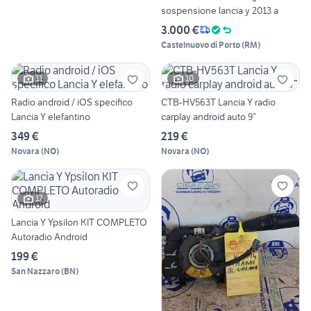
sospensione lancia y 2013 a
3.000 €
Castelnuovo di Porto
(
RM
)
11
10
Radio android / iOS specifico
CTB-HV563T Lancia Y radio
Lancia Y elefantino
carplay android auto 9”
349 €
219 €
Novara
(
NO
)
Novara
(
NO
)
17
Lancia Y Ypsilon KIT COMPLETO
Autoradio Android
199 €
San Nazzaro
(
BN
)