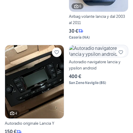
6
Airbag volante lancia y dal 2003
al 2011
30 €
Casoria
(
NA
)
Autoradio navigatore lancia y
ypsilon android
400 €
San Zeno Naviglio
(
BS
)
4
Autoradio originale Lancia Y
150 €