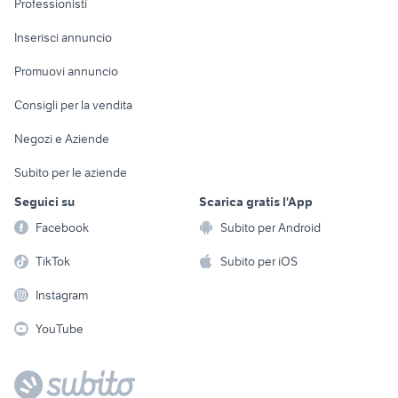
Professionisti
Arredamento e
Console e
Accessori per
Casalinghi
Inserisci annuncio
Videogiochi
animali
Elettrodomestici
Promuovi annuncio
Audio/Video
Musica e Film
Giardino e Fai da te
Consigli per la vendita
Fotografia
Libri e Riviste
Abbigliamento e
Negozi e Aziende
Telefonia
Strumenti Musicali
Accessori
Subito per le aziende
Sports
Tutto per i bambini
Seguici su
Scarica gratis l'App
Biciclette
Facebook
Subito per Android
Collezionismo
TikTok
Subito per iOS
Instagram
YouTube