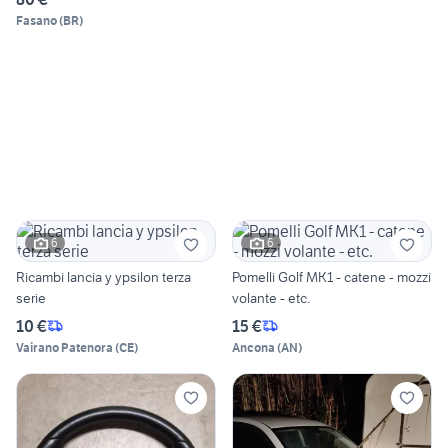
Fasano
(
BR
)
6
6
Ricambi lancia y ypsilon terza
Pomelli Golf MK1 - catene - mozzi
serie
volante - etc.
10 €
15 €
Vairano Patenora
(
CE
)
Ancona
(
AN
)