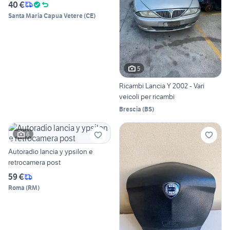
40 €
Santa Maria Capua Vetere
(
CE
)
5
Ricambi Lancia Y 2002 - Vari
veicoli per ricambi
Brescia
(
BS
)
6
Autoradio lancia y ypsilon e
retrocamera post
59 €
Roma
(
RM
)