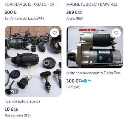
YORK4AA 2011 - USATO - OTT
MAGNETE BOSCH BMW R32
600 €
389 €
San Vittore del Lazio
(
FR
)
Anzio
(
RM
)
Motorino avviamento Delta Evo
300 €
Luni
(
SP
)
6
ricambi auto d'epoca
10 €
Rossiglione
(
GE
)