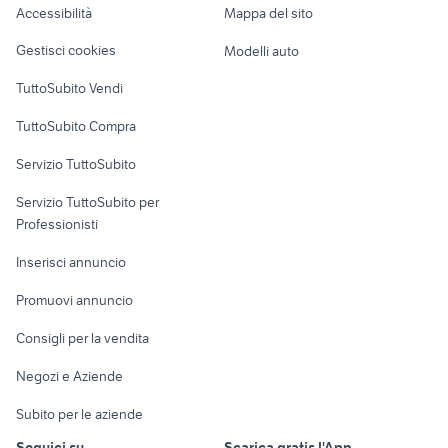
Accessibilità
Mappa del sito
Loft, mansarde e
Veicoli commerciali
altro
Gestisci cookies
Modelli auto
Case vacanza
TuttoSubito Vendi
Uffici e Locali
TuttoSubito Compra
commerciali
Servizio TuttoSubito
elettronica
per la casa e la
sports e hobby
Servizio TuttoSubito per
persona
Informatica
Animali
Professionisti
Arredamento e
Console e
Accessori per
Casalinghi
Inserisci annuncio
Videogiochi
animali
Elettrodomestici
Promuovi annuncio
Audio/Video
Musica e Film
Giardino e Fai da te
Consigli per la vendita
Fotografia
Libri e Riviste
Abbigliamento e
Negozi e Aziende
Telefonia
Strumenti Musicali
Accessori
Subito per le aziende
Sports
Tutto per i bambini
Seguici su
Scarica gratis l'App