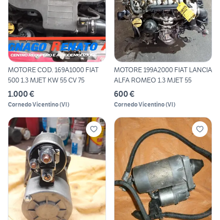
MOTORE COD. 169A1000 FIAT
MOTORE 199A2000 FIAT LANCIA
500 1.3 MJET KW 55 CV 75
ALFA ROMEO 1.3 MJET 55
1.000 €
600 €
Cornedo Vicentino
(
VI
)
Cornedo Vicentino
(
VI
)