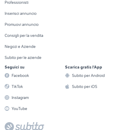
Informatica
Animali
Professionisti
Arredamento e
Console e
Accessori per
Casalinghi
Inserisci annuncio
Videogiochi
animali
Elettrodomestici
Promuovi annuncio
Audio/Video
Musica e Film
Giardino e Fai da te
Consigli per la vendita
Fotografia
Libri e Riviste
Abbigliamento e
Negozi e Aziende
Telefonia
Strumenti Musicali
Accessori
Subito per le aziende
Sports
Tutto per i bambini
Seguici su
Scarica gratis l'App
Biciclette
Facebook
Subito per Android
Collezionismo
TikTok
Subito per iOS
Instagram
YouTube