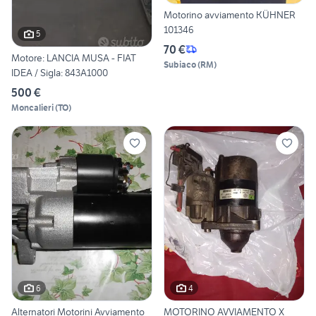
Motorino avviamento KÜHNER
101346
5
70 €
Motore: LANCIA MUSA - FIAT
Subiaco
(
RM
)
IDEA / Sigla: 843A1000
500 €
Moncalieri
(
TO
)
6
4
Alternatori Motorini Avviamento
MOTORINO AVVIAMENTO X