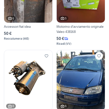
6
5
Accessori fiat idea
Motorino d'avviamento originale
Valeo 438168
50 €
50 €
Roccalumera
(
ME
)
Ricadi
(
VV
)
8
6