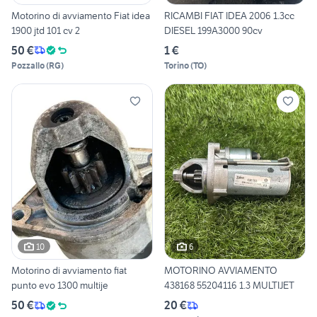
Motorino di avviamento Fiat idea
RICAMBI FIAT IDEA 2006 1.3cc
1900 jtd 101 cv 2
DIESEL 199A3000 90cv
50 €
1 €
Pozzallo
(
RG
)
Torino
(
TO
)
10
6
Motorino di avviamento fiat
MOTORINO AVVIAMENTO
punto evo 1300 multije
438168 55204116 1.3 MULTIJET
50 €
20 €