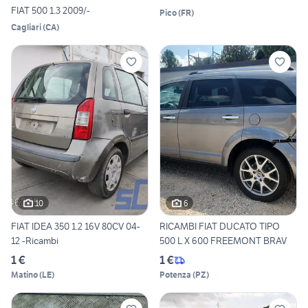
FIAT 500 1.3 2009/-
Pico
(
FR
)
Cagliari
(
CA
)
10
6
FIAT IDEA 350 1.2 16V 80CV 04-
RICAMBI FIAT DUCATO TIPO
12 -Ricambi
500 L X 600 FREEMONT BRAV
1 €
1 €
Matino
(
LE
)
Potenza
(
PZ
)