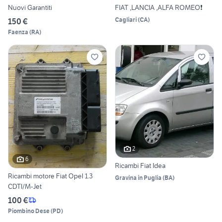
Nuovi Garantiti
FIAT ,LANCIA ,ALFA ROMEO❗
Cagliari
(
CA
)
150 €
Faenza
(
RA
)
2
6
Ricambi Fiat Idea
Ricambi motore Fiat Opel 1.3
Gravina in Puglia
(
BA
)
CDTI/M-Jet
100 €
Piombino Dese
(
PD
)