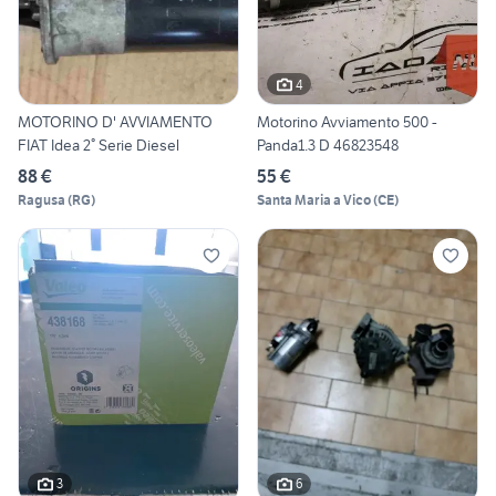
4
MOTORINO D' AVVIAMENTO
Motorino Avviamento 500 -
FIAT Idea 2° Serie Diesel
Panda1.3 D 46823548
88 €
55 €
Ragusa
(
RG
)
Santa Maria a Vico
(
CE
)
3
6