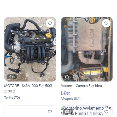
5
2
MOTORE - 843A1000 Fiat 500L
Motore + Cambio Fiat Idea
1400 B
1 €
Torino
(
TO
)
Afragola
(
NA
)
9