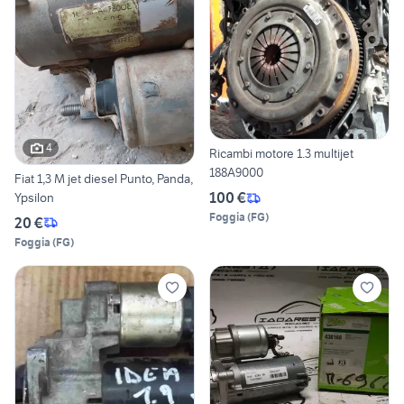
4
Ricambi motore 1.3 multijet
188A9000
Fiat 1,3 M jet diesel Punto, Panda,
100 €
Ypsilon
Foggia
(
FG
)
20 €
Foggia
(
FG
)