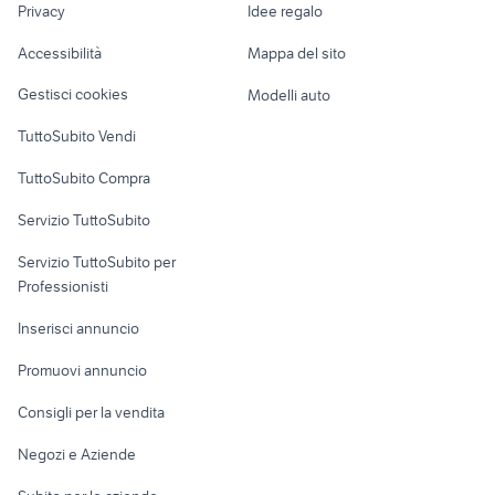
peugeot Trieste
renault civitavecchia
Privacy
Idee regalo
Garage e box
mokka 2015
mirano in veneto
Caravan e Camper
Accessibilità
Mappa del sito
Loft, mansarde e
Veicoli commerciali
altro
Gestisci cookies
Modelli auto
Case vacanza
TuttoSubito Vendi
Uffici e Locali
TuttoSubito Compra
commerciali
Servizio TuttoSubito
elettronica
per la casa e la
sports e hobby
Servizio TuttoSubito per
persona
Informatica
Animali
Professionisti
Arredamento e
Console e
Accessori per
Casalinghi
Inserisci annuncio
Videogiochi
animali
Elettrodomestici
Promuovi annuncio
Audio/Video
Musica e Film
Giardino e Fai da te
Consigli per la vendita
Fotografia
Libri e Riviste
Abbigliamento e
Negozi e Aziende
Telefonia
Strumenti Musicali
Accessori