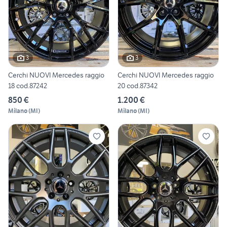
3
3
Cerchi NUOVI Mercedes raggio
Cerchi NUOVI Mercedes raggio
18 cod.87242
20 cod.87342
850 €
1.200 €
Milano
(
MI
)
Milano
(
MI
)