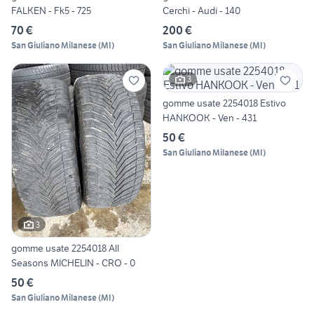
FALKEN - Fk5 - 725
Cerchi - Audi - 140
70 €
200 €
San Giuliano Milanese
(
MI
)
San Giuliano Milanese
(
MI
)
3
gomme usate 2254018 Estivo
HANKOOK - Ven - 431
50 €
San Giuliano Milanese
(
MI
)
3
gomme usate 2254018 All
Seasons MICHELIN - CRO - 0
50 €
San Giuliano Milanese
(
MI
)