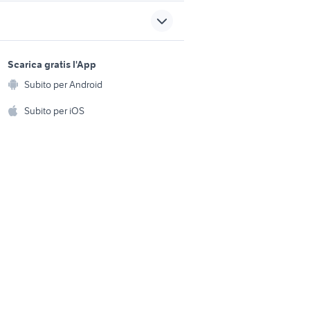
mahindra usata
to
mokka 2015
auto opel signum diesel
sports e hobby
a
Scarica gratis l'App
moto usate viterbo
Animali
Subito per Android
ento e
Accessori per animali
hi
Subito per iOS
Musica e Film
omestici
Libri e Riviste
e Fai da te
Strumenti Musicali
amento e
ri
Sports
 i bambini
Biciclette
Collezionismo