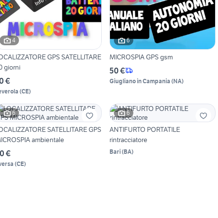
4
6
OCALIZZATORE GPS SATELLITARE
MICROSPIA GPS gsm
0 giorni
50 €
0 €
Giugliano in Campania
(
NA
)
everola
(
CE
)
6
6
OCALIZZATORE SATELLITARE GPS
ANTIFURTO PORTATILE
ICROSPIA ambientale
rintracciatore
Bari
(
BA
)
0 €
versa
(
CE
)