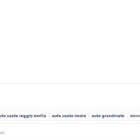
uto usate reggio emilia
auto usate imola
auto grandinate
micr
uto