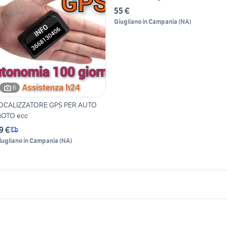
55 €
Giugliano in Campania
(
NA
)
6
OCALIZZATORE GPS PER AUTO
OTO ecc
9 €
iugliano in Campania
(
NA
)
icherche simili
Suggerimenti
icevitore gps
nissan silvia