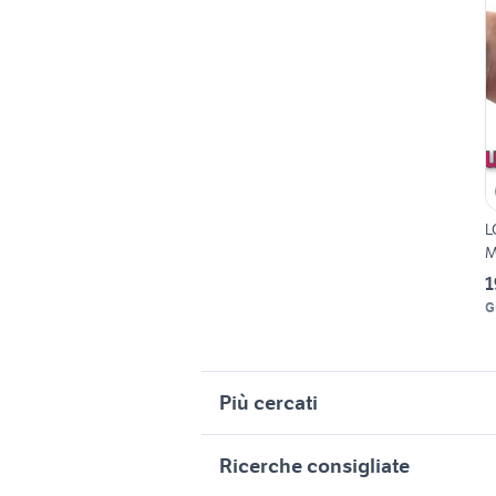
L
M
1
G
Più cercati
Correlati
R
Ricerche consigliate
auto usate mantova
r