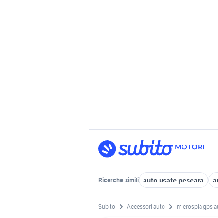
auto usate pescara
a
Ricerche
simili
Subito
Accessori auto
microspia gps a