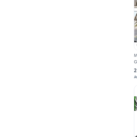
M
G
2
A