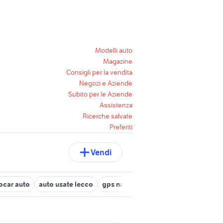
Modelli auto
Magazine
Consigli per la vendita
Negozi e Aziende
Subito per le Aziende
Assistenza
Ricerche salvate
Preferiti
Vendi
ocar auto
auto usate lecco
gps nautica Sardegna
gps cartogr