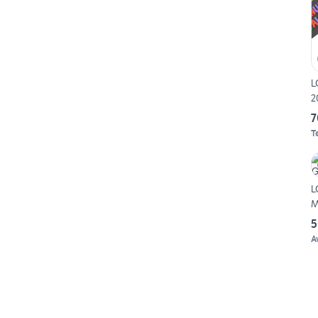
L
2
7
T
L
M
5
A