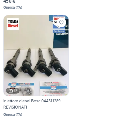
450 €
Ginosa
(
TA
)
12
Iniettore diesel Bosc 044511289
REVISIONATI
Ginosa
(
TA
)