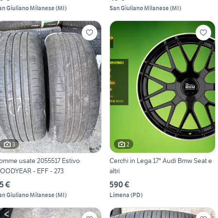
an Giuliano Milanese
(
MI
)
San Giuliano Milanese
(
MI
)
3
2
omme usate 2055517 Estivo
Cerchi in Lega 17" Audi Bmw Seat e
OODYEAR - EFF - 273
altri
5 €
590 €
an Giuliano Milanese
(
MI
)
Limena
(
PD
)