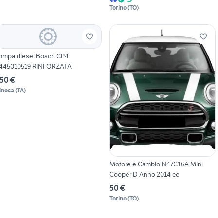
Torino
(
TO
)
ompa diesel Bosch CP4
445010519 RINFORZATA
50 €
inosa
(
TA
)
Motore e Cambio N47C16A Mini
Cooper D Anno 2014 cc
50 €
Torino
(
TO
)