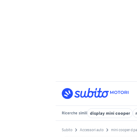
display mini cooper
Ricerche
simili
Subito
Accessori auto
mini cooper d 