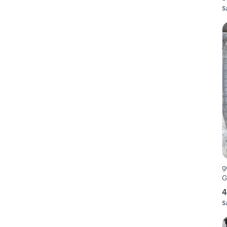
S
g
G
4
S