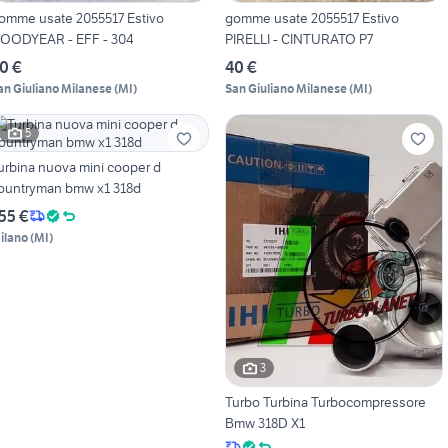
omme usate 2055517 Estivo
gomme usate 2055517 Estivo
OODYEAR - EFF - 304
PIRELLI - CINTURATO P7
0 €
40 €
an Giuliano Milanese
(
MI
)
San Giuliano Milanese
(
MI
)
5
urbina nuova mini cooper d
ountryman bmw x1 318d
55 €
ilano
(
MI
)
3
Turbo Turbina Turbocompressore
Bmw 318D X1