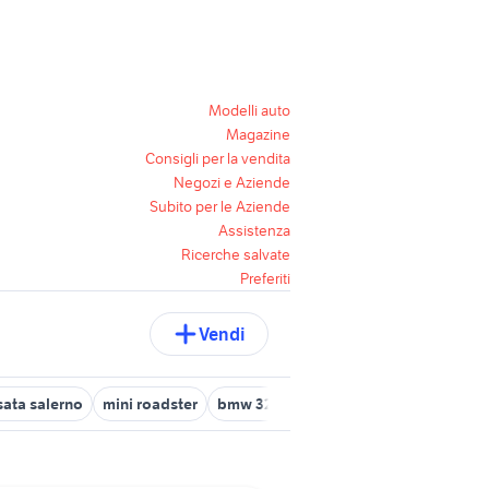
Modelli auto
Magazine
Consigli per la vendita
Negozi e Aziende
Subito per le Aziende
Assistenza
Ricerche salvate
Preferiti
Vendi
sata salerno
mini roadster
bmw 320d 2008
mini cooper john 