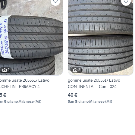
2
3
omme usate 2055517 Estivo
gomme usate 2055517 Estivo
ICHELIN - PRIMACY 4 -
CONTINENTAL - Con - 024
5 €
40 €
an Giuliano Milanese
(
MI
)
San Giuliano Milanese
(
MI
)