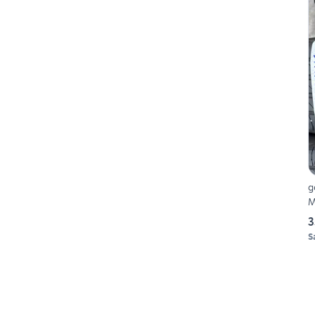
g
M
3
S