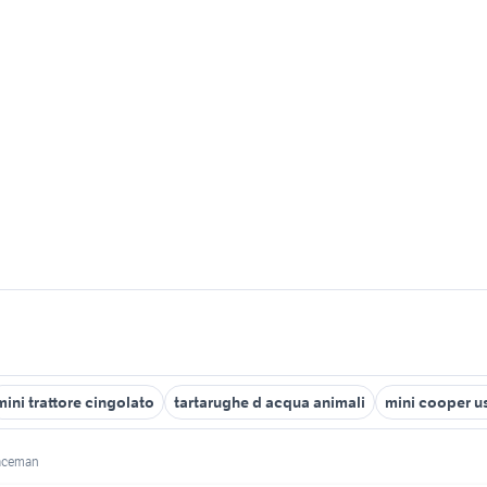
mini trattore cingolato
tartarughe d acqua animali
mini cooper u
paceman