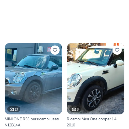
13
8
MINI ONE R56 per ricambi usati
Ricambi Mini One cooper 1.4
N12B14A
2010