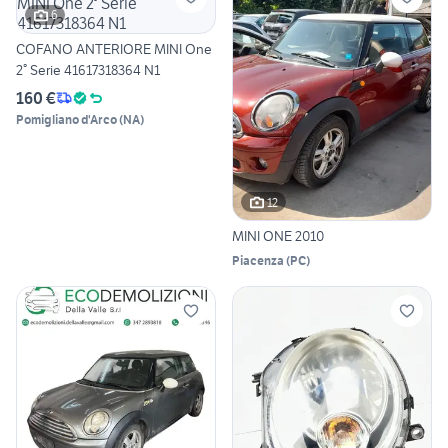
6
COFANO ANTERIORE MINI One
2° Serie 41617318364 N1
160 €
Pomigliano d'Arco
(
NA
)
12
MINI ONE 2010
Piacenza
(
PC
)