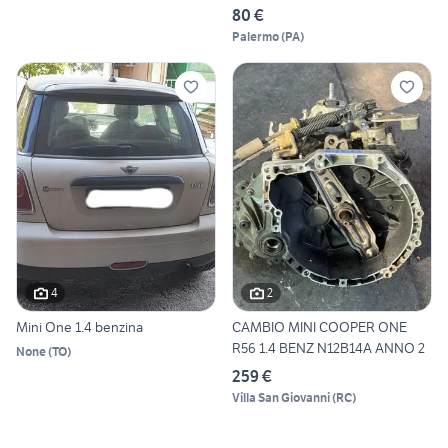
80 €
Palermo
(
PA
)
4
2
Mini One 1.4 benzina
CAMBIO MINI COOPER ONE
R56 1.4 BENZ N12B14A ANNO 2
None
(
TO
)
259 €
Villa San Giovanni
(
RC
)