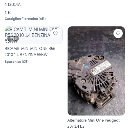
N12B14A
1 €
Castiglion Fiorentino
(
AR
)
9
RICAMBI MINI MINI ONE R56
2010 1.4 BENZINA 55KW
Sparanise
(
CE
)
Alternatore Mini One Peugeot
207 1.4 bz