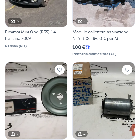
27
3
Ricambi Mini One (R55) 1.4
Modulo collettore aspirazione
Benzina 2009
NTY BKS-BM-010 per M
Padova
(
PD
)
100 €
Ponzano Monferrato
(
AL
)
3
4