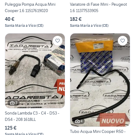
Puleggia Pompa Acqua Mini
Variatore di Fase Mini - Peugeot
Cooper 1.6 11517619020
1.6 11377533905
40 €
182 €
Santa Maria a Vico
(
CE
)
Santa Maria a Vico
(
CE
)
3
Sonda Lambda C3 - C4 - DS3 -
DS4 - 208 1618LL
4
125 €
Tubo Acqua Mini Cooper R50 -
Santa Maria a Vico
(
CE
)