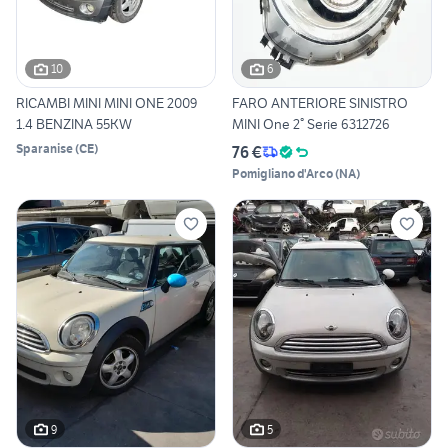
10
6
RICAMBI MINI MINI ONE 2009
FARO ANTERIORE SINISTRO
1.4 BENZINA 55KW
MINI One 2° Serie 6312726
Sparanise
(
CE
)
76 €
Pomigliano d'Arco
(
NA
)
9
5