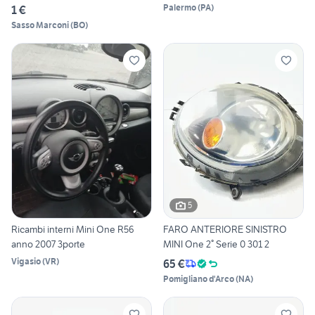
Palermo
(
PA
)
1 €
Sasso Marconi
(
BO
)
5
Ricambi interni Mini One R56
FARO ANTERIORE SINISTRO
anno 2007 3porte
MINI One 2° Serie 0 301 2
Vigasio
(
VR
)
65 €
Pomigliano d'Arco
(
NA
)