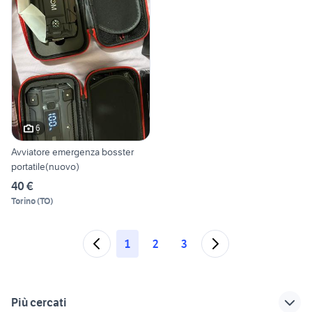
6
Avviatore emergenza bosster
portatile(nuovo)
40 €
Torino
(
TO
)
1
2
3
Più cercati