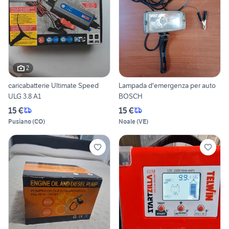
2
caricabatterie Ultimate Speed
Lampada d'emergenza per auto
ULG 3.8 A1
BOSCH
15 €
15 €
Pusiano
(
CO
)
Noale
(
VE
)