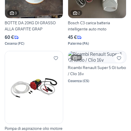
3
2
BOTTE DA 20KG DI GRASSO
Bosch C3 carica batteria
ALLA GRAFITE GRAP
intelligente auto moto
60 €
45 €
Cesena
(
FC
)
Palermo
(
PA
)
6
Ricambi Renault Super 5 Gt turbo
/ Clio 16v
Cosenza
(
CS
)
Pompa di aspirazione olio motore