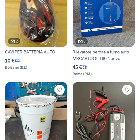
2
6
CAVI PER BATTERIA AUTO
Rilevatore perdite a fumo auto
MRCARTOOL T80 Nuovo
10 €
45 €
Bolzano
(
BZ
)
Roma
(
RM
)