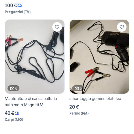
100 €
Preganziol
(
TV
)
6
5
Mantenitore di carica batteria
smontaggio gomme elettrico
auto moto Magneti M
20 €
40 €
Fermo
(
FM
)
Carpi
(
MO
)