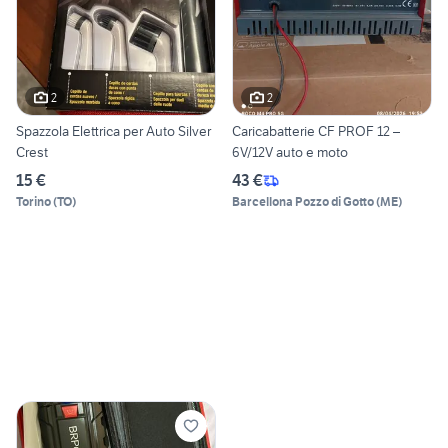
2
2
Spazzola Elettrica per Auto Silver
Caricabatterie CF PROF 12 –
Crest
6V/12V auto e moto
15 €
43 €
Torino
(
TO
)
Barcellona Pozzo di Gotto
(
ME
)