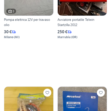
3
Pompa elettrica 12V per travaso
Avviatore portatile Telwin
olio
Startzilla 2012
30 €
250 €
Milano
(
MI
)
Marrubiu
(
OR
)