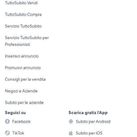
TuttoSubito Vendi
Uffici e Locali
TuttoSubito Compra
commerciali
Servizio TuttoSubito
elettronica
per la casa e la
sports e hobby
Servizio TuttoSubito per
persona
Informatica
Animali
Professionisti
Arredamento e
Console e
Accessori per
Casalinghi
Inserisci annuncio
Videogiochi
animali
Elettrodomestici
Promuovi annuncio
Audio/Video
Musica e Film
Giardino e Fai da te
Consigli per la vendita
Fotografia
Libri e Riviste
Abbigliamento e
Negozi e Aziende
Telefonia
Strumenti Musicali
Accessori
Subito per le aziende
Sports
Tutto per i bambini
Seguici su
Scarica gratis l'App
Biciclette
Facebook
Subito per Android
Collezionismo
TikTok
Subito per iOS