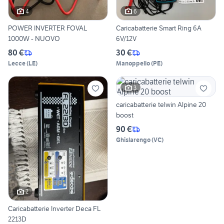
4
6
POWER INVERTER FOVAL
Caricabatterie Smart Ring 6A
1000W - NUOVO
6V/12V
80 €
30 €
Lecce
(
LE
)
Manoppello
(
PE
)
3
caricabatterie telwin Alpine 20
boost
90 €
Ghislarengo
(
VC
)
2
Caricabatterie Inverter Deca FL
2213D