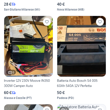
28 €
40 €
San Giuliano Milanese
(
MI
)
Nova Milanese
(
MB
)
6
Inverter 12V 230V Moove IN350
Batteria Auto Bosch S4 005
300W Camper Auto
60Ah 540A 12V Perfetta
60 €
50 €
Massa e Cozzile
(
PT
)
Padova
(
PD
)
6