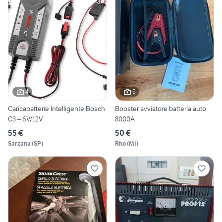
4
6
Caricabatterie Intelligente Bosch
Booster avviatore batteria auto
C3 – 6V/12V
8000A
55 €
50 €
Sarzana
(
SP
)
Rho
(
MI
)