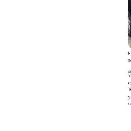
R
S
C
T
2
S