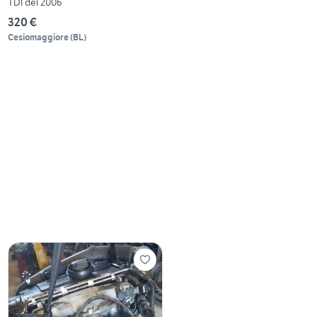
TDI del 2006
320 €
Cesiomaggiore
(
BL
)