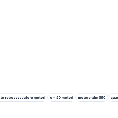
to retroescavatore motori
om 50 motori
motore tdm 850
quad