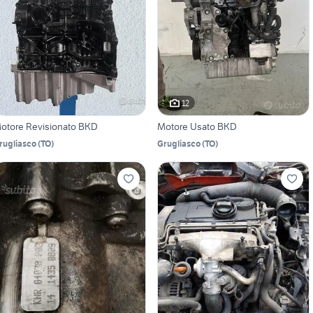
12
otore Revisionato BKD
Motore Usato BKD
rugliasco
(
TO
)
Grugliasco
(
TO
)