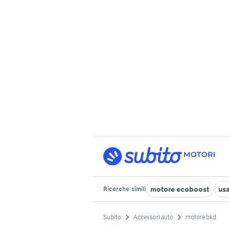
motore ecoboost
usa
Ricerche
simili
Subito
Accessori auto
motore bkd