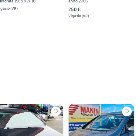
ilindrata 1968 KW 10
anno 2005
igasio
(
VR
)
250 €
Vigasio
(
VR
)