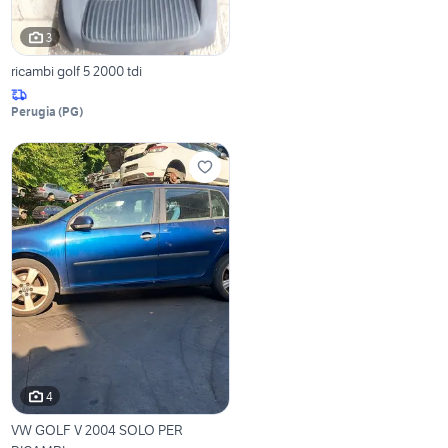
3
ricambi golf 5 2000 tdi
Perugia
(
PG
)
4
VW GOLF V 2004 SOLO PER