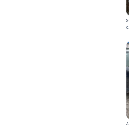
S
C
A