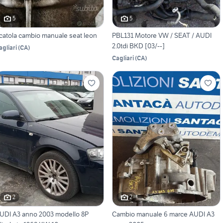
5
5
catola cambio manuale seat leon
PBL131 Motore VW / SEAT / AUDI
2.0tdi BKD [03/--]
agliari
(
CA
)
Cagliari
(
CA
)
2
2
UDI A3 anno 2003 modello 8P
Cambio manuale 6 marce AUDI A3