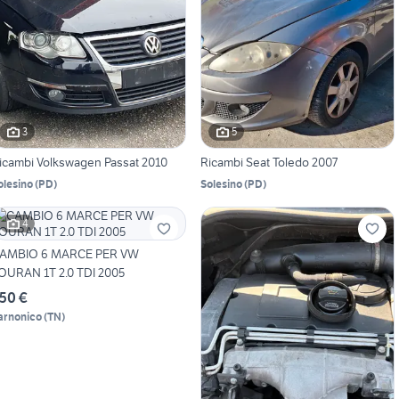
3
5
icambi Volkswagen Passat 2010
Ricambi Seat Toledo 2007
olesino
(
PD
)
Solesino
(
PD
)
4
AMBIO 6 MARCE PER VW
OURAN 1T 2.0 TDI 2005
50 €
arnonico
(
TN
)