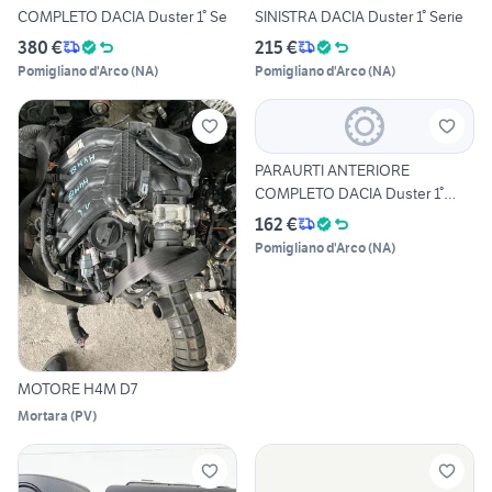
COMPLETO DACIA Duster 1° Se
SINISTRA DACIA Duster 1° Serie
380 €
215 €
Pomigliano d'Arco
(
NA
)
Pomigliano d'Arco
(
NA
)
PARAURTI ANTERIORE
COMPLETO DACIA Duster 1°
Serie
162 €
Pomigliano d'Arco
(
NA
)
MOTORE H4M D7
Mortara
(
PV
)