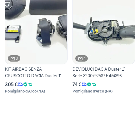
3
4
KIT AIRBAG SENZA
DEVIOLUCI DACIA Duster 1°
CRUSCOTTO DACIA Duster 1°
Serie 8200792587 K4M896
Serie
305 €
74 €
Pomigliano d'Arco
(
NA
)
Pomigliano d'Arco
(
NA
)