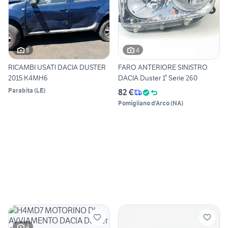
8
4
RICAMBI USATI DACIA DUSTER
FARO ANTERIORE SINISTRO
2015 K4MH6
DACIA Duster 1° Serie 260
Parabita
(
LE
)
82 €
Pomigliano d'Arco
(
NA
)
4