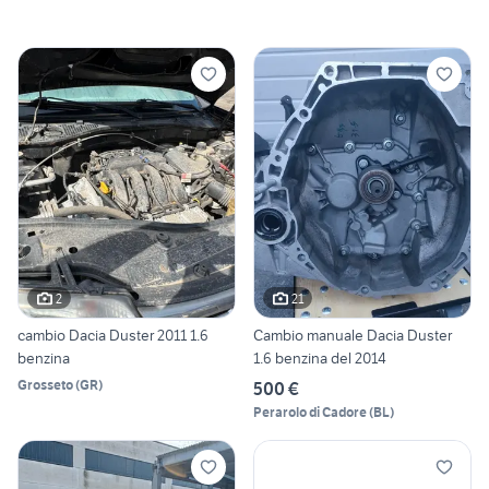
2
21
cambio Dacia Duster 2011 1.6
Cambio manuale Dacia Duster
benzina
1.6 benzina del 2014
Grosseto
(
GR
)
500 €
Perarolo di Cadore
(
BL
)