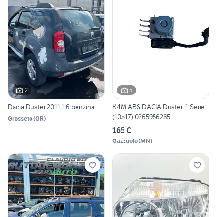
2
5
Dacia Duster 2011 1.6 benzina
K4M ABS DACIA Duster 1° Serie
(10>17) 0265956285
Grosseto
(
GR
)
165 €
Gazzuolo
(
MN
)