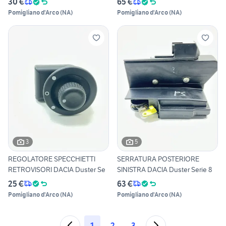
30 €
65 €
Pomigliano d'Arco
(
NA
)
Pomigliano d'Arco
(
NA
)
3
5
REGOLATORE SPECCHIETTI
SERRATURA POSTERIORE
RETROVISORI DACIA Duster Se
SINISTRA DACIA Duster Serie 8
25 €
63 €
Pomigliano d'Arco
(
NA
)
Pomigliano d'Arco
(
NA
)
1
2
3