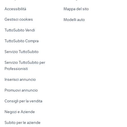
auto doc
500x bronzo
Caravan e Camper
Accessibilità
Mappa del sito
Loft, mansarde e
Veicoli commerciali
altro
Gestisci cookies
Modelli auto
Case vacanza
TuttoSubito Vendi
Uffici e Locali
TuttoSubito Compra
commerciali
Servizio TuttoSubito
elettronica
per la casa e la
sports e hobby
Servizio TuttoSubito per
persona
Informatica
Animali
Professionisti
Arredamento e
Console e
Accessori per
Casalinghi
Inserisci annuncio
Videogiochi
animali
Elettrodomestici
Promuovi annuncio
Audio/Video
Musica e Film
Giardino e Fai da te
Consigli per la vendita
Fotografia
Libri e Riviste
Abbigliamento e
Negozi e Aziende
Telefonia
Strumenti Musicali
Accessori
Subito per le aziende
Sports
Tutto per i bambini