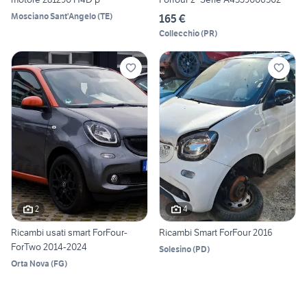
Mosciano Sant'Angelo
(
TE
)
165 €
Collecchio
(
PR
)
2
4
Ricambi usati smart ForFour-
Ricambi Smart ForFour 2016
ForTwo 2014-2024
Solesino
(
PD
)
Orta Nova
(
FG
)