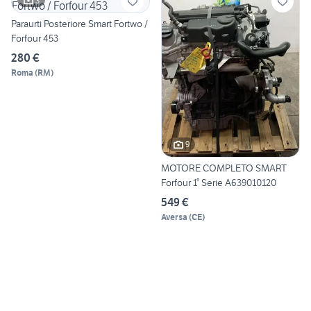
3
Paraurti Posteriore Smart Fortwo /
Forfour 453
280 €
Roma
(
RM
)
9
MOTORE COMPLETO SMART
Forfour 1° Serie A639010120
549 €
Aversa
(
CE
)