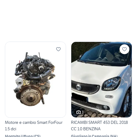
3
Motore e cambio Smart ForFour
RICAMBI SMART 453 DEL 2018
1.5 dci
CC 1.0 BENZINA
Montalto Uffugo
(
CS
)
Giugliano in Campania
(
NA
)