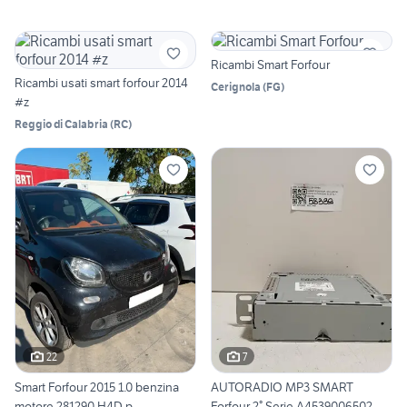
Ricambi Smart Forfour
Ricambi usati smart forfour 2014
Cerignola
(
FG
)
#z
Reggio di Calabria
(
RC
)
22
7
Smart Forfour 2015 1.0 benzina
AUTORADIO MP3 SMART
motore 281290 H4D p
Forfour 2° Serie A4539006502