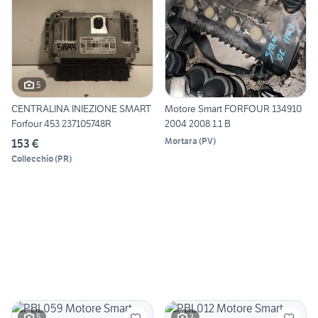
5
CENTRALINA INIEZIONE SMART
Motore Smart FORFOUR 134910
Forfour 453 237105748R
2004 2008 1.1 B
Mortara
(
PV
)
153 €
Collecchio
(
PR
)
5
3