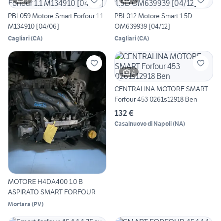
PBL059 Motore Smart Forfour 1.1
PBL012 Motore Smart 1.5D
M134910 [04/06]
OM639939 [04/12]
Cagliari
(
CA
)
Cagliari
(
CA
)
4
CENTRALINA MOTORE SMART
Forfour 453 0261s12918 Ben
132 €
Casalnuovo di Napoli
(
NA
)
MOTORE H4DA400 1.0 B
ASPIRATO SMART FORFOUR
Mortara
(
PV
)