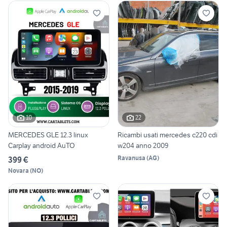
10
22
MERCEDES GLE 12.3 linux
Ricambi usati mercedes c220 cdi
Carplay android AuTO
w204 anno 2009
Ravanusa
(
AG
)
399 €
Novara
(
NO
)