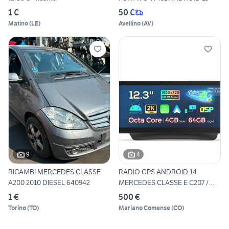
1 €
50 €
Matino
(
LE
)
Avellino
(
AV
)
9
4
RICAMBI MERCEDES CLASSE
RADIO GPS ANDROID 14
A200 2010 DIESEL 640942
MERCEDES CLASSE E C207 /
A207
1 €
500 €
Torino
(
TO
)
Mariano Comense
(
CO
)