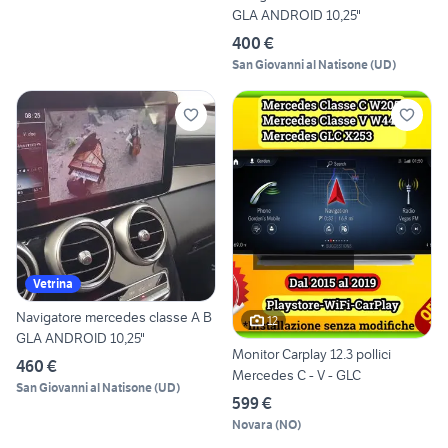
GLA ANDROID 10,25"
400 €
San Giovanni al Natisone
(
UD
)
Vetrina
Navigatore mercedes classe A B
12
GLA ANDROID 10,25"
Monitor Carplay 12.3 pollici
460 €
Mercedes C - V - GLC
San Giovanni al Natisone
(
UD
)
599 €
Novara
(
NO
)