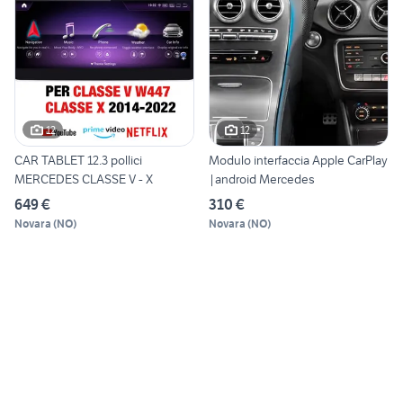
12
12
CAR TABLET 12.3 pollici
Modulo interfaccia Apple CarPlay
MERCEDES CLASSE V - X
|android Mercedes
649 €
310 €
Novara
(
NO
)
Novara
(
NO
)