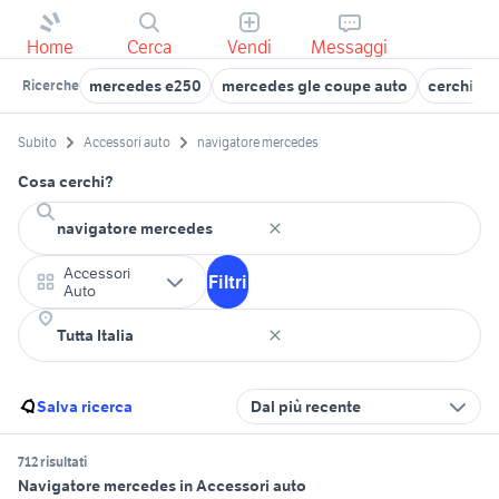
Home
Cerca
Vendi
Messaggi
mercedes e250
mercedes gle coupe auto
cerchi 19
Ricerche
Subito
Accessori auto
navigatore mercedes
Cosa cerchi?
Accessori
Filtri
Auto
Salva ricerca
Dal più recente
712 risultati
Navigatore mercedes in Accessori auto