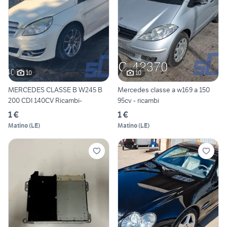
10
10
MERCEDES CLASSE B W245 B
Mercedes classe a w169 a 150
200 CDI 140CV Ricambi-
95cv - ricambi
1 €
1 €
Matino
(
LE
)
Matino
(
LE
)