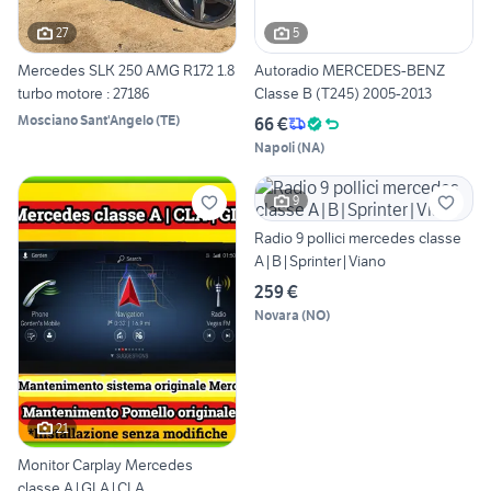
27
5
Mercedes SLK 250 AMG R172 1.8
Autoradio MERCEDES-BENZ
turbo motore : 27186
Classe B (T245) 2005-2013
Mosciano Sant'Angelo
(
TE
)
66 €
Napoli
(
NA
)
9
Radio 9 pollici mercedes classe
A|B|Sprinter|Viano
259 €
Novara
(
NO
)
21
Monitor Carplay Mercedes
classe A|GLA|CLA