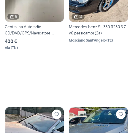
5
11
Centralina Autoradio
Mercedes benz SL 350 R230 3.7
CD/DVD/GPS/Navigatore
v6 per ricambi (2a)
Mercede
Mosciano Sant'Angelo
(
TE
)
400 €
Ala
(
TN
)