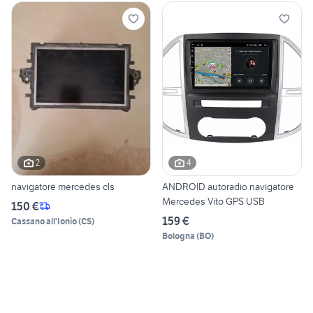
2
4
navigatore mercedes cls
ANDROID autoradio navigatore
Mercedes Vito GPS USB
150 €
159 €
Cassano all'Ionio
(
CS
)
Bologna
(
BO
)