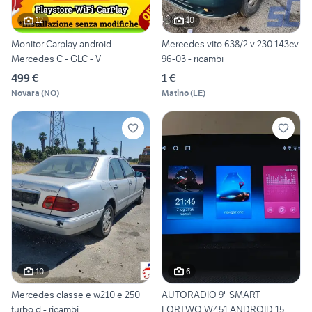
12
10
Monitor Carplay android
Mercedes vito 638/2 v 230 143cv
Mercedes C - GLC - V
96-03 - ricambi
499 €
1 €
Novara
(
NO
)
Matino
(
LE
)
10
6
Mercedes classe e w210 e 250
AUTORADIO 9" SMART
turbo d - ricambi
FORTWO W451 ANDROID 15