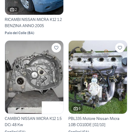
2
RICAMBI NISSAN MICRA K12 1.2
BENZINA ANNO:2005
Palo del Colle
(
BA
)
6
CAMBIO NISSAN MICRA K12 1.5
PBL335 Motore Nissan Micra
DCi 48 Kw
1.0B CG10DE [02/10]
Cagliari
(
CA
)
Cagliari
(
CA
)