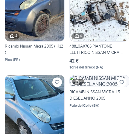
4
4
Ricambi Nissan Micra 2005 ( K12
48810AX705 PIANTONE
)
ELETTRICO NISSAN MICRA
(K12) 1
Pico
(
FR
)
42 €
Torre del Greco
(
NA
)
4
RICAMBI NISSAN MICRA 1.5
DIESEL ANNO:2005
Palo del Colle
(
BA
)