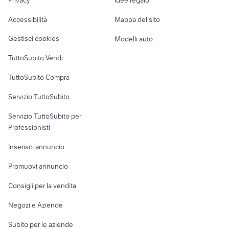
Garage e box
piaggio accessori moto Caserta
Caravan e Camper
auto dr dr 4 Lazio
Accessibilità
Mappa del sito
provincia
Loft, mansarde e
Veicoli commerciali
altro
Gestisci cookies
Modelli auto
Case vacanza
TuttoSubito Vendi
Uffici e Locali
TuttoSubito Compra
commerciali
Servizio TuttoSubito
elettronica
per la casa e la
sports e hobby
Servizio TuttoSubito per
persona
Informatica
Animali
Professionisti
Arredamento e
Console e
Accessori per
Casalinghi
Inserisci annuncio
Videogiochi
animali
Elettrodomestici
Promuovi annuncio
Audio/Video
Musica e Film
Giardino e Fai da te
Consigli per la vendita
Fotografia
Libri e Riviste
Abbigliamento e
Negozi e Aziende
Telefonia
Strumenti Musicali
Accessori
Subito per le aziende