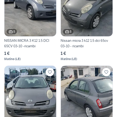
8
8
NISSAN MICRA 3 K12 1.5 DCI
Nissan micra 3 k12 1.5 dci 65cv
65CV 03-10 -ricambi
03-10 - ricambi
1 €
1 €
Matino
(
LE
)
Matino
(
LE
)