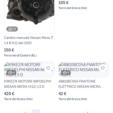
105 €
Torre del Greco
(
NA
)
28
Cambio manuale Nissan Micra 3°
1.4 B K12 del 2003
150 €
Perarolo di Cadore
(
BL
)
4
4
K9KE274 MOTORE IMP.DELPHI
48810BC05A PIANTONE
NISSAN MICRA (K12) 1.5 D
ELETTRICO NISSAN MICRA
(K12) 1
420 €
42 €
Torre del Greco
(
NA
)
Torre del Greco
(
NA
)