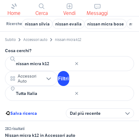
Home
Cerca
Vendi
Messaggi
nissan silvia
nissan evalia
nissan micra bose
moto
Ricerche
Subito
Accessori auto
nissan micra k12
Cosa cerchi?
Accessori
Filtri
Auto
Salva ricerca
Dal più recente
282 risultati
Nissan micra k12 in Accessori auto