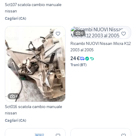
Sct107 scatola cambio manuale
nissan
Cagliari
(
CA
)
6
Ricambi NUOVI Nissan Micra K12
2003 al 2005
24 €
Trani
(
BT
)
4
Sct016 scatola cambio manuale
nissan
Cagliari
(
CA
)