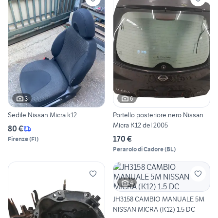
3
6
Sedile Nissan Micra k12
Portello posteriore nero Nissan
Micra K12 del 2005
80 €
170 €
Firenze
(
FI
)
Perarolo di Cadore
(
BL
)
4
JH3158 CAMBIO MANUALE 5M
NISSAN MICRA (K12) 1.5 DC