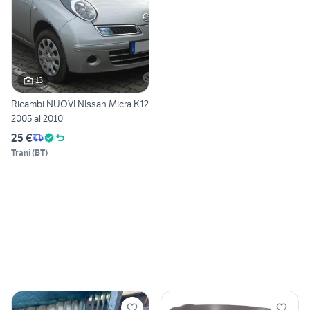
13
Ricambi NUOVI NIssan Micra K12
2005 al 2010
25 €
Trani
(
BT
)