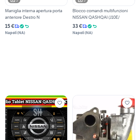
5
5
Maniglia interna apertura porta
Blocco comandi multifunzioni
anteriore Destro N
NISSAN QASHQAI (J10E/
15 €
33 €
Napoli
(
NA
)
Napoli
(
NA
)