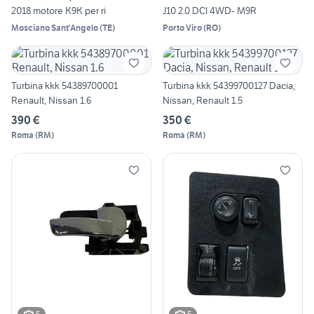
2018 motore K9K per ri
J10 2.0 DCI 4WD- M9R
Mosciano Sant'Angelo
(
TE
)
Porto Viro
(
RO
)
Turbina kkk 54389700001
Turbina kkk 54399700127 Dacia,
Renault, Nissan 1.6
Nissan, Renault 1.5
390 €
350 €
Roma
(
RM
)
Roma
(
RM
)