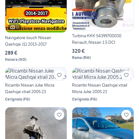
11
Turbina KKK 54399700030
Navigatore touch Nissan
Renault, Nissan 1.5 DCI
Qashqai J11 2013-2017
320 €
289 €
Roma
(
RM
)
Novara
(
NO
)
Ricambi Nissan Juke Micra
Ricambi Nissan Qashqai xtrail
Qashqai xtrail 2005.23
Micra Juke 2005.23
Cerignola
(
FG
)
Cerignola
(
FG
)