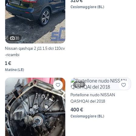
320 €
Cesiomaggiore
(
BL
)
10
Nissan qashqai 2 j11 1.5 dci 110cv
-ricambi
1 €
Matino
(
LE
)
8
Portellone nudo NISSAN
QASHQAI del 2018
400 €
Cesiomaggiore
(
BL
)