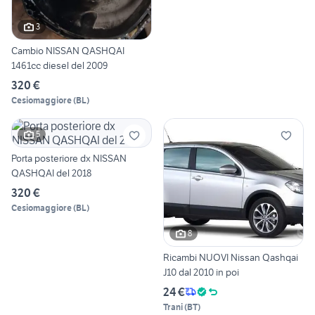
3
Cambio NISSAN QASHQAI
1461cc diesel del 2009
320 €
Cesiomaggiore
(
BL
)
5
Porta posteriore dx NISSAN
QASHQAI del 2018
320 €
Cesiomaggiore
(
BL
)
8
Ricambi NUOVI Nissan Qashqai
J10 dal 2010 in poi
24 €
Trani
(
BT
)