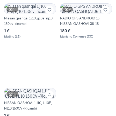
10
4
Nissan qashqai 1 j10, jj10e, nj10
RADIO GPS ANDROID 13
150cv -ricambi
NISSAN QASHQAI 06-18
1 €
180 €
Matino
(
LE
)
Mariano Comense
(
CO
)
10
NISSAN QASHQAI 1 J10, JJ10E,
NJ10 150CV -Ricambi
1 €