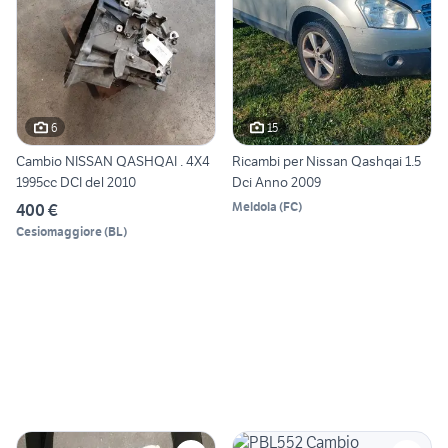
6
15
Cambio NISSAN QASHQAI . 4X4
Ricambi per Nissan Qashqai 1.5
1995cc DCI del 2010
Dci Anno 2009
Meldola
(
FC
)
400 €
Cesiomaggiore
(
BL
)