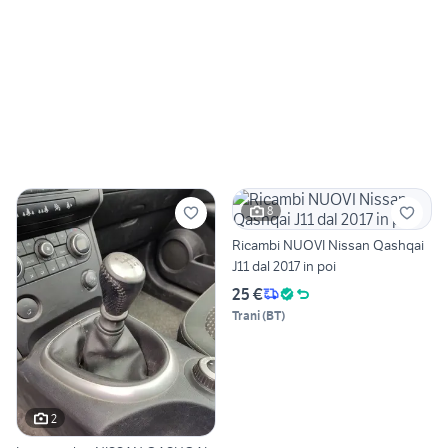
8
Ricambi NUOVI Nissan Qashqai
J11 dal 2017 in poi
25 €
Trani
(
BT
)
2