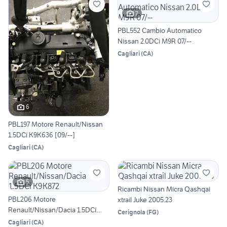
7
PBL552 Cambio Automatico
Nissan 2.0DCi M9R 07/--
Cagliari
(
CA
)
6
PBL197 Motore Renault/Nissan
1.5DCi K9K636 [09/--]
Cagliari
(
CA
)
5
Ricambi Nissan Micra Qashqai
PBL206 Motore
xtrail Juke 2005.23
Renault/Nissan/Dacia 1.5DCi
Cerignola
(
FG
)
K9K872
Cagliari
(
CA
)