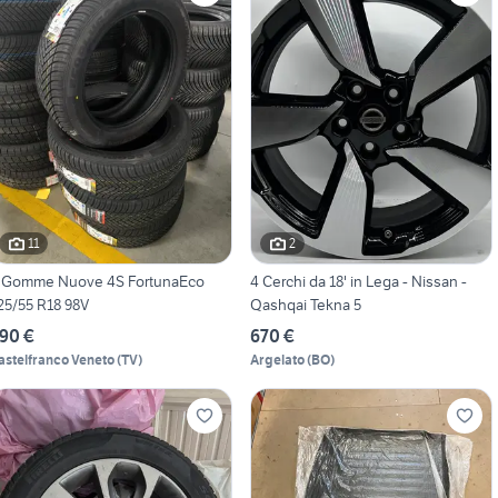
11
2
 Gomme Nuove 4S FortunaEco
4 Cerchi da 18' in Lega - Nissan -
25/55 R18 98V
Qashqai Tekna 5
90 €
670 €
astelfranco Veneto
(
TV
)
Argelato
(
BO
)