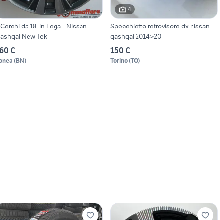
4
 Cerchi da 18' in Lega - Nissan -
Specchietto retrovisore dx nissan
ashqai New Tek
qashqai 2014>20
60 €
150 €
onea
(
BN
)
Torino
(
TO
)