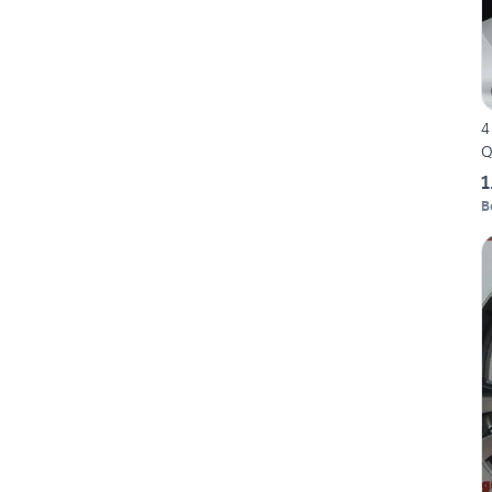
4
Q
1
B