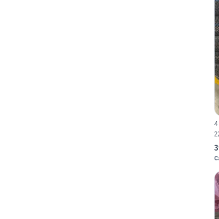
4
2
3
C