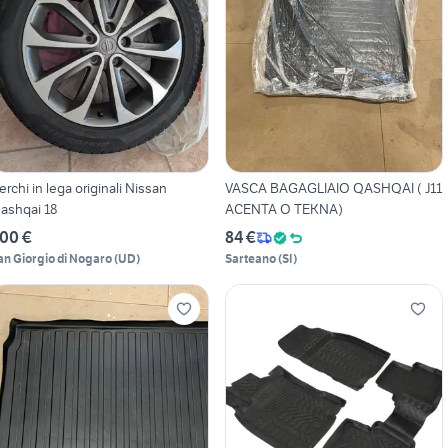
erchi in lega originali Nissan
VASCA BAGAGLIAIO QASHQAI ( J11
ashqai 18
ACENTA O TEKNA)
00 €
84 €
an Giorgio di Nogaro
(
UD
)
Sarteano
(
SI
)