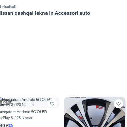
8 risultati
issan qashqai tekna in Accessori auto
6
avigatore Android 5G QLED
arPlay 8+128 Nissan
40 €