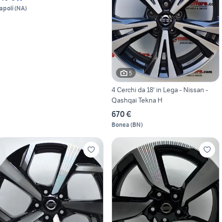
apoli
(
NA
)
5
4 Cerchi da 18' in Lega - Nissan -
Qashqai Tekna H
670 €
Bonea
(
BN
)