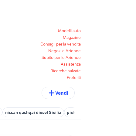
Modelli auto
Magazine
Consigli per la vendita
Negozi e Aziende
Subito per le Aziende
Assistenza
Ricerche salvate
Preferiti
Vendi
nissan qashqai diesel Sicilia
pick up nissan navara
nissan pat