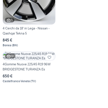
5
4 Cerchi da 18' in Lega - Nissan -
Qashqai Tekna 5
845 €
Bonea
(
BN
)
11
4Gomme Nuove 225/45 R19 96W
BRIDGESTONE TURANZA Es
650 €
Castelfranco Veneto
(
TV
)