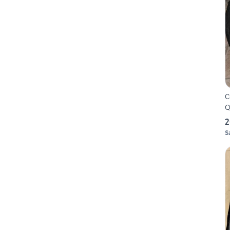
C
Q
2
S