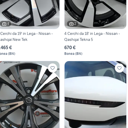
4
2
 Cerchi da 19' in Lega - Nissan -
4 Cerchi da 18' in Lega - Nissan -
ashqai New Tek
Qashqai Tekna 5
.465 €
670 €
onea
(
BN
)
Bonea
(
BN
)