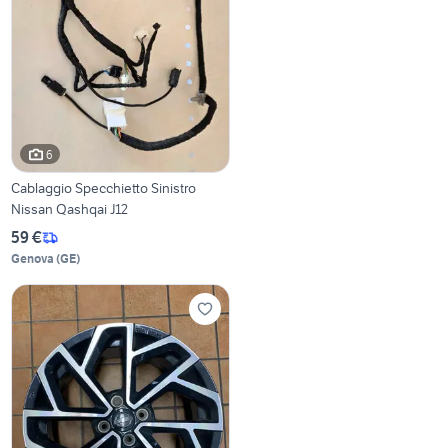
6
Cablaggio Specchietto Sinistro
Nissan Qashqai J12
59 €
Genova
(
GE
)