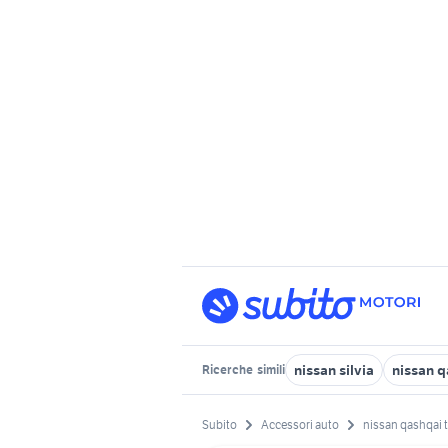
nissan silvia
nissan q
Ricerche
simili
Subito
Accessori auto
nissan qashqai 