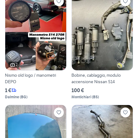
2
Nismo old logo / manometri
Bobine, cablaggio, modulo
DEPO
accensione Nissan S14
1 €
100 €
Dalmine
(
BG
)
Montichiari
(
BS
)