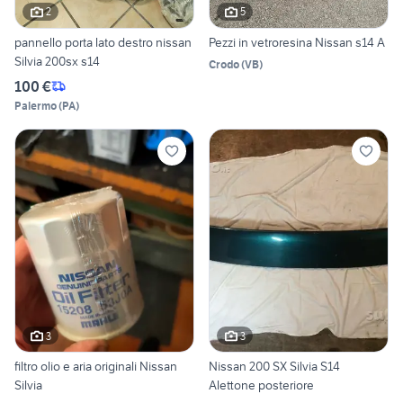
2
5
pannello porta lato destro nissan
Pezzi in vetroresina Nissan s14 A
Silvia 200sx s14
Crodo
(
VB
)
100 €
Palermo
(
PA
)
3
3
filtro olio e aria originali Nissan
Nissan 200 SX Silvia S14
Silvia
Alettone posteriore