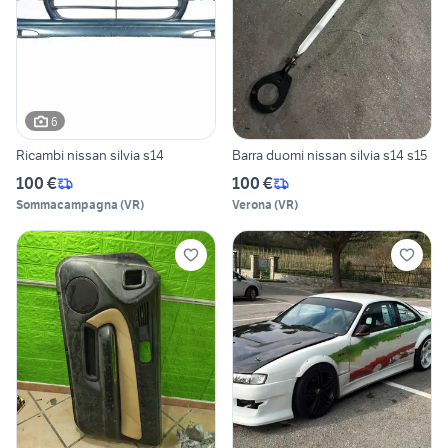
6
Ricambi nissan silvia s14
Barra duomi nissan silvia s14 s15
100 €
100 €
Sommacampagna
(
VR
)
Verona
(
VR
)