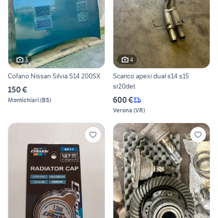
3
4
Cofano Nissan Silvia S14 200SX
Scarico apexi dual s14 s15
sr20det
150 €
600 €
Montichiari
(
BS
)
Verona
(
VR
)