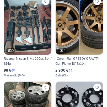
5
4
Ricambi Nissan Silvia 200sx S14 /
: Cerchi Rari GREEDY GRAVITY
S14a
Gulf Flame 18" 5x114.
98 €
2.900 €
Maranello
(
MO
)
Gela
(
CL
)