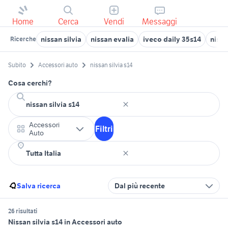
Home
Cerca
Vendi
Messaggi
nissan silvia
nissan evalia
iveco daily 35s14
nissa
Ricerche
Subito
Accessori auto
nissan silvia s14
Cosa cerchi?
Accessori
Filtri
Auto
Salva ricerca
Dal più recente
26 risultati
Nissan silvia s14 in Accessori auto