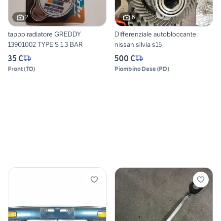
2
6
tappo radiatore GREDDY
Differenziale autobloccante
13901002 TYPE S 1.3 BAR
nissan silvia s15
35 €
500 €
Front
(
TO
)
Piombino Dese
(
PD
)