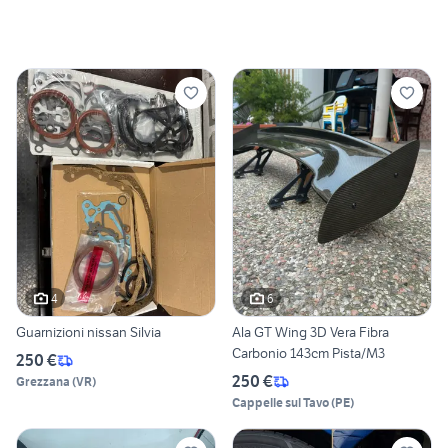
4
6
Guarnizioni nissan Silvia
Ala GT Wing 3D Vera Fibra
Carbonio 143cm Pista/M3
250 €
250 €
Grezzana
(
VR
)
Cappelle sul Tavo
(
PE
)