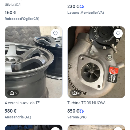
Silvia S14
230 €
160 €
Laveno-Mombello
(
VA
)
Robecco d'Oglio
(
CR
)
5
4
4 cerchi nuovi da 17"
Turbina TD06 NUOVA
580 €
850 €
Alessandria
(
AL
)
Verona
(
VR
)