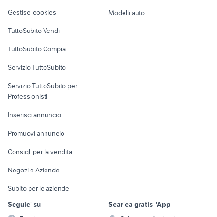
Veicoli commerciali
altro
Gestisci cookies
Modelli auto
Case vacanza
TuttoSubito Vendi
Uffici e Locali
TuttoSubito Compra
commerciali
Servizio TuttoSubito
elettronica
per la casa e la
sports e hobby
Servizio TuttoSubito per
persona
Informatica
Animali
Professionisti
Arredamento e
Console e
Accessori per
Casalinghi
Inserisci annuncio
Videogiochi
animali
Elettrodomestici
Promuovi annuncio
Audio/Video
Musica e Film
Giardino e Fai da te
Consigli per la vendita
Fotografia
Libri e Riviste
Abbigliamento e
Negozi e Aziende
Telefonia
Strumenti Musicali
Accessori
Subito per le aziende
Sports
Tutto per i bambini
Seguici su
Scarica gratis l'App
Biciclette