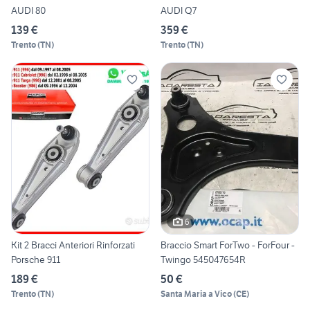
AUDI 80
AUDI Q7
139 €
359 €
Trento
(
TN
)
Trento
(
TN
)
6
Kit 2 Bracci Anteriori Rinforzati
Braccio Smart ForTwo - ForFour -
Porsche 911
Twingo 545047654R
189 €
50 €
Trento
(
TN
)
Santa Maria a Vico
(
CE
)