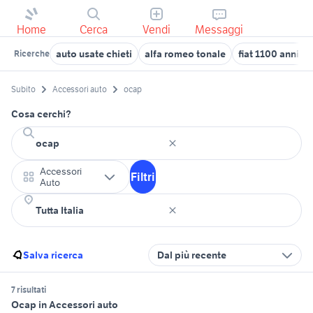
Home
Cerca
Vendi
Messaggi
auto usate chieti
alfa romeo tonale
fiat 1100 anni 50
Ricerche
Subito
Accessori auto
ocap
Cosa cerchi?
Accessori
Filtri
Auto
Salva ricerca
Dal più recente
7 risultati
Ocap in Accessori auto