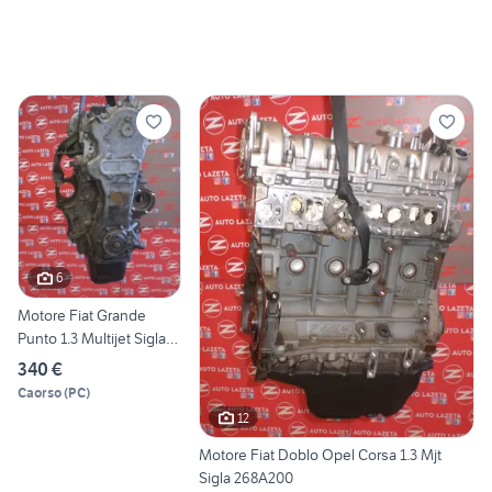
6
Motore Fiat Grande
Punto 1.3 Multijet Sigla
199A20
340 €
Caorso
(
PC
)
12
Motore Fiat Doblo Opel Corsa 1.3 Mjt
Sigla 268A200