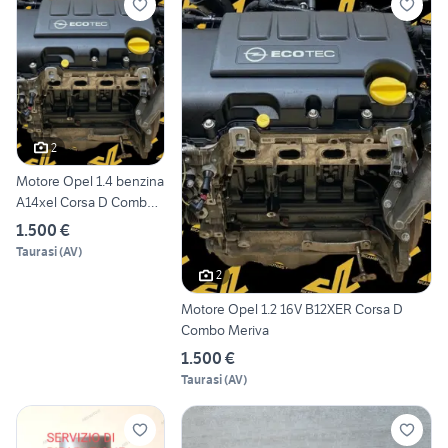
2
Motore Opel 1.4 benzina
A14xel Corsa D Combo
Meriv
1.500 €
Taurasi
(
AV
)
2
Motore Opel 1.2 16V B12XER Corsa D
Combo Meriva
1.500 €
Taurasi
(
AV
)