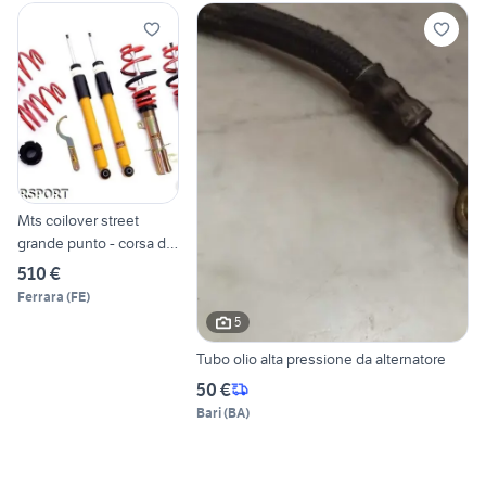
Mts coilover street
grande punto - corsa d -
mito
510 €
Ferrara
(
FE
)
5
Tubo olio alta pressione da alternatore
50 €
Bari
(
BA
)