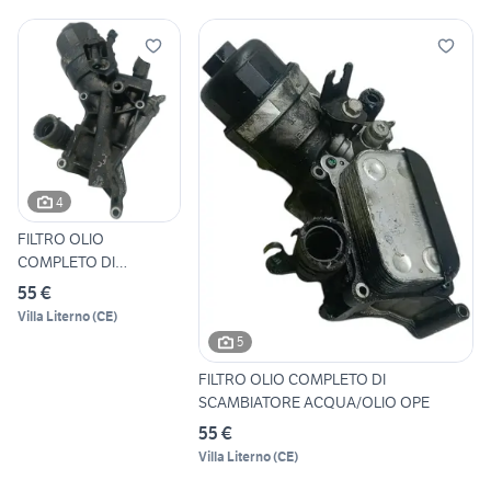
4
FILTRO OLIO
COMPLETO DI
SCAMBIATORE
55 €
ACQUA/OLIO OPE
Villa Literno
(
CE
)
5
FILTRO OLIO COMPLETO DI
SCAMBIATORE ACQUA/OLIO OPE
55 €
Villa Literno
(
CE
)