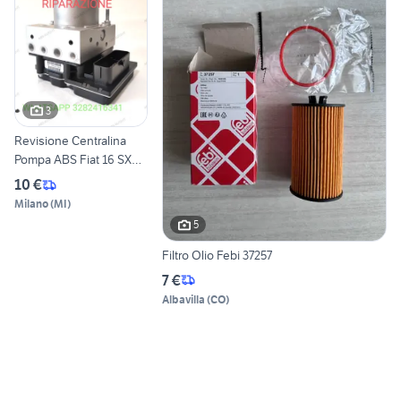
3
Revisione Centralina
Pompa ABS Fiat 16 SX4
Corsa D
10 €
Milano
(
MI
)
5
Filtro Olio Febi 37257
7 €
Albavilla
(
CO
)