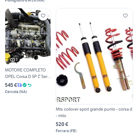
Pomigliano d'Arco
(
NA
)
8
MOTORE COMPLETO
OPEL Corsa D 5P 1° Serie
z13dt z1
545 €
Cercola
(
NA
)
Mts coilover sport grande punto - corsa d
- mito
520 €
Ferrara
(
FE
)