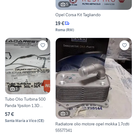
5
Opel Corsa Kit Tagliando
19 €
Roma
(
RM
)
3
Tubo Olio Turbina 500
Panda Ypsilon 1.3D
55213493
57 €
3
Santa Maria a Vico
(
CE
)
Radiatore olio motore opel mokka 1.7cdti
55577341