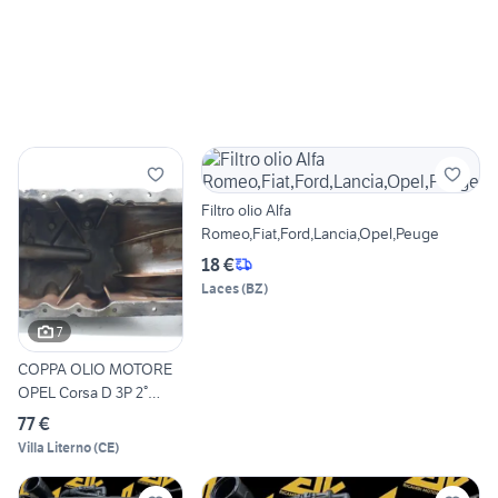
Filtro olio Alfa
Romeo,Fiat,Ford,Lancia,Opel,Peuge
18 €
Laces
(
BZ
)
7
COPPA OLIO MOTORE
OPEL Corsa D 3P 2°
Serie 555627
77 €
Villa Literno
(
CE
)