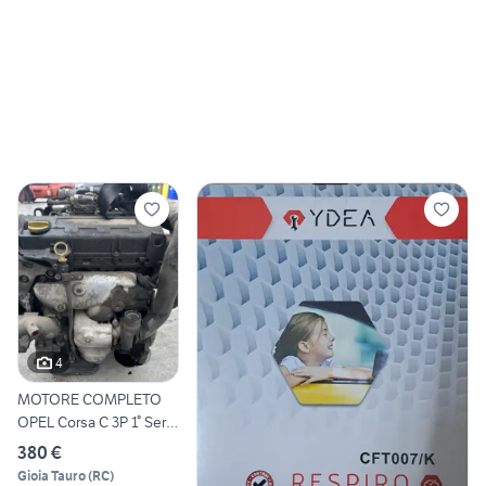
4
MOTORE COMPLETO
OPEL Corsa C 3P 1° Serie
Y17DTL D
380 €
Gioia Tauro
(
RC
)