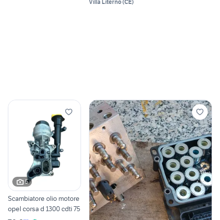
Villa Literno
(
CE
)
5
Scambiatore olio motore
opel corsa d 1300 cdti 75