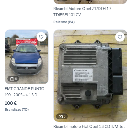
Ricambi Motore Opel Z17DTH 1.7
T.DIESEL101 CV
Palermo
(
PA
)
8
FIAT GRANDE PUNTO
199_ 2005 - > 1.3 D
Multijet 199
100 €
Brandizzo
(
TO
)
6
Ricambi motore Fiat Opel 1.3 CDTI/M-Jet