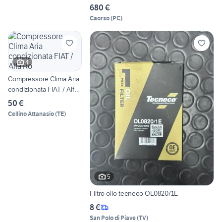
680 €
Caorso
(
PC
)
4
Compressore Clima Aria
condizionata FIAT / Alfa
Ro
50 €
Cellino Attanasio
(
TE
)
5
Filtro olio tecneco OL0820/1E
8 €
San Polo di Piave
(
TV
)