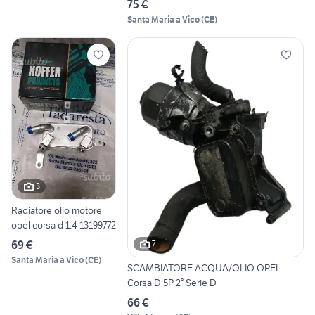
75 €
Santa Maria a Vico
(
CE
)
3
Radiatore olio motore
opel corsa d 1.4 13199772
69 €
7
Santa Maria a Vico
(
CE
)
SCAMBIATORE ACQUA/OLIO OPEL
Corsa D 5P 2° Serie D
66 €