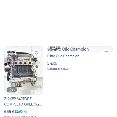
4
Filtro Olio Champion
5 €
Catanzaro
(
CZ
)
5
Z12XEP MOTORE
COMPLETO OPEL Corsa
D 3P 1° Serie 1
655 €