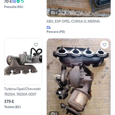
70 €
Pozzallo
(
RG
)
4
ABS, ESP OPEL CORSA D, MERIVA
Pescara
(
PE
)
Turbina Opel/Chevrolet
781504, 781504-0007
379 €
Tesimo
(
BZ
)
6