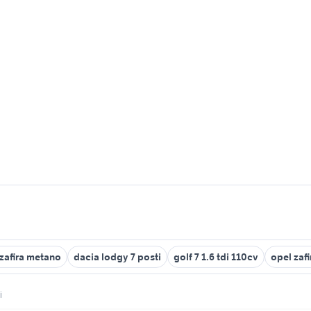
zafira metano
dacia lodgy 7 posti
golf 7 1.6 tdi 110cv
opel zaf
i