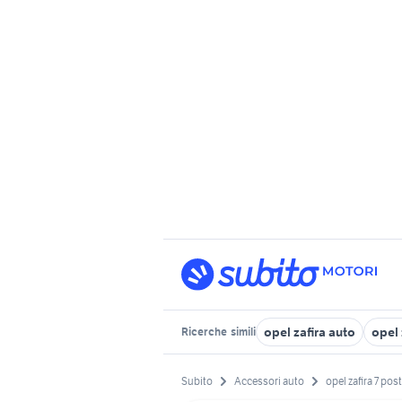
opel zafira auto
opel 
Ricerche
simili
Subito
Accessori auto
opel zafira 7 post