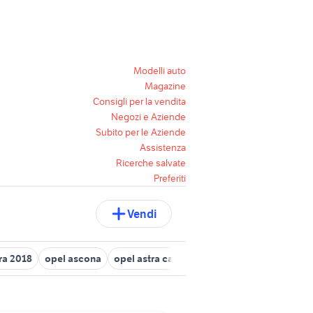
Modelli auto
Magazine
Consigli per la vendita
Negozi e Aziende
Subito per le Aziende
Assistenza
Ricerche salvate
Preferiti
Vendi
ira 2018
opel ascona
opel astra cabrio
opel meriva usata cam