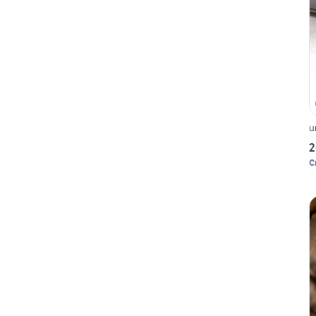
u
2
C