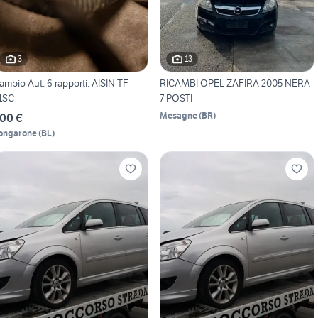
3
13
ambio Aut. 6 rapporti. AISIN TF-
RICAMBI OPEL ZAFIRA 2005 NERA
1SC
7 POSTI
Mesagne
(
BR
)
00 €
ongarone
(
BL
)