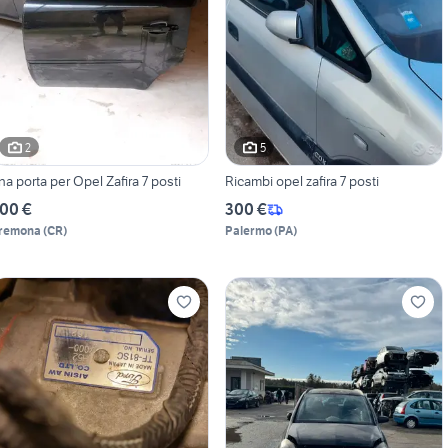
2
5
na porta per Opel Zafira 7 posti
Ricambi opel zafira 7 posti
00 €
300 €
remona
(
CR
)
Palermo
(
PA
)