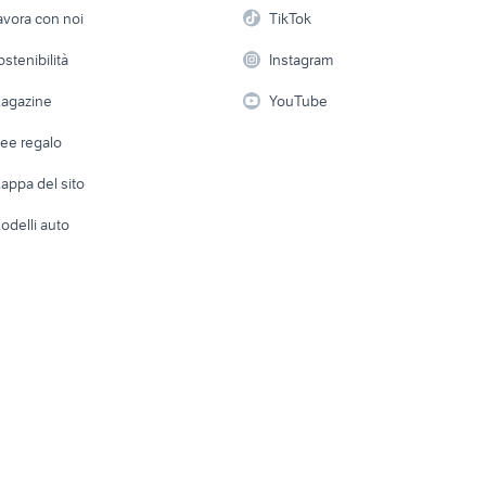
ompa iniezione opel zafira
etto
Servizi
Console e Videogiochi
Casaling
avora con noi
TikTok
 a schiera
Candidati in cerca di
Audio/Video
Elettrod
ostenibilità
Instagram
lavoro
i
Fotografia
Giardino 
agazine
YouTube
Attrezzature di lavoro
Telefonia
Abbigli
dee regalo
Accesso
e altro
appa del sito
Tutto per
odelli auto