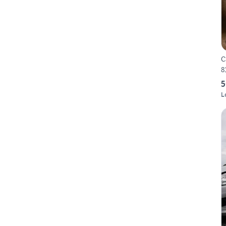
C
8
5
L