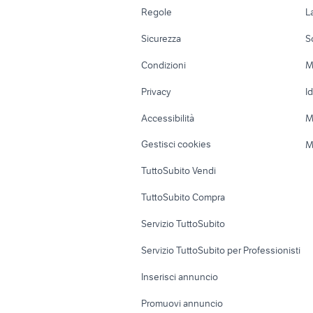
opel zafira 7 posti 2020
p
Accessori Auto
Camere/Posti l
Regole
L
Moto e Scooter
Ville singole e
Sicurezza
S
Accessori Moto
Terreni e rustic
Condizioni
M
Nautica
Garage e box
Privacy
I
Caravan e Camper
Loft, mansarde 
Accessibilità
M
Veicoli commerciali
Case vacanza
Gestisci cookies
M
Uffici e Locali
TuttoSubito Vendi
commerciali
TuttoSubito Compra
Servizio TuttoSubito
Servizio TuttoSubito per Professionisti
Inserisci annuncio
Promuovi annuncio