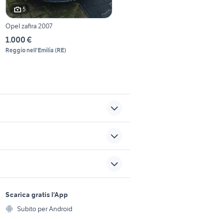
5
Opel zafira 2007
1.000 €
Reggio nell'Emilia
(
RE
)
auto usate lecco
mahindra usata
peugeot 2008 del 2022
sports e hobby
a
Scarica gratis l'App
auto mercedes familiare
Animali
Lombardia
Subito per Android
ento e