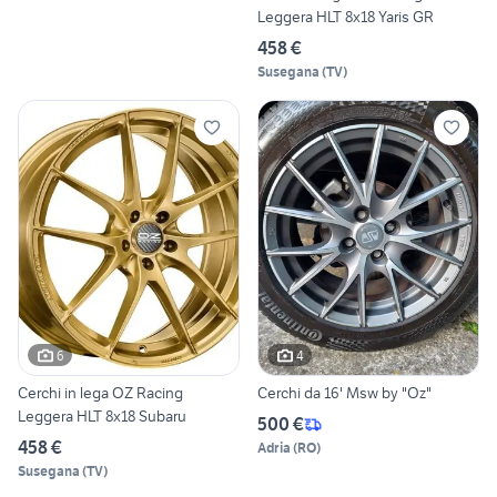
Leggera HLT 8x18 Yaris GR
458 €
Susegana
(
TV
)
6
4
Cerchi in lega OZ Racing
Cerchi da 16' Msw by "Oz"
Leggera HLT 8x18 Subaru
500 €
458 €
Adria
(
RO
)
Susegana
(
TV
)