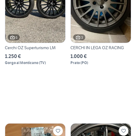
6
3
Cerchi OZ Superturismo LM
CERCHI IN LEGA OZ RACING
1.250 €
1.000 €
Gorgo al Monticano
(
TV
)
Prato
(
PO
)