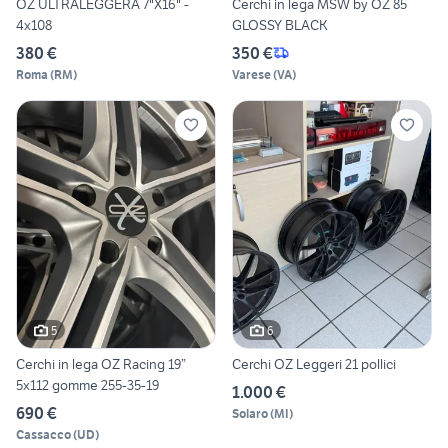
OZ ULTRALEGGERA 7"X16" -
Cerchi in lega MSW by OZ 85
4x108
GLOSSY BLACK
380 €
350 €
Roma
(
RM
)
Varese
(
VA
)
5
6
Cerchi in lega OZ Racing 19”
Cerchi OZ Leggeri 21 pollici
5x112 gomme 255-35-19
1.000 €
690 €
Solaro
(
MI
)
Cassacco
(
UD
)