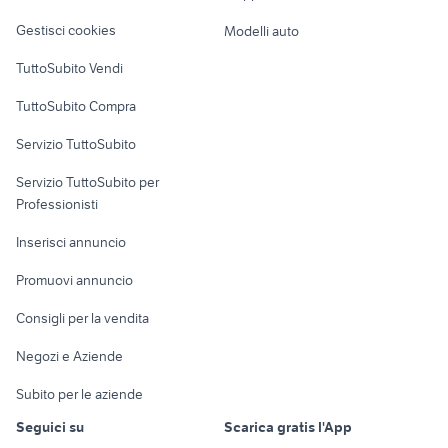
Veicoli commerciali
altro
Gestisci cookies
Modelli auto
Case vacanza
TuttoSubito Vendi
Uffici e Locali
TuttoSubito Compra
commerciali
Servizio TuttoSubito
elettronica
per la casa e la
sports e hobby
Servizio TuttoSubito per
persona
Informatica
Animali
Professionisti
Arredamento e
Console e
Accessori per
Casalinghi
Inserisci annuncio
Videogiochi
animali
Elettrodomestici
Promuovi annuncio
Audio/Video
Musica e Film
Giardino e Fai da te
Consigli per la vendita
Fotografia
Libri e Riviste
Abbigliamento e
Negozi e Aziende
Telefonia
Strumenti Musicali
Accessori
Subito per le aziende
Sports
Tutto per i bambini
Seguici su
Scarica gratis l'App
Biciclette