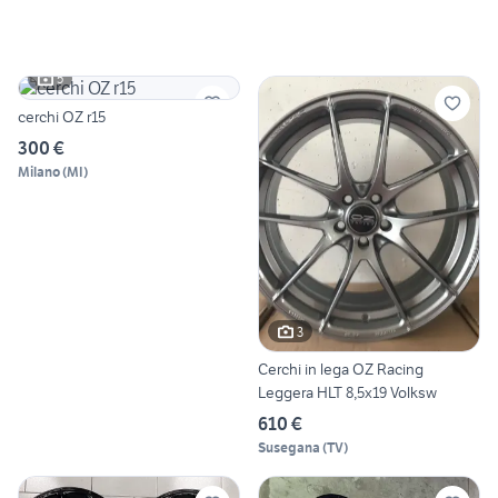
5
cerchi OZ r15
300 €
Milano
(
MI
)
3
Cerchi in lega OZ Racing
Leggera HLT 8,5x19 Volksw
610 €
Susegana
(
TV
)