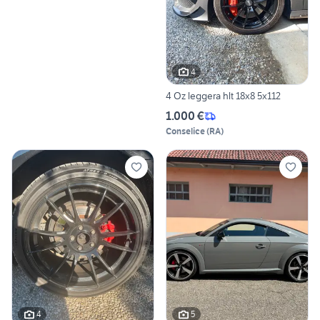
4
4 Oz leggera hlt 18x8 5x112
1.000 €
Conselice
(
RA
)
4
5