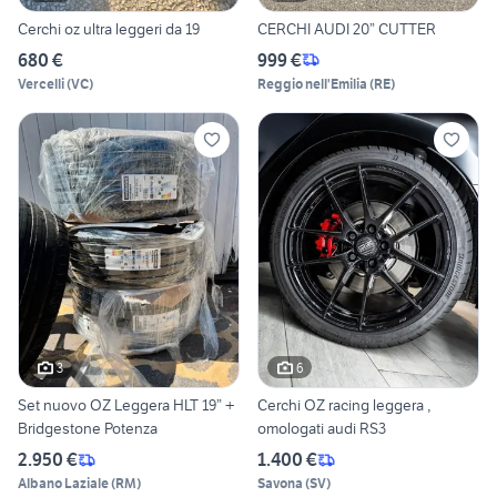
Cerchi oz ultra leggeri da 19
CERCHI AUDI 20” CUTTER
680 €
999 €
Vercelli
(
VC
)
Reggio nell'Emilia
(
RE
)
3
6
Set nuovo OZ Leggera HLT 19” +
Cerchi OZ racing leggera ,
Bridgestone Potenza
omologati audi RS3
2.950 €
1.400 €
Albano Laziale
(
RM
)
Savona
(
SV
)