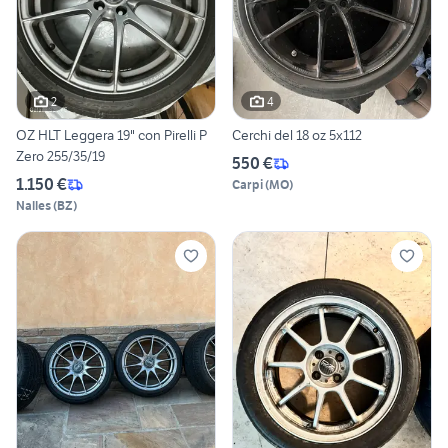
2
4
OZ HLT Leggera 19" con Pirelli P
Cerchi del 18 oz 5x112
Zero 255/35/19
550 €
1.150 €
Carpi
(
MO
)
Nalles
(
BZ
)