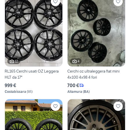
12
4
RL165 Cerchi usati OZ Leggera
Cerchi oz ultraleggera fiat mini
HLT da 17"
4x100 4x98 4 fori
999 €
700 €
Costabissara
(
VI
)
Altamura
(
BA
)