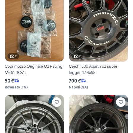
6
6
Coprimozzo Originale Oz Racing
Cerchi 500 Abarth oz super
M661-1C/AL
leggeri 17 4x98
50 €
700 €
Rovereto
(
TN
)
Napoli
(
NA
)