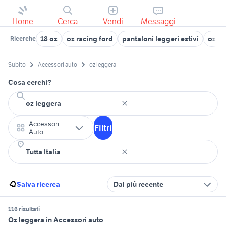
Home
Cerca
Vendi
Messaggi
18 oz
oz racing ford
pantaloni leggeri estivi
oz su
Ricerche
Subito
Accessori auto
oz leggera
Cosa cerchi?
Accessori
Filtri
Auto
Salva ricerca
Dal più recente
116 risultati
Oz leggera in Accessori auto