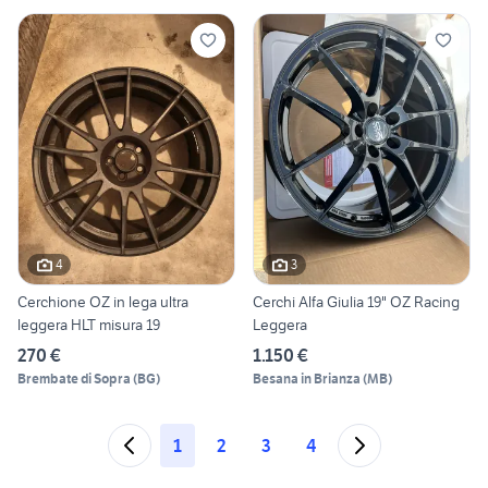
4
3
Cerchione OZ in lega ultra
Cerchi Alfa Giulia 19" OZ Racing
leggera HLT misura 19
Leggera
270 €
1.150 €
Brembate di Sopra
(
BG
)
Besana in Brianza
(
MB
)
1
2
3
4