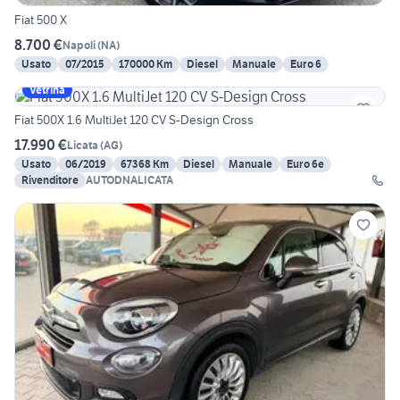
Fiat 500 X
8.700 €
Napoli
(
NA
)
Usato
07/2015
170000 Km
Diesel
Manuale
Euro 6
Vetrina
Fiat 500X 1.6 MultiJet 120 CV S-Design Cross
17.990 €
Licata
(
AG
)
Usato
06/2019
67368 Km
Diesel
Manuale
Euro 6e
Rivenditore
AUTODNALICATA