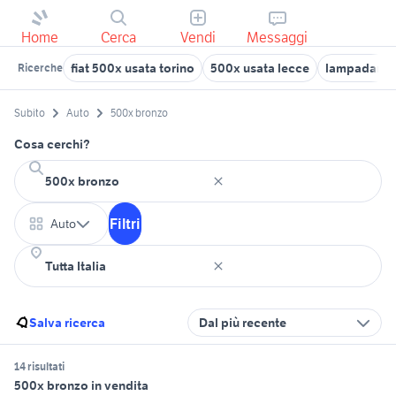
Home
Cerca
Vendi
Messaggi
fiat 500x usata torino
500x usata lecce
lampadario 
Ricerche
Subito
Auto
500x bronzo
Cosa cerchi?
Filtri
Auto
Salva ricerca
Dal più recente
14 risultati
500x bronzo in vendita