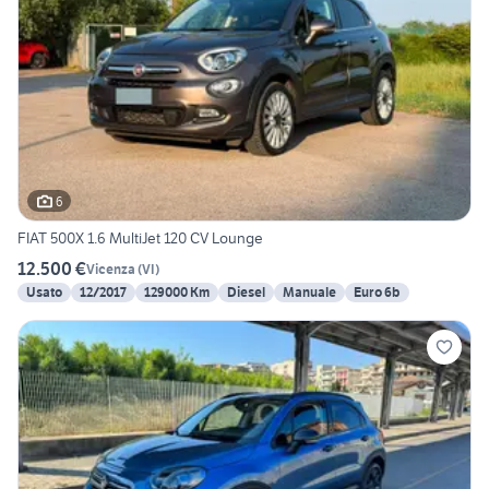
6
FIAT 500X 1.6 MultiJet 120 CV Lounge
12.500 €
Vicenza
(
VI
)
Usato
12/2017
129000 Km
Diesel
Manuale
Euro 6b