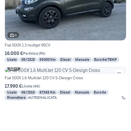
6
Fiat 500X 1.3 multijet 95CV
16.000 €
Partinico
(
PA
)
Usato
05/2020
55000 Km
Diesel
Manuale
Euro 6d-TEMP
27
Fiat 500X 1.6 MultiJet 120 CV S-Design Cross
17.990 €
Licata
(
AG
)
Usato
06/2019
67368 Km
Diesel
Manuale
Euro 6e
Rivenditore
AUTODNALICATA