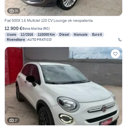
26
Fiat 500X 1.6 MultiJet 120 CV Lounge ok neopatenta
12.900 €
Bova Marina
(
RC
)
Usato
12/2016
110000 Km
Diesel
Manuale
Euro 6
Rivenditore
AUTO PRATICO'
17