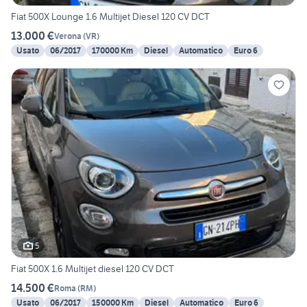
Fiat 500X Lounge 1.6 Multijet Diesel 120 CV DCT
13.000 €
Verona
(
VR
)
Usato
06/2017
170000 Km
Diesel
Automatico
Euro 6
5
Fiat 500X 1.6 Multijet diesel 120 CV DCT
14.500 €
Roma
(
RM
)
Usato
06/2017
150000 Km
Diesel
Automatico
Euro 6