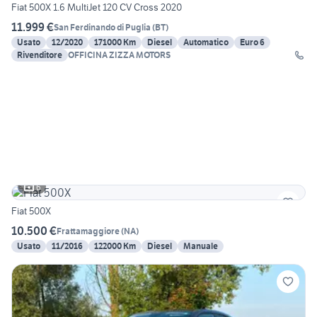
Fiat 500X 1.6 MultiJet 120 CV Cross 2020
11.999 €
San Ferdinando di Puglia
(
BT
)
Usato
12/2020
171000 Km
Diesel
Automatico
Euro 6
Rivenditore
OFFICINA ZIZZA MOTORS
6
Fiat 500X
10.500 €
Frattamaggiore
(
NA
)
Usato
11/2016
122000 Km
Diesel
Manuale