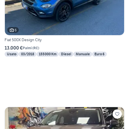
6
Fiat 500X Design City
13.000 €
Palmi
(
RC
)
Usato
03/2018
155000 Km
Diesel
Manuale
Euro 6