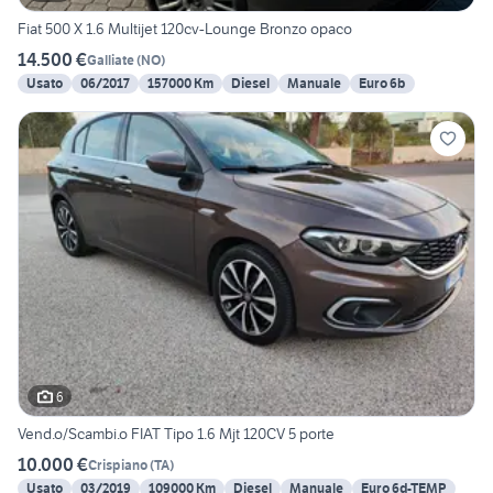
Fiat 500 X 1.6 Multijet 120cv-Lounge Bronzo opaco
14.500 €
Galliate
(
NO
)
Usato
06/2017
157000 Km
Diesel
Manuale
Euro 6b
6
Vend.o/Scambi.o FIAT Tipo 1.6 Mjt 120CV 5 porte
10.000 €
Crispiano
(
TA
)
Usato
03/2019
109000 Km
Diesel
Manuale
Euro 6d-TEMP