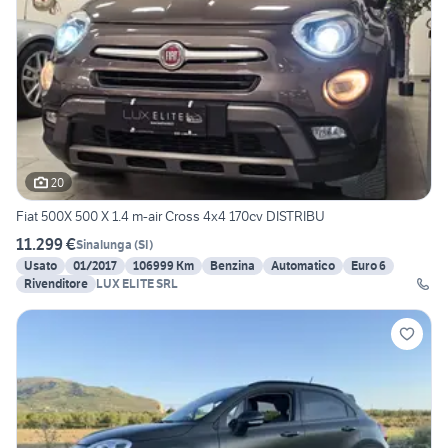
20
Fiat 500X 500 X 1.4 m-air Cross 4x4 170cv DISTRIBU
11.299 €
Sinalunga
(
SI
)
Usato
01/2017
106999 Km
Benzina
Automatico
Euro 6
Rivenditore
LUX ELITE SRL