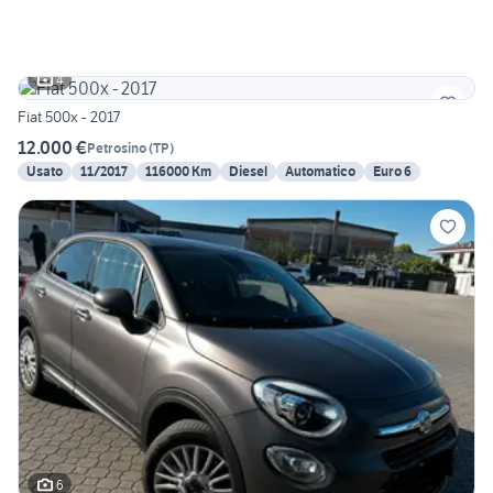
4
Fiat 500x - 2017
12.000 €
Petrosino
(
TP
)
Usato
11/2017
116000 Km
Diesel
Automatico
Euro 6
6