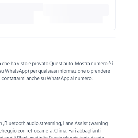
a che ha visto e provato Quest'auto. Mostra numero è il
i su WhatsApp) per qualsiasi informazione o prendere
i contattarmi anche su WhatsApp al numero:
 ,Bluetooth audio streaming, Lane Assist (warning
heggio con retrocamera ,Clima, Fari abbaglianti
i sedili Black castiglio,Fascia plancia texturizzata