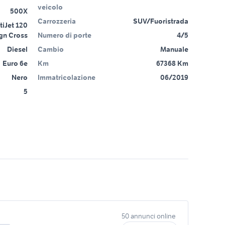
veicolo
500X
Carrozzeria
SUV/Fuoristrada
tiJet 120
gn Cross
Numero di porte
4/5
Diesel
Cambio
Manuale
Euro 6e
Km
67368 Km
Nero
Immatricolazione
06/2019
5
50 annunci online