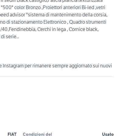
"500" color Bronzo ,Proiettori anteriori Bi-led ,vetri
peed advisor "sistema di mantenimento della corsia,
reno di stazionamento Elettronico , Quadro strumenti
/40,Fendinebbia, Cerchi in lega , Cornice black,
di serie..
 e Instagram per rimanere sempre aggiornato sui nuovi
FIAT
Condizioni del
Usato