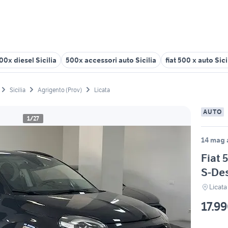
500x diesel Sicilia
500x accessori auto Sicilia
fiat 500 x auto Sici
Sicilia
Agrigento (Prov)
Licata
AUTO
1/27
14 mag a
Fiat 
S-De
Licata
17.9