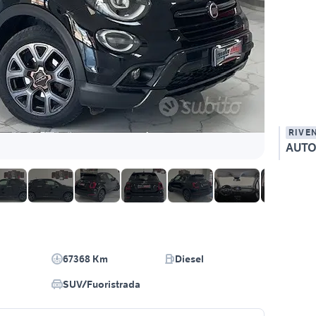
RIVE
AUTO
67368 Km
Diesel
SUV/Fuoristrada