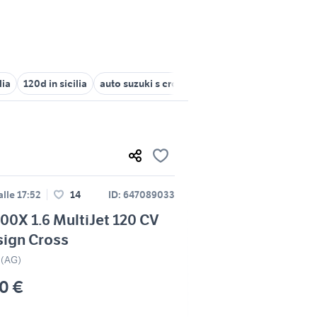
lia
120d in sicilia
auto suzuki s cross Sicilia
mini cross Messin
lle 17:52
14
ID: 647089033
500X 1.6 MultiJet 120 CV
sign Cross
 (AG)
90 €