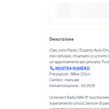
Descrizione
Ciao, sono Paolo, l'Esperto Auto Dn
mio cellulare, chiamami (o scrivim
un appuntamento per provarla. Puo
MOSTRA NUMERO
Prestazioni : 88kw 120cv
Cambio : manuale
Immatricolazione : 06/2019
Uconnect Radio NAV 8" touchscreen
superamento corsia),Sensori di parc
automatici con tecnologia led, Intern