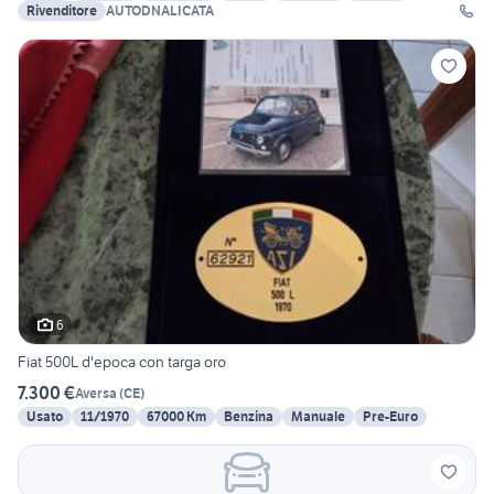
Rivenditore
AUTODNALICATA
6
Fiat 500L d'epoca con targa oro
7.300 €
Aversa
(
CE
)
Usato
11/1970
67000 Km
Benzina
Manuale
Pre-Euro