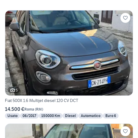
5
Fiat 500X 1.6 Multijet diesel 120 CV DCT
14.500 €
Roma
(
RM
)
Usato
06/2017
150000 Km
Diesel
Automatico
Euro 6