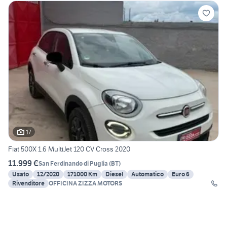
17
Fiat 500X 1.6 MultiJet 120 CV Cross 2020
11.999 €
San Ferdinando di Puglia
(
BT
)
Usato
12/2020
171000 Km
Diesel
Automatico
Euro 6
Rivenditore
OFFICINA ZIZZA MOTORS