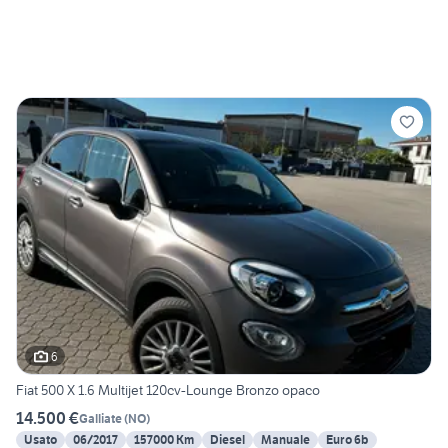
6
Fiat 500 X 1.6 Multijet 120cv-Lounge Bronzo opaco
14.500 €
Galliate
(
NO
)
Usato
06/2017
157000 Km
Diesel
Manuale
Euro 6b