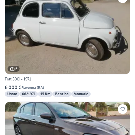
6
Fiat 500l - 1971
6.000 €
Ravenna
(
RA
)
Usato
06/1971
15 Km
Benzina
Manuale