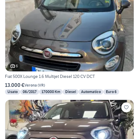
6
Fiat 500X Lounge 1.6 Multijet Diesel 120 CV DCT
13.000 €
Verona
(
VR
)
Usato
06/2017
170000 Km
Diesel
Automatico
Euro 6