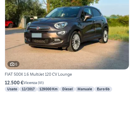
6
FIAT 500X 1.6 MultiJet 120 CV Lounge
12.500 €
Vicenza
(
VI
)
Usato
12/2017
129000 Km
Diesel
Manuale
Euro 6b