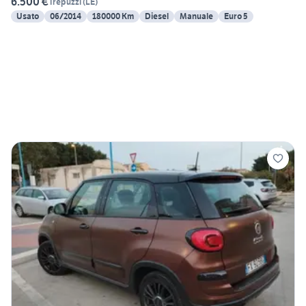
6.500 €
Trepuzzi
(
LE
)
Usato
06/2014
180000 Km
Diesel
Manuale
Euro 5