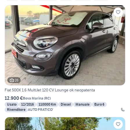
26
Fiat 500X 1.6 MultiJet 120 CV Lounge ok neopatenta
12.900 €
Bova Marina
(
RC
)
Usato
12/2016
110000 Km
Diesel
Manuale
Euro 6
Rivenditore
AUTO PRATICO'