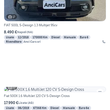
17
FIAT 500L S-Design 1.3 Multijet 95cv
8.490 €
Napoli
(
NA
)
Usato
12/2018
170000 Km
Diesel
Manuale
Euro 6
Rivenditore
Anci Cars srl
27
Fiat 500X 1.6 MultiJet 120 CV S-Design Cross
17.990 €
Licata
(
AG
)
Usato
06/2019
67368 Km
Diesel
Manuale
Euro 6e