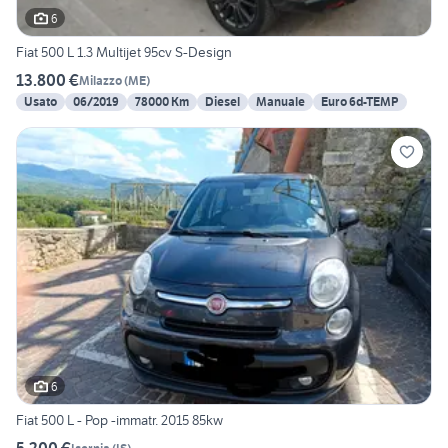
6
Fiat 500 L 1.3 Multijet 95cv S-Design
13.800 €
Milazzo
(
ME
)
Usato
06/2019
78000 Km
Diesel
Manuale
Euro 6d-TEMP
6
Fiat 500 L - Pop -immatr. 2015 85kw