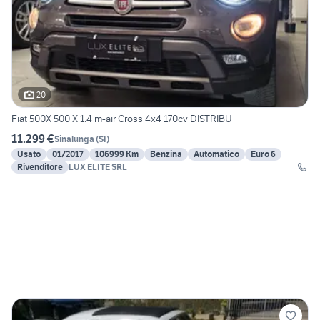
20
Fiat 500X 500 X 1.4 m-air Cross 4x4 170cv DISTRIBU
11.299 €
Sinalunga
(
SI
)
Usato
01/2017
106999 Km
Benzina
Automatico
Euro 6
Rivenditore
LUX ELITE SRL