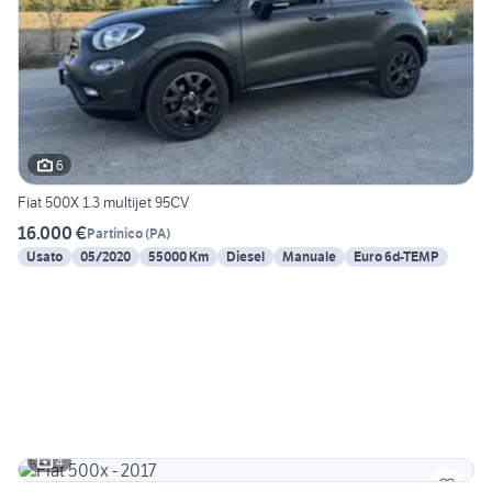
6
Fiat 500X 1.3 multijet 95CV
16.000 €
Partinico
(
PA
)
Usato
05/2020
55000 Km
Diesel
Manuale
Euro 6d-TEMP
4