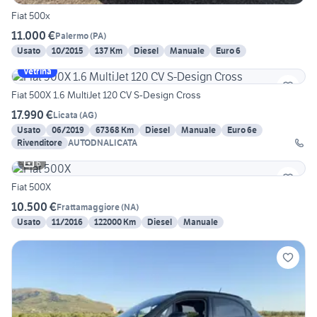
Fiat 500x
11.000 €
Palermo
(
PA
)
Usato
10/2015
137 Km
Diesel
Manuale
Euro 6
Vetrina
Fiat 500X 1.6 MultiJet 120 CV S-Design Cross
17.990 €
Licata
(
AG
)
Usato
06/2019
67368 Km
Diesel
Manuale
Euro 6e
Rivenditore
AUTODNALICATA
6
Fiat 500X
10.500 €
Frattamaggiore
(
NA
)
Usato
11/2016
122000 Km
Diesel
Manuale