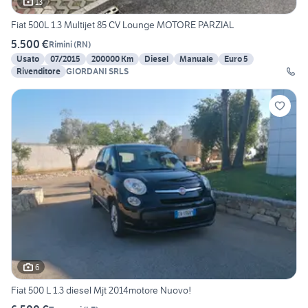
13
Fiat 500L 1.3 Multijet 85 CV Lounge MOTORE PARZIAL
5.500 €
Rimini
(
RN
)
Usato
07/2015
200000 Km
Diesel
Manuale
Euro 5
Rivenditore
GIORDANI SRLS
6
Fiat 500 L 1.3 diesel Mjt 2014motore Nuovo!