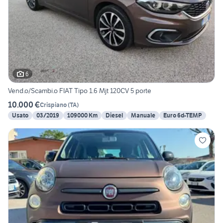
6
Vend.o/Scambi.o FIAT Tipo 1.6 Mjt 120CV 5 porte
10.000 €
Crispiano
(
TA
)
Usato
03/2019
109000 Km
Diesel
Manuale
Euro 6d-TEMP