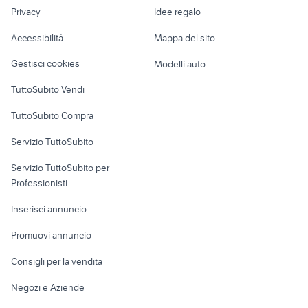
Nautica
lavoro
bluauto srl
auto opel omega berlina
Privacy
Idee regalo
Garage e box
fiat lauro
volkswagen lavida
Caravan e Camper
Accessibilità
Mappa del sito
Loft, mansarde e
Veicoli commerciali
altro
Gestisci cookies
Modelli auto
Case vacanza
TuttoSubito Vendi
Uffici e Locali
TuttoSubito Compra
commerciali
Servizio TuttoSubito
elettronica
per la casa e la
sports e hobby
Servizio TuttoSubito per
persona
Informatica
Animali
Professionisti
Arredamento e
Console e
Accessori per
Casalinghi
Inserisci annuncio
Videogiochi
animali
Elettrodomestici
Promuovi annuncio
Audio/Video
Musica e Film
Giardino e Fai da te
Consigli per la vendita
Fotografia
Libri e Riviste
Abbigliamento e
Negozi e Aziende
Telefonia
Strumenti Musicali
Accessori