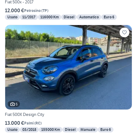
Fiat 500x - 2017
12.000 €
Petrosino
(
TP
)
Usato
11/2017
116000 Km
Diesel
Automatico
Euro 6
6
Fiat 500X Design City
13.000 €
Palmi
(
RC
)
Usato
03/2018
155000 Km
Diesel
Manuale
Euro 6