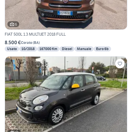
6
FIAT 500L 1.3 MULTIJET 2018 FULL
8.500 €
Corato
(
BA
)
Usato
10/2018
167000 Km
Diesel
Manuale
Euro 6b