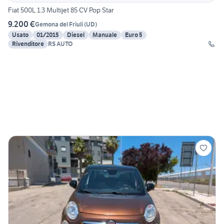
Fiat 500L 1.3 Multijet 85 CV Pop Star
9.200 €
Gemona del Friuli
(
UD
)
Usato
01/2015
Diesel
Manuale
Euro 5
Rivenditore
RS AUTO