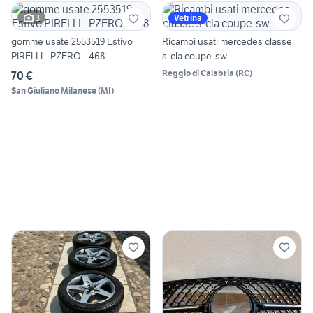
3
Vetrina
gomme usate 2553519 Estivo
Ricambi usati mercedes classe
PIRELLI - PZERO - 468
s-cla coupe-sw
Reggio di Calabria
(
RC
)
70 €
San Giuliano Milanese
(
MI
)