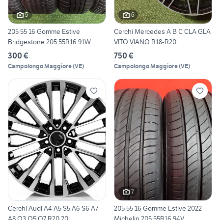
5
6
205 55 16 Gomme Estive
Cerchi Mercedes A B C CLA GLA
Bridgestone 205 55R16 91W
VITO VIANO R18-R20
300 €
750 €
Campolongo Maggiore
(
VE
)
Campolongo Maggiore
(
VE
)
7
Cerchi Audi A4 A5 S5 A6 S6 A7
205 55 16 Gomme Estive 2022
A8 Q3 Q5 Q7 R20 20"
Michelin 205 55R16 94V