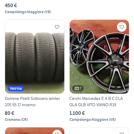
450 €
Campolongo Maggiore
(
VE
)
7
Vetrina
Gomme Pirelli Sottozero winter
Cerchi Mercedes E A B C CLA
205 55 17 inverno
GLA GLB VITO VIANO R19
80 €
1.100 €
Cremona
(
CR
)
Campolongo Maggiore
(
VE
)