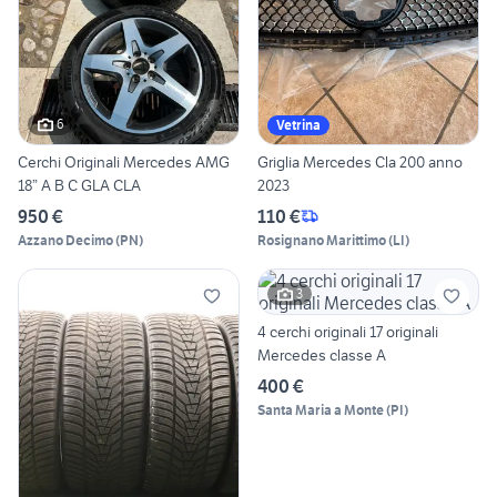
6
Vetrina
Cerchi Originali Mercedes AMG
Griglia Mercedes Cla 200 anno
18” A B C GLA CLA
2023
950 €
110 €
Azzano Decimo
(
PN
)
Rosignano Marittimo
(
LI
)
3
4 cerchi originali 17 originali
Mercedes classe A
400 €
Santa Maria a Monte
(
PI
)