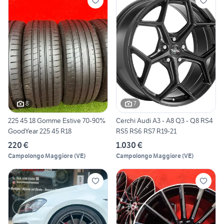
8
7
225 45 18 Gomme Estive 70-90%
Cerchi Audi A3 - A8 Q3 - Q8 RS4
GoodYear 225 45 R18
RS5 RS6 RS7 R19-21
220 €
1.030 €
Campolongo Maggiore
(
VE
)
Campolongo Maggiore
(
VE
)