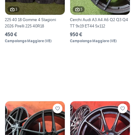
3
5
225 40 18 Gomme 4 Stagioni
Cerchi Audi A3 A4 A6 Q2 Q3 Q4
2026 Pirelli 225 40R18
TT 9x19 ET44 5x112
450 €
950 €
Campolongo Maggiore
(
VE
)
Campolongo Maggiore
(
VE
)