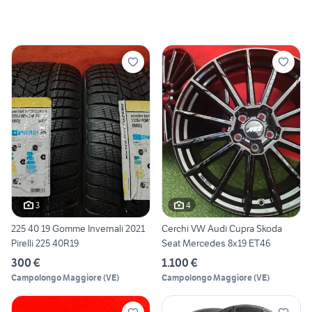
3
4
225 40 19 Gomme Invernali 2021
Cerchi VW Audi Cupra Skoda
Pirelli 225 40R19
Seat Mercedes 8x19 ET46
300 €
1.100 €
Campolongo Maggiore
(
VE
)
Campolongo Maggiore
(
VE
)