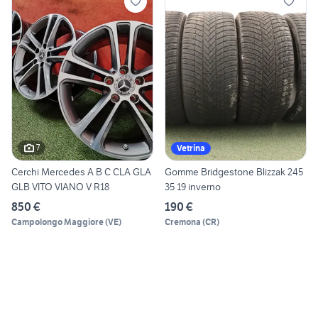
7
Vetrina
Cerchi Mercedes A B C CLA GLA
Gomme Bridgestone Blizzak 245
GLB VITO VIANO V R18
35 19 inverno
850 €
190 €
Campolongo Maggiore
(
VE
)
Cremona
(
CR
)