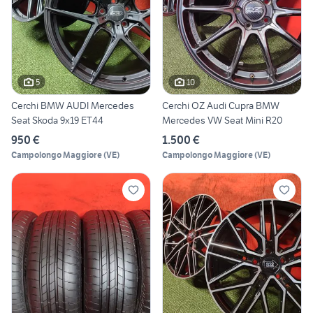
5
10
Cerchi BMW AUDI Mercedes
Cerchi OZ Audi Cupra BMW
Seat Skoda 9x19 ET44
Mercedes VW Seat Mini R20
950 €
1.500 €
Campolongo Maggiore
(
VE
)
Campolongo Maggiore
(
VE
)