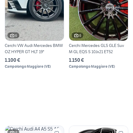
6
6
Cerchi VW Audi Mercedes BMW
Cerchi Mercedes GLS GLE Suv
OZ HYPER GT HLT 19"
M GL EQS S 10Jx21 ET52
1.100 €
1.150 €
Campolongo Maggiore
(
VE
)
Campolongo Maggiore
(
VE
)
4