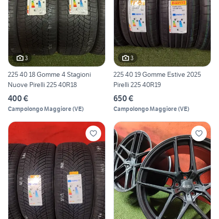
3
3
225 40 18 Gomme 4 Stagioni
225 40 19 Gomme Estive 2025
Nuove Pirelli 225 40R18
Pirelli 225 40R19
400 €
650 €
Campolongo Maggiore
(
VE
)
Campolongo Maggiore
(
VE
)