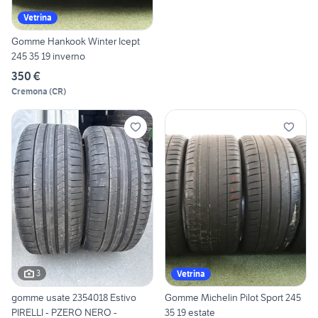
Vetrina
Gomme Hankook Winter Icept
245 35 19 inverno
350 €
Cremona
(
CR
)
3
Vetrina
gomme usate 2354018 Estivo
Gomme Michelin Pilot Sport 245
PIRELLI - PZERO NERO -
35 19 estate