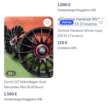
1.090 €
Campolongo Maggiore
(
VE
)
Vetrina
Gomme Hankook Winter icept
205 55 17 inverno
120 €
Cremona
(
CR
)
6
Cerchi OZ VolksWagen Audi
Mercedes Mini 8x18 Nuovi
1.560 €
Campolongo Maggiore
(
VE
)