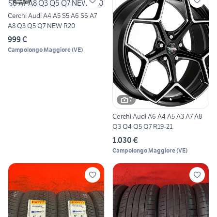
Cerchi Audi A4 A5 S5 A6 S6 A7
A8 Q3 Q5 Q7 NEW R20
999 €
Campolongo Maggiore
(
VE
)
7
Cerchi Audi A6 A4 A5 A3 A7 A8
Q3 Q4 Q5 Q7 R19-21
1.030 €
Campolongo Maggiore
(
VE
)