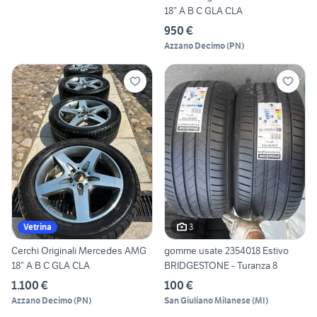
18” A B C GLA CLA
950 €
Azzano Decimo
(
PN
)
3
Vetrina
Cerchi Originali Mercedes AMG
gomme usate 2354018 Estivo
18” A B C GLA CLA
BRIDGESTONE - Turanza 8
1.100 €
100 €
Azzano Decimo
(
PN
)
San Giuliano Milanese
(
MI
)