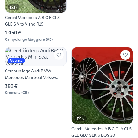
7
Cerchi Mercedes A B C E CLS
GLC S Vito Viano R19
1.050 €
Campolongo Maggiore
(
VE
)
Vetrina
Cerchi in lega Audi BMW
Mercedes Mini Seat Volkswa
390 €
Cremona
(
CR
)
6
Cerchi Mercedes A B C CLA CLS
GLE GLC GLK S EQS 20