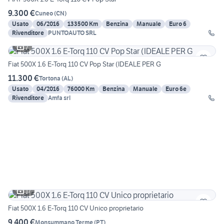
9.300 €
Cuneo
(
CN
)
Usato
06/2016
133500 Km
Benzina
Manuale
Euro 6
Rivenditore
PUNTOAUTO SRL
7
Fiat 500X 1.6 E-Torq 110 CV Pop Star (IDEALE PER G
11.300 €
Tortona
(
AL
)
Usato
04/2016
76000 Km
Benzina
Manuale
Euro 6e
Rivenditore
Amfa srl
17
Fiat 500X 1.6 E-Torq 110 CV Unico proprietario
9.400 €
Monsummano Terme
(
PT
)