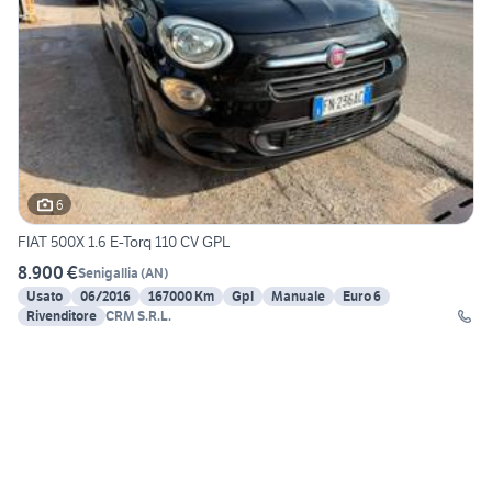
6
FIAT 500X 1.6 E-Torq 110 CV GPL
8.900 €
Senigallia
(
AN
)
Usato
06/2016
167000 Km
Gpl
Manuale
Euro 6
Rivenditore
CRM S.R.L.