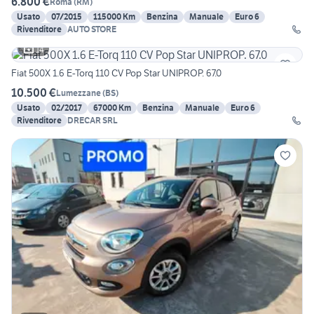
6.800 €
Roma
(
RM
)
Usato
07/2015
115000 Km
Benzina
Manuale
Euro 6
Rivenditore
AUTO STORE
14
Fiat 500X 1.6 E-Torq 110 CV Pop Star UNIPROP. 67.0
10.500 €
Lumezzane
(
BS
)
Usato
02/2017
67000 Km
Benzina
Manuale
Euro 6
Rivenditore
DRECAR SRL