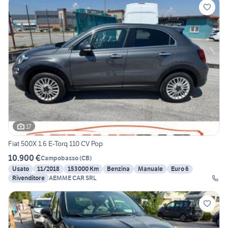
17
Fiat 500X 1.6 E-Torq 110 CV Pop
10.900 €
Campobasso
(
CB
)
Usato
11/2018
153000 Km
Benzina
Manuale
Euro 6
Rivenditore
AEMME CAR SRL