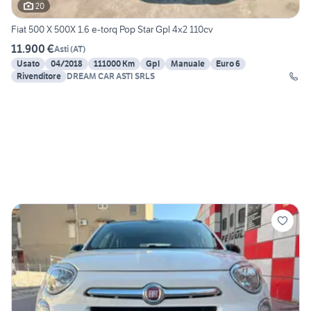
20
Fiat 500 X 500X 1.6 e-torq Pop Star Gpl 4x2 110cv
11.900 €
Asti
(
AT
)
Usato
04/2018
111000 Km
Gpl
Manuale
Euro 6
Rivenditore
DREAM CAR ASTI SRLS