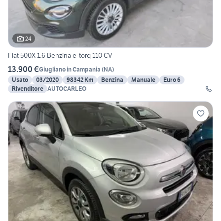
24
Fiat 500X 1.6 Benzina e-torq 110 CV
13.900 €
Giugliano in Campania
(
NA
)
Usato
03/2020
98342 Km
Benzina
Manuale
Euro 6
Rivenditore
AUTOCARLEO