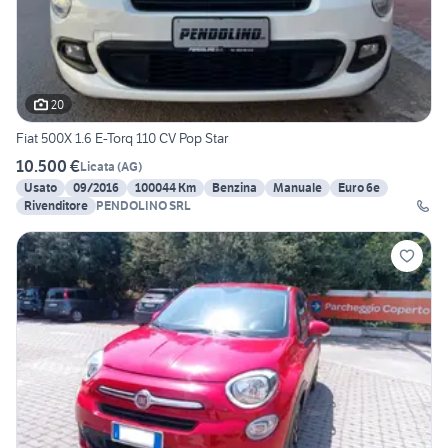
20
Fiat 500X 1.6 E-Torq 110 CV Pop Star
10.500 €
Licata
(
AG
)
Usato
09/2016
100044 Km
Benzina
Manuale
Euro 6e
Rivenditore
PENDOLINO SRL