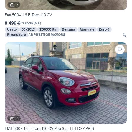
17
Fiat 500X 1.6 E-Torq 110 CV
8.499 €
Casoria
(
NA
)
Usato
05/2017
120000 Km
Benzina
Manuale
Euro 6
Rivenditore
AB PRESTIGE MOTORS
14
FIAT 500X 1.6 E-Torq 110 CV Pop Star TETTO APRIB