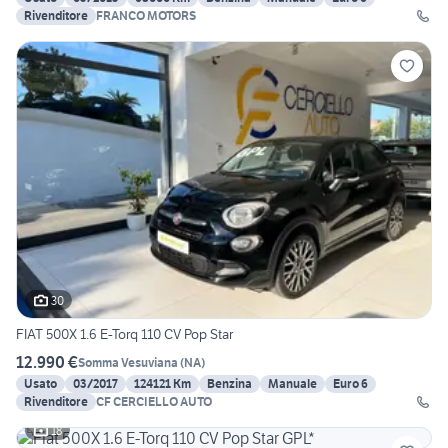
Rivenditore
FRANCO MOTORS
30
FIAT 500X 1.6 E-Torq 110 CV Pop Star
12.990 €
Somma Vesuviana
(
NA
)
Usato
03/2017
124121 Km
Benzina
Manuale
Euro 6
Rivenditore
CF CERCIELLO AUTO
18