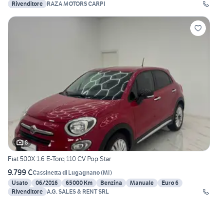
Rivenditore
RAZA MOTORS CARPI
8
Fiat 500X 1.6 E-Torq 110 CV Pop Star
9.799 €
Cassinetta di Lugagnano
(
MI
)
Usato
06/2016
65000 Km
Benzina
Manuale
Euro 6
Rivenditore
A.G. SALES & RENT SRL