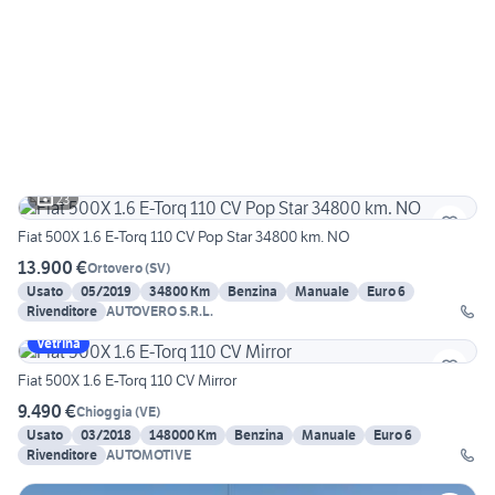
23
Fiat 500X 1.6 E-Torq 110 CV Pop Star 34800 km. NO
13.900 €
Ortovero
(
SV
)
Usato
05/2019
34800 Km
Benzina
Manuale
Euro 6
Rivenditore
AUTOVERO S.R.L.
Vetrina
Fiat 500X 1.6 E-Torq 110 CV Mirror
9.490 €
Chioggia
(
VE
)
Usato
03/2018
148000 Km
Benzina
Manuale
Euro 6
Rivenditore
AUTOMOTIVE