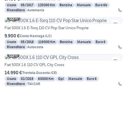
Usato
05/2017
125000 Km
Benzina
Manuale
Euro 6b
Rivenditore
Automania
20
Fiat 500X 1.6 E-Torq 110 CV Pop Star Unico Proprie
9.900 €
Costa Masnaga
(
LC
)
Usato
05/2018
119000 Km
Benzina
Manuale
Euro 6
Rivenditore
Autocosta
11
Fiat 500X 1.6 110 CV GPL City Cross
14.990 €
Trentola-Ducenta
(
CE
)
Usato
02/2019
80000 Km
Gpl
Manuale
Euro 6
Rivenditore
TAV.CAR