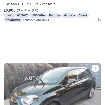
Fiat 500X 1.6 E-Torq 110 CV Pop Star GPL*
10.900 €
Fiumicino
(
RM
)
Usato
03/2017
115000 Km
Benzina
Manuale
Euro 6
Rivenditore
T. GROUP automobili