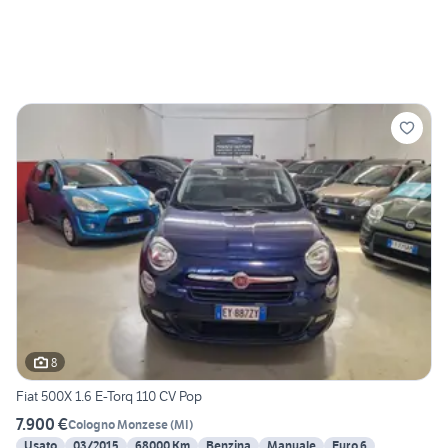
8
Fiat 500X 1.6 E-Torq 110 CV Pop
7.900 €
Cologno Monzese
(
MI
)
Usato
03/2015
68000 Km
Benzina
Manuale
Euro 6