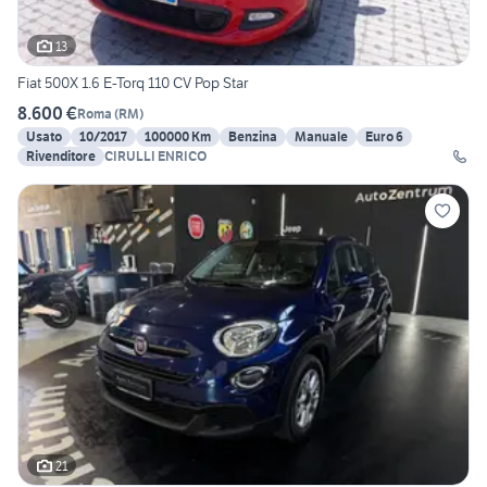
13
Fiat 500X 1.6 E-Torq 110 CV Pop Star
8.600 €
Roma
(
RM
)
Usato
10/2017
100000 Km
Benzina
Manuale
Euro 6
Rivenditore
CIRULLI ENRICO
21