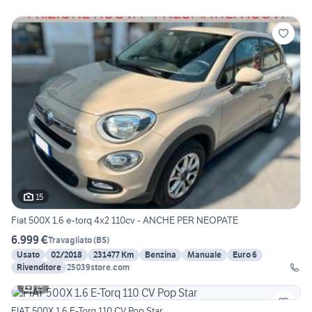
15
Fiat 500X 1.6 e-torq 4x2 110cv - ANCHE PER NEOPATE
6.999 €
Travagliato
(
BS
)
Usato
02/2018
231477 Km
Benzina
Manuale
Euro 6
Rivenditore
25039store.com
15
FIAT 500X 1.6 E-Torq 110 CV Pop Star