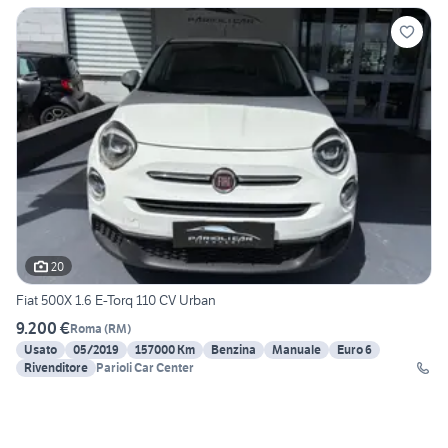
20
Fiat 500X 1.6 E-Torq 110 CV Urban
9.200 €
Roma
(
RM
)
Usato
05/2019
157000 Km
Benzina
Manuale
Euro 6
Rivenditore
Parioli Car Center