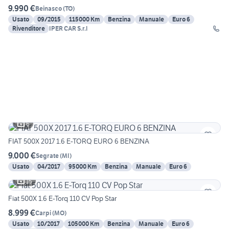
9.990 €
Beinasco
(
TO
)
Usato
09/2015
115000 Km
Benzina
Manuale
Euro 6
Rivenditore
IPER CAR S.r.l
6
FIAT 500X 2017 1.6 E-TORQ EURO 6 BENZINA
9.000 €
Segrate
(
MI
)
Usato
04/2017
95000 Km
Benzina
Manuale
Euro 6
15
Fiat 500X 1.6 E-Torq 110 CV Pop Star
8.999 €
Carpi
(
MO
)
Usato
10/2017
105000 Km
Benzina
Manuale
Euro 6