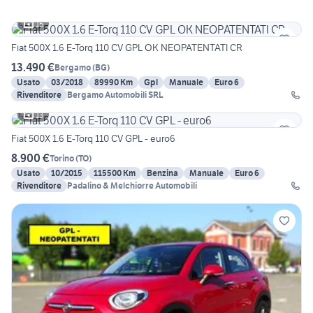
15
Fiat 500X 1.6 E-Torq 110 CV GPL OK NEOPATENTATI CR
13.490 €
Bergamo
(
BG
)
Usato
03/2018
89990 Km
Gpl
Manuale
Euro 6
Rivenditore
Bergamo Automobili SRL
13
Fiat 500X 1.6 E-Torq 110 CV GPL - euro6
8.900 €
Torino
(
TO
)
Usato
10/2015
115500 Km
Benzina
Manuale
Euro 6
Rivenditore
Padalino & Melchiorre Automobili