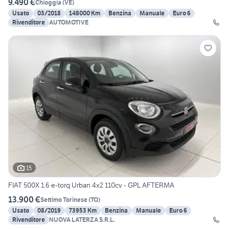
9.490 €
Chioggia
(
VE
)
Usato
03/2018
148000 Km
Benzina
Manuale
Euro 6
Rivenditore
AUTOMOTIVE
15
FIAT 500X 1.6 e-torq Urban 4x2 110cv - GPL AFTERMA
13.900 €
Settimo Torinese
(
TO
)
Usato
08/2019
73953 Km
Benzina
Manuale
Euro 6
Rivenditore
NUOVA LATERZA S.R.L.