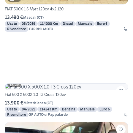
FIAT 500X 1.6 Mjet 120cv 4x2 120
13.490 €
Mascali
(
CT
)
Usato
05/2019
114000 Km
Diesel
Manuale
Euro 6
Rivenditore
TURRISI MOTO
29
Fiat 500 X 500X 1.0 T3 Cross 120cv
13.900 €
Misterbianco
(
CT
)
Usato
04/2021
114243 Km
Benzina
Manuale
Euro 6
Rivenditore
GP AUTO di Pappalardo