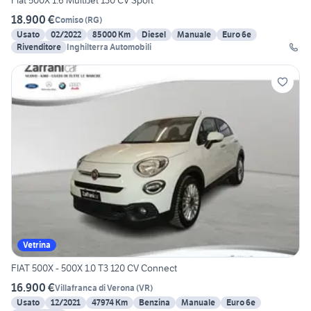
Fiat 500X 1.6 MultiJet 130 CV Sport
18.900 €
Comiso
(
RG
)
Usato
02/2022
85000 Km
Diesel
Manuale
Euro 6e
Rivenditore
Inghilterra Automobili
Vetrina
FIAT 500X - 500X 1.0 T3 120 CV Connect
16.900 €
Villafranca di Verona
(
VR
)
Usato
12/2021
47974 Km
Benzina
Manuale
Euro 6e