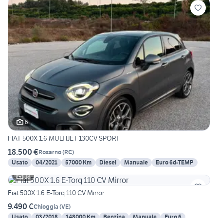
6
FIAT 500X 1.6 MULTIJET 130CV SPORT
18.500 €
Rosarno
(
RC
)
Usato
04/2021
57000 Km
Diesel
Manuale
Euro 6d-TEMP
18
Fiat 500X 1.6 E-Torq 110 CV Mirror
9.490 €
Chioggia
(
VE
)
Usato
03/2018
148000 Km
Benzina
Manuale
Euro 6