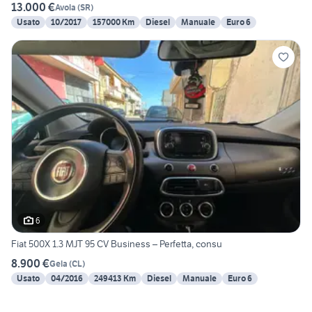
13.000 €
Avola
(
SR
)
Usato
10/2017
157000 Km
Diesel
Manuale
Euro 6
6
Fiat 500X 1.3 MJT 95 CV Business – Perfetta, consu
8.900 €
Gela
(
CL
)
Usato
04/2016
249413 Km
Diesel
Manuale
Euro 6