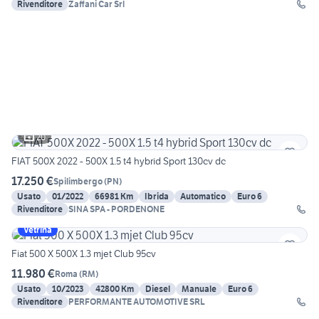
Rivenditore
Zaffani Car Srl
20
FIAT 500X 2022 - 500X 1.5 t4 hybrid Sport 130cv dc
17.250 €
Spilimbergo
(
PN
)
Usato
01/2022
66981 Km
Ibrida
Automatico
Euro 6
Rivenditore
SINA SPA - PORDENONE
Vetrina
Fiat 500 X 500X 1.3 mjet Club 95cv
11.980 €
Roma
(
RM
)
Usato
10/2023
42800 Km
Diesel
Manuale
Euro 6
Rivenditore
PERFORMANTE AUTOMOTIVE SRL