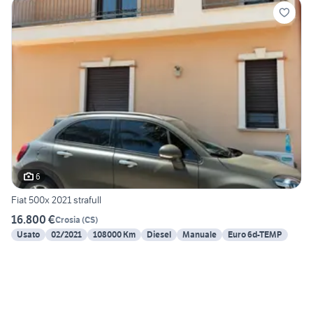
6
Fiat 500x 2021 strafull
16.800 €
Crosia
(
CS
)
Usato
02/2021
108000 Km
Diesel
Manuale
Euro 6d-TEMP