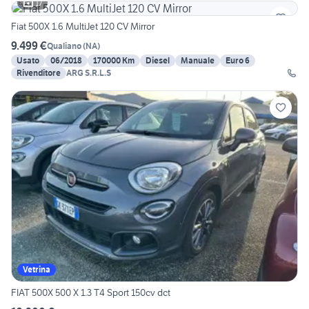
17
Fiat 500X 1.6 MultiJet 120 CV Mirror
9.499 €
Qualiano
(
NA
)
Usato
06/2018
170000 Km
Diesel
Manuale
Euro 6
Rivenditore
ARG S.R.L.S
Vetrina
FIAT 500X 500 X 1.3 T4 Sport 150cv dct