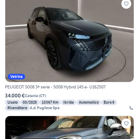
Vetrina
PEUGEOT 5008 3ª serie - 5008 Hybrid 145 e- U162507
34.000 €
Catania
(
CT
)
Usato
03/2025
13367 Km
Ibrida
Automatico
Euro 6
Rivenditore
A.d. Pugliese Spa