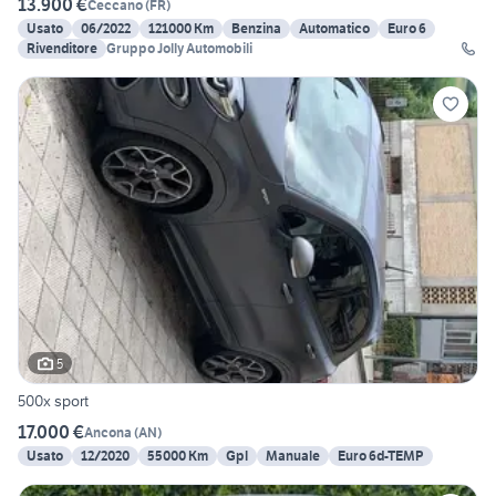
13.900 €
Ceccano
(
FR
)
Usato
06/2022
121000 Km
Benzina
Automatico
Euro 6
Rivenditore
Gruppo Jolly Automobili
5
500x sport
17.000 €
Ancona
(
AN
)
Usato
12/2020
55000 Km
Gpl
Manuale
Euro 6d-TEMP