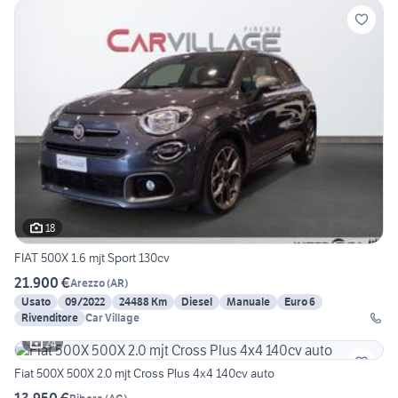
18
FIAT 500X 1.6 mjt Sport 130cv
21.900 €
Arezzo
(
AR
)
Usato
09/2022
24488 Km
Diesel
Manuale
Euro 6
Rivenditore
Car Village
24
Fiat 500X 500X 2.0 mjt Cross Plus 4x4 140cv auto