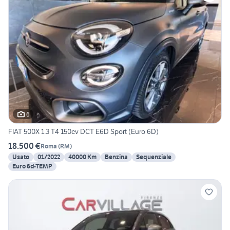
6
FIAT 500X 1.3 T4 150cv DCT E6D Sport (Euro 6D)
18.500 €
Roma
(
RM
)
Usato
01/2022
40000 Km
Benzina
Sequenziale
Euro 6d-TEMP