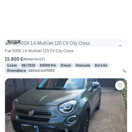
16
Fiat 500X 1.6 MultiJet 120 CV City Cross
15.800 €
Minturno
(
LT
)
Usato
06/2020
80000 Km
Diesel
Manuale
Euro 6e
Rivenditore
SERAO MOTORS