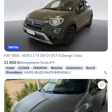
Vetrina
FIAT 500X - 500X 1.3 T4 150 CV DCT S-Design Cross
13.900 €
Monsummano Terme
(
PT
)
Usato
12/2018
55600 Km
Benzina
Automatico
Euro 6
Rivenditore
USATO SELEZIONATO BIRINDELLI