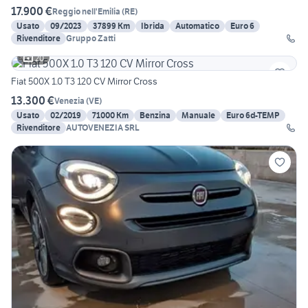
17.900 €
Reggio nell'Emilia
(
RE
)
Usato
09/2023
37899 Km
Ibrida
Automatico
Euro 6
Rivenditore
Gruppo Zatti
20
Fiat 500X 1.0 T3 120 CV Mirror Cross
13.300 €
Venezia
(
VE
)
Usato
02/2019
71000 Km
Benzina
Manuale
Euro 6d-TEMP
Rivenditore
AUTOVENEZIA SRL