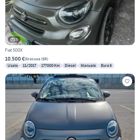
5
Fiat 500X
10.500 €
Siracusa
(
SR
)
Usato
11/2017
177000 Km
Diesel
Manuale
Euro 6