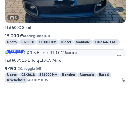
6
Fiat 500X Sport
15.000 €
Mortegliano
(
UD
)
Usato
07/2020
112000 Km
Diesel
Manuale
Euro 6d-TEMP
Vetrina
Fiat 500X 1.6 E-Torq 110 CV Mirror
9.490 €
Chioggia
(
VE
)
Usato
03/2018
148000 Km
Benzina
Manuale
Euro 6
Rivenditore
AUTOMOTIVE