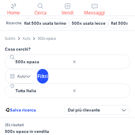
Home
Cerca
Vendi
Messaggi
fiat 500x usata torino
500x usata lecce
fiat 500x Ca
Ricerche
Subito
Auto
500x opaca
Cosa cerchi?
Filtri
Auto
Salva ricerca
Dal più rilevante
251 risultati
500x opaca in vendita