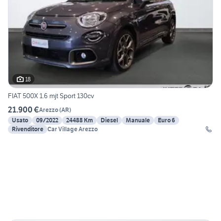
18
FIAT 500X 1.6 mjt Sport 130cv
21.900 €
Arezzo
(
AR
)
Usato
09/2022
24488 Km
Diesel
Manuale
Euro 6
Rivenditore
Car Village Arezzo