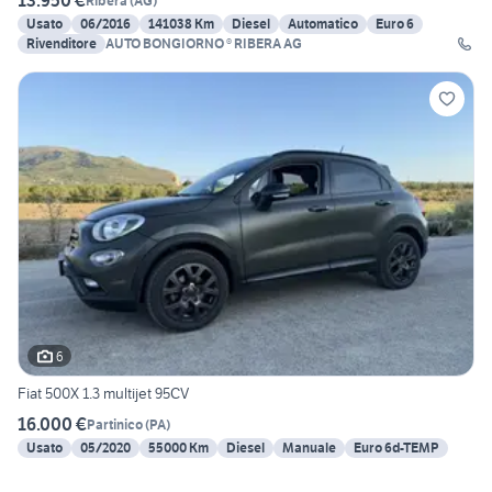
13.950 €
Ribera
(
AG
)
Usato
06/2016
141038 Km
Diesel
Automatico
Euro 6
Rivenditore
AUTO BONGIORNO ® RIBERA AG
6
Fiat 500X 1.3 multijet 95CV
16.000 €
Partinico
(
PA
)
Usato
05/2020
55000 Km
Diesel
Manuale
Euro 6d-TEMP