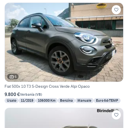
6
Fiat 500x 1.0 T3 S-Design Cross Verde Alpi Opaco
9.800 €
Verbania
(
VB
)
Usato
11/2019
106000 Km
Benzina
Manuale
Euro 6d-TEMP