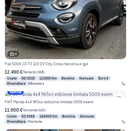
8
Fiat 500X 1.0 T3 120 CV City Cross benzina e gpl
12.490 €
Tortorici
(
ME
)
Usato
06/2020
112000 Km
Benzina
Manuale
Euro 6
Rivenditore
BBmotors
Vetrina
FIAT Panda 4x4 965cc edizione limitata 5000 esem
11.900 €
Tarcento
(
UD
)
Usato
02/1986
186000 Km
Benzina
Manuale
Rivenditore
FiorAuto