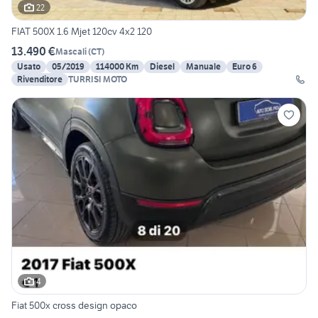
22
FIAT 500X 1.6 Mjet 120cv 4x2 120
13.490 €
Mascali
(
CT
)
Usato
05/2019
114000 Km
Diesel
Manuale
Euro 6
Rivenditore
TURRISI MOTO
4
Fiat 500x cross design opaco