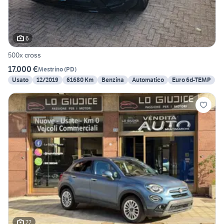
6
500x cross
17.000 €
Mestrino
(
PD
)
Usato
12/2019
61680 Km
Benzina
Automatico
Euro 6d-TEMP
22