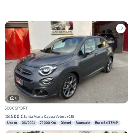
6
500X SPORT
18.500 €
Santa Maria Capua Vetere
(
CE
)
Usato
06/2021
79000 Km
Diesel
Manuale
Euro 6d-TEMP