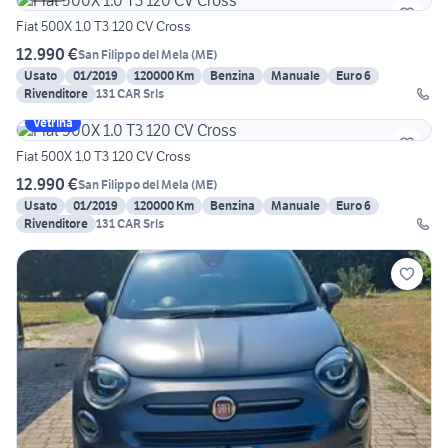
Fiat 500X 1.0 T3 120 CV Cross
12.990 €
San Filippo del Mela
(
ME
)
Usato
01/2019
120000 Km
Benzina
Manuale
Euro 6
Rivenditore
131 CAR Srls
Vetrina
Fiat 500X 1.0 T3 120 CV Cross
12.990 €
San Filippo del Mela
(
ME
)
Usato
01/2019
120000 Km
Benzina
Manuale
Euro 6
Rivenditore
131 CAR Srls