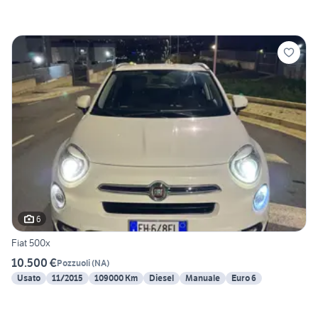
6
Fiat 500x
10.500 €
Pozzuoli
(
NA
)
Usato
11/2015
109000 Km
Diesel
Manuale
Euro 6