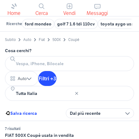
Home
Cerca
Vendi
Messaggi
ford mondeo
golf 7 1.6 tdi 110cv
toyota aygo usata
Ricerche
Subito
Auto
Fiat
500X
Coupé
Cosa cerchi?
Filtri +3
Auto
Salva ricerca
Dal più recente
7 risultati
FIAT 500X Coupé usata in vendita