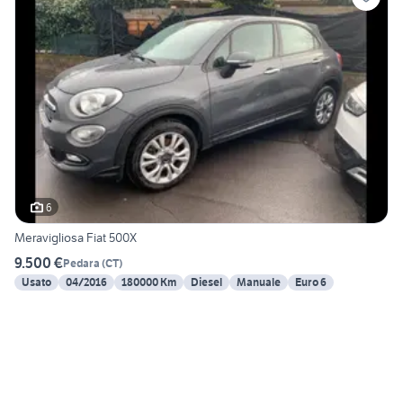
6
Meravigliosa Fiat 500X
9.500 €
Pedara
(
CT
)
Usato
04/2016
180000 Km
Diesel
Manuale
Euro 6