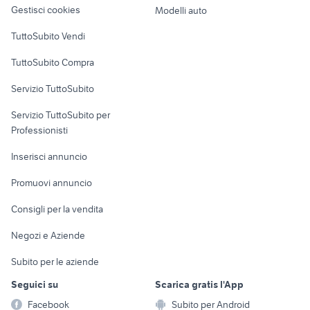
altro
Gestisci cookies
Modelli auto
Case vacanza
TuttoSubito Vendi
Uffici e Locali
TuttoSubito Compra
commerciali
Servizio TuttoSubito
elettronica
per la casa e la
sports e hobby
Servizio TuttoSubito per
persona
Informatica
Animali
Professionisti
Arredamento e
Console e
Accessori per
Casalinghi
Inserisci annuncio
Videogiochi
animali
Elettrodomestici
Promuovi annuncio
Audio/Video
Musica e Film
Giardino e Fai da te
Consigli per la vendita
Fotografia
Libri e Riviste
Abbigliamento e
Negozi e Aziende
Telefonia
Strumenti Musicali
Accessori
Subito per le aziende
Sports
Tutto per i bambini
Seguici su
Scarica gratis l'App
Biciclette
Facebook
Subito per Android