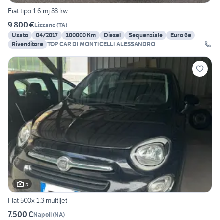
Fiat tipo 1.6 mj 88 kw
9.800 €
Lizzano
(
TA
)
Usato
04/2017
100000 Km
Diesel
Sequenziale
Euro 6e
Rivenditore
TOP CAR DI MONTICELLI ALESSANDRO
5
Fiat 500x 1.3 multijet
7.500 €
Napoli
(
NA
)