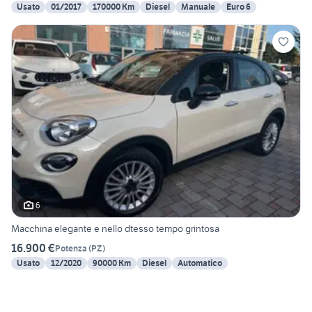
Usato
01/2017
170000 Km
Diesel
Manuale
Euro 6
6
Macchina elegante e nello dtesso tempo grintosa
16.900 €
Potenza
(
PZ
)
Usato
12/2020
90000 Km
Diesel
Automatico