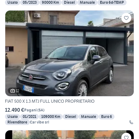
Usato
05/2023
90000 Km
Diesel
Manuale
Euro 6d-TEMP
12
FIAT 500 X 1.3 MTJ FULL UNICO PROPRIETARIO
12.490 €
Pagani
(
SA
)
Usato
01/2021
109000 Km
Diesel
Manuale
Euro 6
Rivenditore
Car vibe srl