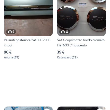
6
11
Paraurti posteriore fiat 500 2008
Set 4 coprimozzo bordo cromato
in poi
Fiat 500 Cinqucento
90 €
39 €
Andria
(
BT
)
Catanzaro
(
CZ
)