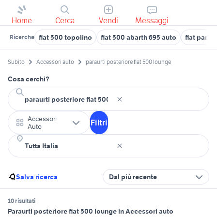
Home
Cerca
Vendi
Messaggi
fiat 500 topolino
fiat 500 abarth 695 auto
fiat panda
Ricerche
Subito
Accessori auto
paraurti posteriore fiat 500 lounge
Cosa cerchi?
Accessori
Filtri
Auto
Salva ricerca
Dal più recente
10 risultati
Paraurti posteriore fiat 500 lounge in Accessori auto