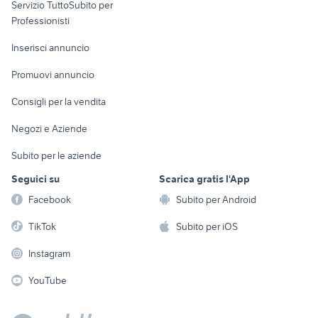
Servizio TuttoSubito per
persona
Informatica
Animali
Professionisti
Arredamento e
Console e
Accessori per
Casalinghi
Inserisci annuncio
Videogiochi
animali
Elettrodomestici
Promuovi annuncio
Audio/Video
Musica e Film
Giardino e Fai da te
Consigli per la vendita
Fotografia
Libri e Riviste
Abbigliamento e
Negozi e Aziende
Telefonia
Strumenti Musicali
Accessori
Subito per le aziende
Sports
Tutto per i bambini
Seguici su
Scarica gratis l'App
Biciclette
Facebook
Subito per Android
Collezionismo
TikTok
Subito per iOS
Instagram
YouTube