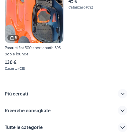
45 €
Catanzaro
(
CZ
)
5
Paraurti fiat 500 sport abarth 595
pop e lounge
130 €
Caserta
(
CE
)
Più cercati
Correlati
Richerche simili
Suggerimenti
Ricerche consigliate
fiat 500x usata torino
fiat 500 lounge 2018
paraurti posteriore
alfa 147
auto usate mantova
auto Puglia
500l autocarro
paraurti posteriore
Tutte le categorie
peugeot 3008
auto usate reggio
paraurti anteriore
golf 8 gti
suzuki jimny diesel