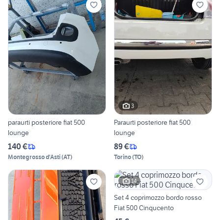
3
paraurti posteriore fiat 500
Paraurti posteriore fiat 500
lounge
lounge
140 €
89 €
Montegrosso d'Asti
(
AT
)
Torino
(
TO
)
14
Set 4 coprimozzo bordo rosso
Fiat 500 Cinqucento