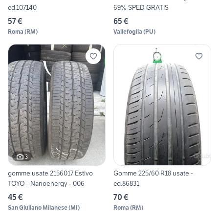
cd.107140
69% SPED GRATIS
57 €
65 €
Roma
(
RM
)
Vallefoglia
(
PU
)
3
gomme usate 2156017 Estivo
Gomme 225/60 R18 usate -
TOYO - Nanoenergy - 006
cd.86831
45 €
70 €
San Giuliano Milanese
(
MI
)
Roma
(
RM
)