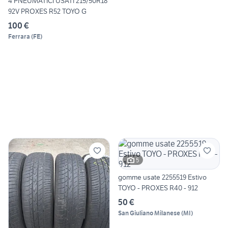
4 PNEUMATICI USATI 215/50R18
92V PROXES R52 TOYO G
100 €
Ferrara
(
FE
)
5
gomme usate 2255519 Estivo
TOYO - PROXES R40 - 912
50 €
San Giuliano Milanese
(
MI
)