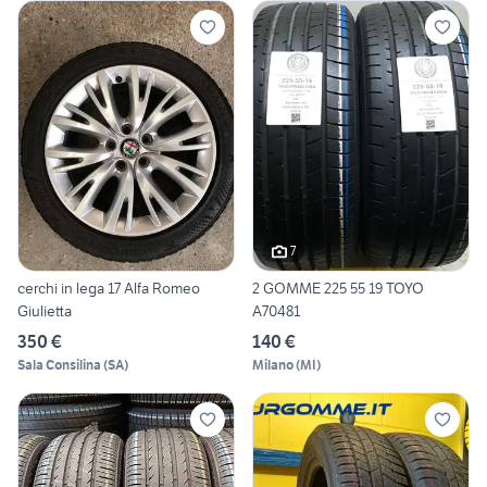
7
cerchi in lega 17 Alfa Romeo
2 GOMME 225 55 19 TOYO
Giulietta
A70481
350 €
140 €
Sala Consilina
(
SA
)
Milano
(
MI
)