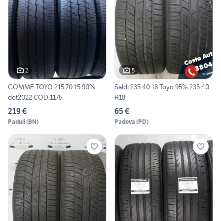
2
5
GOMME TOYO 215 70 15 90%
Saldi 235 40 18 Toyo 95% 235 40
dot2022 COD:1175
R18
219 €
65 €
Paduli
(
BN
)
Padova
(
PD
)