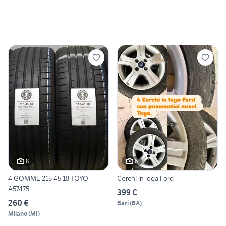
8
6
4 GOMME 215 45 18 TOYO
Cerchi in lega Ford
A57475
399 €
260 €
Bari
(
BA
)
Milano
(
MI
)