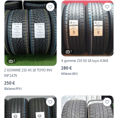
7
4 gomme 215 50 18 toyo A368
7
280 €
2 GOMME 215 45 18 TOYO INV
Milano
(
MI
)
RIF2479
250 €
Siziano
(
PV
)