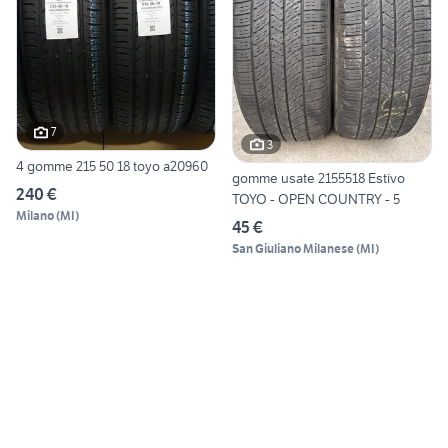
7
3
4 gomme 215 50 18 toyo a20960
gomme usate 2155518 Estivo
240 €
TOYO - OPEN COUNTRY - 5
Milano
(
MI
)
45 €
San Giuliano Milanese
(
MI
)