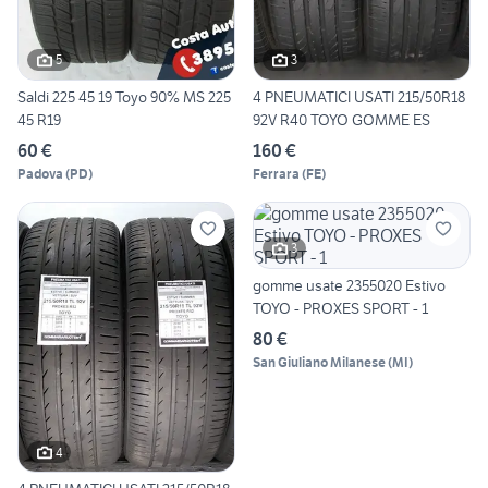
5
3
Saldi 225 45 19 Toyo 90% MS 225
4 PNEUMATICI USATI 215/50R18
45 R19
92V R40 TOYO GOMME ES
60 €
160 €
Padova
(
PD
)
Ferrara
(
FE
)
3
gomme usate 2355020 Estivo
TOYO - PROXES SPORT - 1
80 €
San Giuliano Milanese
(
MI
)
4