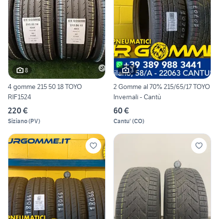
8
3
4 gomme 215 50 18 TOYO
2 Gomme al 70% 215/65/17 TOYO
RIF1524
Invernali - Cantù
220 €
60 €
Siziano
(
PV
)
Cantu'
(
CO
)