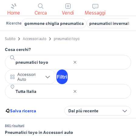
Home
Cerca
Vendi
Messaggi
gommone chiglia pneumatica
pneumatici invernali t
Ricerche
Subito
Accessori auto
pneumatici toyo
Cosa cerchi?
Accessori
Filtri
Auto
Salva ricerca
Dal più recente
861 risultati
Pneumatici toyo in Accessori auto