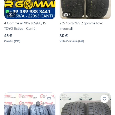
3
9
4 Gomme al 70% 185/60/15
235 45 r17 97v 2 gomme toyo
TOYO Estive - Cantù
invernali
45 €
30 €
Cantu'
(
CO
)
Villa Cortese
(
MI
)