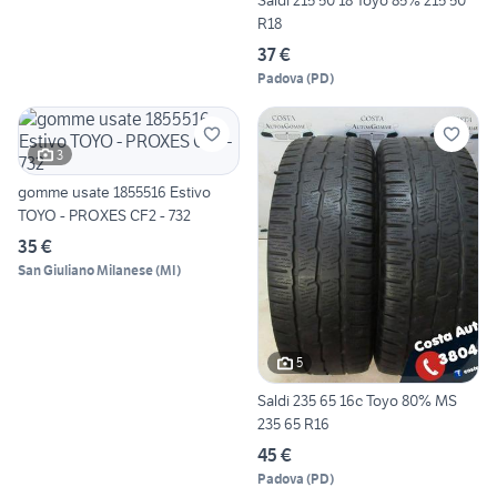
Saldi 215 50 18 Toyo 85% 215 50
R18
37 €
Padova
(
PD
)
3
gomme usate 1855516 Estivo
TOYO - PROXES CF2 - 732
35 €
San Giuliano Milanese
(
MI
)
5
Saldi 235 65 16c Toyo 80% MS
235 65 R16
45 €
Padova
(
PD
)