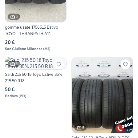
5
gomme usate 1756515 Estivo
TOYO - THRANPATH A11 -
20 €
San Giuliano Milanese
(
MI
)
5
Saldi 215 50 18 Toyo Estive 85%
215 50 R18
50 €
Padova
(
PD
)
5