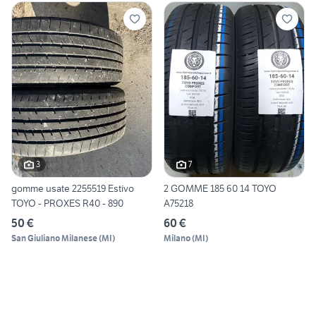
3
7
gomme usate 2255519 Estivo
2 GOMME 185 60 14 TOYO
TOYO - PROXES R40 - 890
A75218
50 €
60 €
San Giuliano Milanese
(
MI
)
Milano
(
MI
)