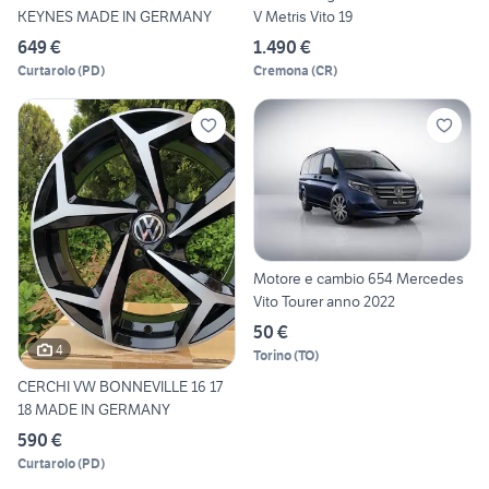
KEYNES MADE IN GERMANY
V Metris Vito 19
649 €
1.490 €
Curtarolo
(
PD
)
Cremona
(
CR
)
Motore e cambio 654 Mercedes
Vito Tourer anno 2022
50 €
4
Torino
(
TO
)
CERCHI VW BONNEVILLE 16 17
18 MADE IN GERMANY
590 €
Curtarolo
(
PD
)