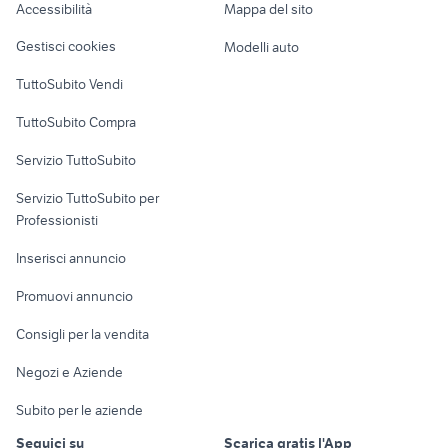
Accessibilità
Mappa del sito
caprice scarpe
auto fiat cabrio Veneto
Loft, mansarde e
Veicoli commerciali
altro
Gestisci cookies
Modelli auto
Case vacanza
TuttoSubito Vendi
Uffici e Locali
TuttoSubito Compra
commerciali
Servizio TuttoSubito
elettronica
per la casa e la
sports e hobby
Servizio TuttoSubito per
persona
Informatica
Animali
Professionisti
Arredamento e
Console e
Accessori per
Casalinghi
Inserisci annuncio
Videogiochi
animali
Elettrodomestici
Promuovi annuncio
Audio/Video
Musica e Film
Giardino e Fai da te
Consigli per la vendita
Fotografia
Libri e Riviste
Abbigliamento e
Negozi e Aziende
Telefonia
Strumenti Musicali
Accessori
Subito per le aziende
Sports
Tutto per i bambini
Seguici su
Scarica gratis l'App