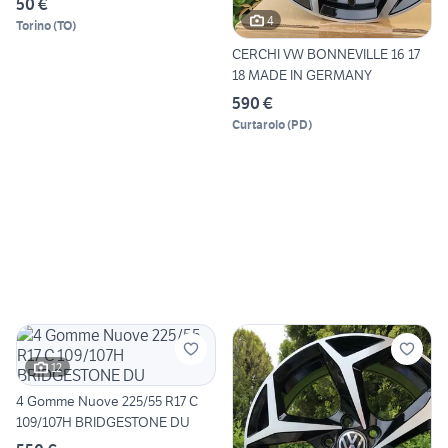
50 €
4
Torino
(
TO
)
CERCHI VW BONNEVILLE 16 17
18 MADE IN GERMANY
590 €
Curtarolo
(
PD
)
12
4 Gomme Nuove 225/55 R17 C
109/107H BRIDGESTONE DU