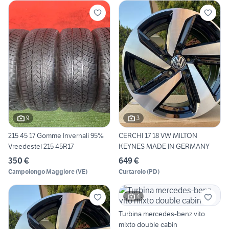
9
3
215 45 17 Gomme Invernali 95%
CERCHI 17 18 VW MILTON
Vreedestei 215 45R17
KEYNES MADE IN GERMANY
350 €
649 €
Campolongo Maggiore
(
VE
)
Curtarolo
(
PD
)
4
Turbina mercedes-benz vito
mixto double cabin