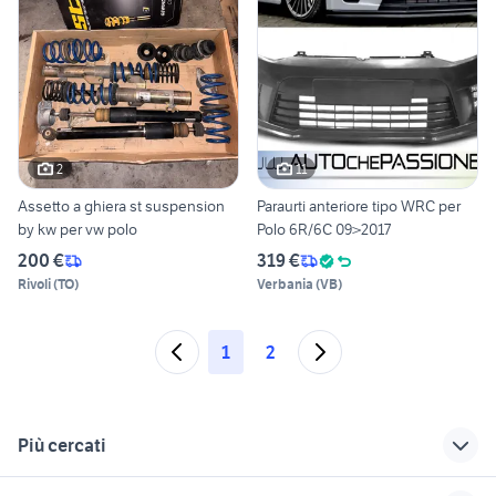
2
11
Assetto a ghiera st suspension
Paraurti anteriore tipo WRC per
by kw per vw polo
Polo 6R/6C 09>2017
200 €
319 €
Rivoli
(
TO
)
Verbania
(
VB
)
1
2
Più cercati
Correlati
Richerche simili
Suggerimenti