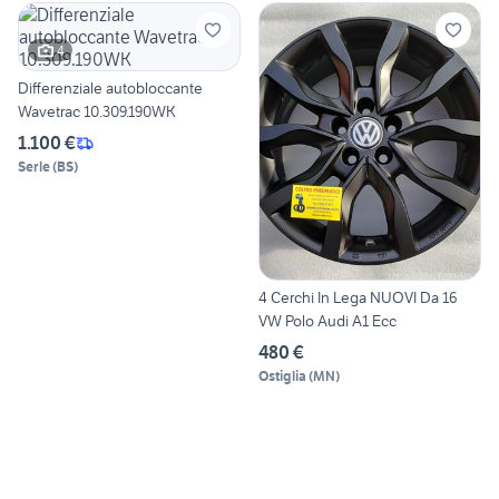
4
Differenziale autobloccante
Wavetrac 10.309.190WK
1.100 €
Serle
(
BS
)
4 Cerchi In Lega NUOVI Da 16
VW Polo Audi A1 Ecc
480 €
Ostiglia
(
MN
)