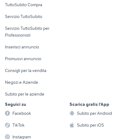
Uffici e Locali
TuttoSubito Compra
commerciali
Servizio TuttoSubito
elettronica
per la casa e la
sports e hobby
Servizio TuttoSubito per
persona
Informatica
Animali
Professionisti
Arredamento e
Console e
Accessori per
Casalinghi
Inserisci annuncio
Videogiochi
animali
Elettrodomestici
Promuovi annuncio
Audio/Video
Musica e Film
Giardino e Fai da te
Consigli per la vendita
Fotografia
Libri e Riviste
Abbigliamento e
Negozi e Aziende
Telefonia
Strumenti Musicali
Accessori
Subito per le aziende
Sports
Tutto per i bambini
Seguici su
Scarica gratis l'App
Biciclette
Facebook
Subito per Android
Collezionismo
TikTok
Subito per iOS
Instagram