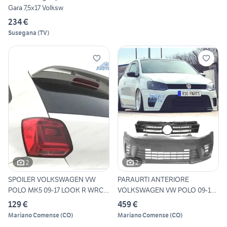
Gara 7,5x17 Volksw
234 €
Susegana
(
TV
)
2
2
SPOILER VOLKSWAGEN VW
PARAURTI ANTERIORE
POLO MK5 09-17 LOOK R WRC
VOLKSWAGEN VW POLO 09-17
AB
LOOK W
129 €
459 €
Mariano Comense
(
CO
)
Mariano Comense
(
CO
)