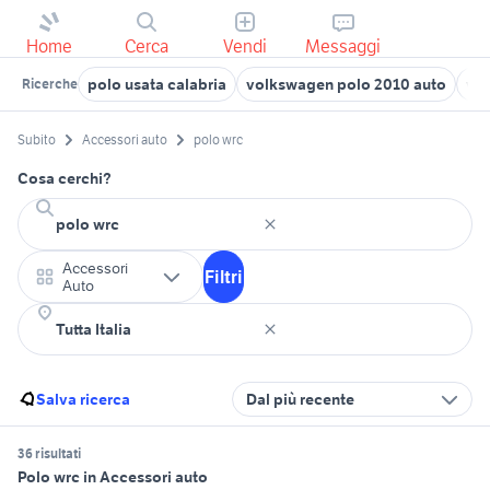
Home
Cerca
Vendi
Messaggi
polo usata calabria
volkswagen polo 2010 auto
vol
Ricerche
Subito
Accessori auto
polo wrc
Cosa cerchi?
Accessori
Filtri
Auto
Salva ricerca
Dal più recente
36 risultati
Polo wrc in Accessori auto