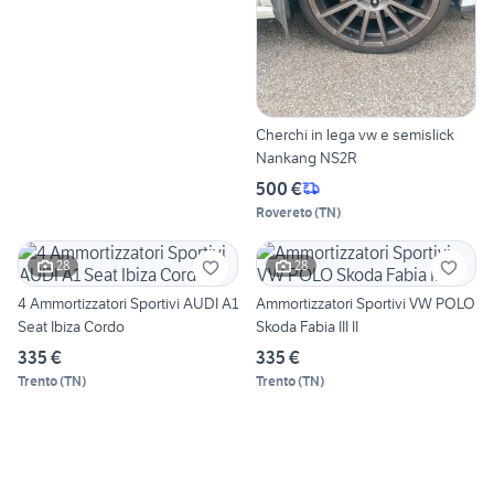
Cherchi in lega vw e semislick
Nankang NS2R
500 €
Rovereto
(
TN
)
28
28
4 Ammortizzatori Sportivi AUDI A1
Ammortizzatori Sportivi VW POLO
Seat Ibiza Cordo
Skoda Fabia III II
335 €
335 €
Trento
(
TN
)
Trento
(
TN
)