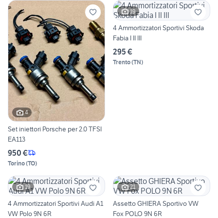
19
4 Ammortizzatori Sportivi Skoda
Fabia I II III
295 €
Trento
(
TN
)
4
Set iniettori Porsche per 2.0 TFSI
EA113
950 €
Torino
(
TO
)
19
21
4 Ammortizzatori Sportivi Audi A1
Assetto GHIERA Sportivo VW
VW Polo 9N 6R
Fox POLO 9N 6R