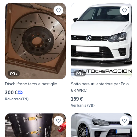
2
2
Dischi freno tarox e pastiglie
Sotto paraurti anteriore per Polo
6R WRC
300 €
169 €
Rovereto
(
TN
)
Verbania
(
VB
)