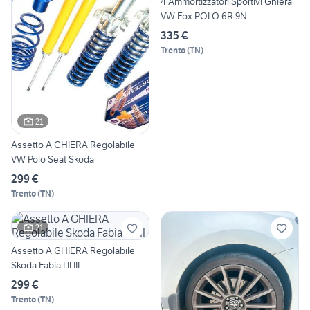
4 Ammortizzatori Sportivi Ghiera
VW Fox POLO 6R 9N
335 €
Trento
(
TN
)
21
Assetto A GHIERA Regolabile
VW Polo Seat Skoda
299 €
Trento
(
TN
)
21
Assetto A GHIERA Regolabile
Skoda Fabia I II III
299 €
Trento
(
TN
)