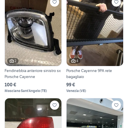
2
4
Fendinebbia anteriore sinistro sx
Porsche Cayenne 9PA rete
Porsche Cayenne
bagagliaio
100 €
99 €
Mosciano Sant'Angelo
(
TE
)
Venezia
(
VE
)