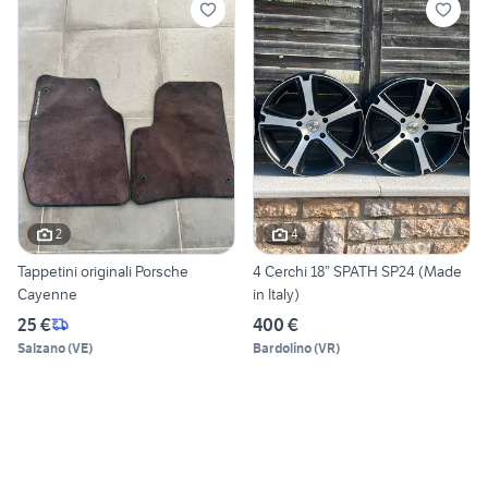
2
4
Tappetini originali Porsche
4 Cerchi 18” SPATH SP24 (Made
Cayenne
in Italy)
25 €
400 €
Salzano
(
VE
)
Bardolino
(
VR
)