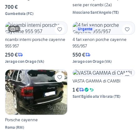
serie per ricambi (2a)
700 €
Mosciano Sant'Angelo
(
TE
)
Gambettola
(
FC
)
6
Urgente
ricambi interni porsche cayenne
4 fari xenon porche cayenne
955 957
955/957
250 €
550 €
Jerago con Orago
(
VA
)
Jerago con Orago
(
VA
)
VASTA GAMMA di CAMBI
1 €
Sant'Egidio alla Vibrata
(
TE
)
Porsche cayenne
Roma
(
RM
)