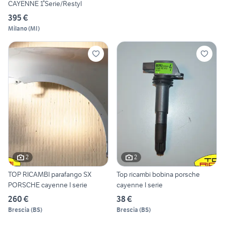
CAYENNE 1°Serie/Restyl
395 €
Milano
(
MI
)
2
2
TOP RICAMBI parafango SX
Top ricambi bobina porsche
PORSCHE cayenne I serie
cayenne I serie
260 €
38 €
Brescia
(
BS
)
Brescia
(
BS
)