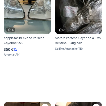
6
2
coppia fari bi-exeno Porsche
Motore Porsche Cayenne 4.5 V8
Cayenne 955
Benzina – Originale
Cellino Attanasio
(
TE
)
350 €
Ancona
(
AN
)