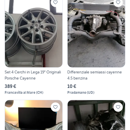
Set 4 Cerchi in Lega 19" Originali
Differenziale semiassi cayenne
Porsche Cayenne
4.5 benzina
389 €
10 €
Francavilla al Mare
(
CH
)
Pradamano
(
UD
)