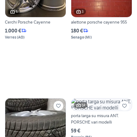
4
3
Cerchi Porsche Cayenne
alettone porsche cayenne 955
1.000 €
180 €
Verres
(
AO
)
Senago
(
MI
)
14
porta targa su misura ANT.
PORSCHE vari modelli
59 €