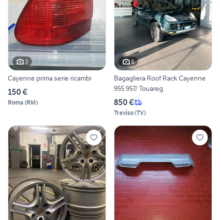
3
6
Cayenne prima serie ricambi
Bagagliera Roof Rack Cayenne
955 957/ Touareg
150 €
850 €
Roma
(
RM
)
Treviso
(
TV
)