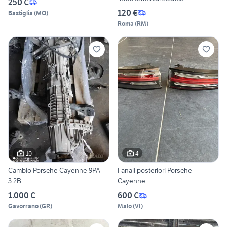
250 €
120 €
Bastiglia
(
MO
)
Roma
(
RM
)
10
4
Cambio Porsche Cayenne 9PA
Fanali posteriori Porsche
3.2B
Cayenne
1.000 €
600 €
Gavorrano
(
GR
)
Malo
(
VI
)