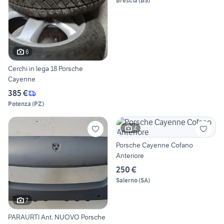
Brescia
(
BS
)
6
Cerchi in lega 18 Porsche
Cayenne
385 €
Potenza
(
PZ
)
4
Porsche Cayenne Cofano
Anteriore
250 €
Salerno
(
SA
)
7
PARAURTI Ant. NUOVO Porsche