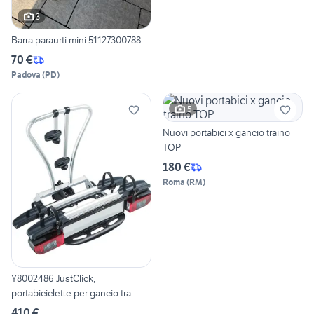
3
Barra paraurti mini 51127300788
70 €
Padova
(
PD
)
5
Nuovi portabici x gancio traino
TOP
180 €
Roma
(
RM
)
Y8002486 JustClick,
portabiciclette per gancio tra
410 €