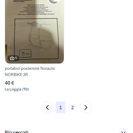
5
portabici posteriore Norauto
NORBIKE 3R
40 €
La Loggia
(
TO
)
1
2
Più cercati