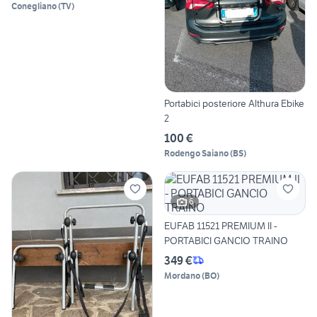
Conegliano
(
TV
)
Portabici posteriore Althura Ebike
2
100 €
Rodengo Saiano
(
BS
)
6
EUFAB 11521 PREMIUM II -
PORTABICI GANCIO TRAINO
349 €
Mordano
(
BO
)