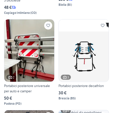
3 biciclette
Biella
(
BI
)
48 €
Capiago Intimiano
(
CO
)
2
3
Portabici posteriore universale
Portabici posteriore decathlon
per auto e camper
30 €
50 €
Brescia
(
BS
)
Padova
(
PD
)
5