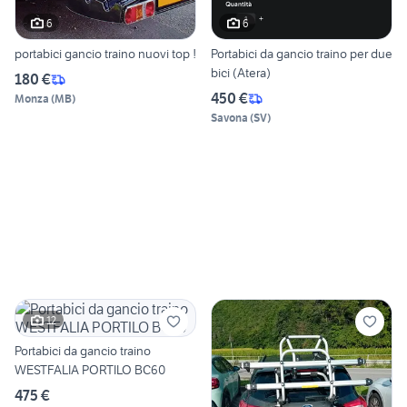
6
6
portabici gancio traino nuovi top !
Portabici da gancio traino per due
bici (Atera)
180 €
450 €
Monza
(
MB
)
Savona
(
SV
)
12
Portabici da gancio traino
WESTFALIA PORTILO BC60
475 €