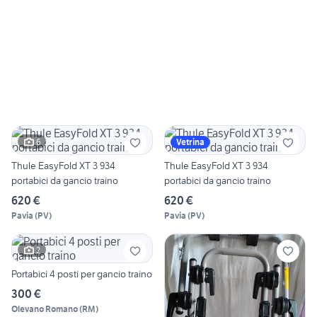
6
Vetrina
Thule EasyFold XT 3 934
Thule EasyFold XT 3 934
portabici da gancio traino
portabici da gancio traino
620 €
620 €
Pavia
(
PV
)
Pavia
(
PV
)
2
Portabici 4 posti per gancio traino
300 €
Olevano Romano
(
RM
)