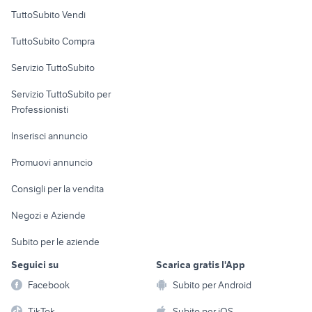
Case vacanza
TuttoSubito Vendi
Uffici e Locali
TuttoSubito Compra
commerciali
Servizio TuttoSubito
elettronica
per la casa e la
sports e hobby
Servizio TuttoSubito per
persona
Informatica
Animali
Professionisti
Arredamento e
Console e
Accessori per
Casalinghi
Inserisci annuncio
Videogiochi
animali
Elettrodomestici
Promuovi annuncio
Audio/Video
Musica e Film
Giardino e Fai da te
Consigli per la vendita
Fotografia
Libri e Riviste
Abbigliamento e
Negozi e Aziende
Telefonia
Strumenti Musicali
Accessori
Subito per le aziende
Sports
Tutto per i bambini
Seguici su
Scarica gratis l'App
Biciclette
Facebook
Subito per Android
Collezionismo
TikTok
Subito per iOS