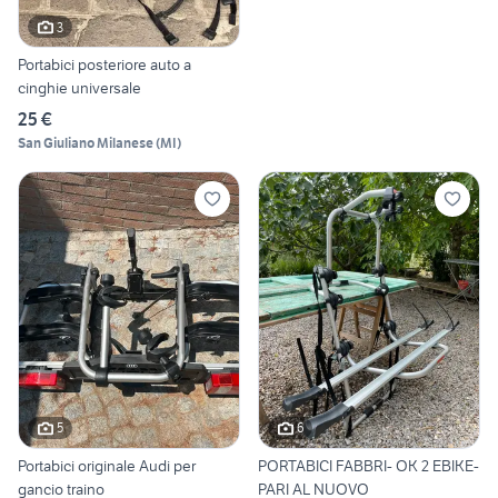
3
Portabici posteriore auto a
cinghie universale
25 €
San Giuliano Milanese
(
MI
)
5
6
Portabici originale Audi per
PORTABICI FABBRI- OK 2 EBIKE-
gancio traino
PARI AL NUOVO