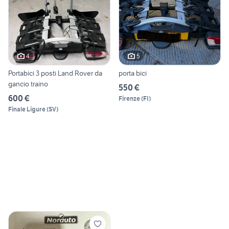
4
5
Portabici 3 posti Land Rover da
porta bici
gancio traino
550 €
600 €
Firenze
(
FI
)
Finale Ligure
(
SV
)