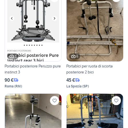
3
6
Portabici posteriore Peruzzo pure
Portabici per ruota di scorta
instinct 3
posteriore 2 bici
90 €
45 €
Roma
(
RM
)
La Spezia
(
SP
)