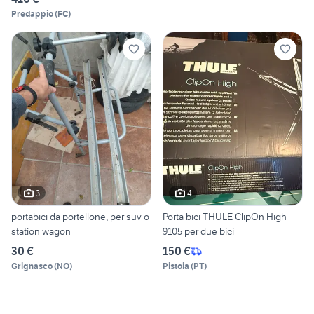
Predappio
(
FC
)
3
4
portabici da portellone, per suv o
Porta bici THULE ClipOn High
station wagon
9105 per due bici
30 €
150 €
Grignasco
(
NO
)
Pistoia
(
PT
)