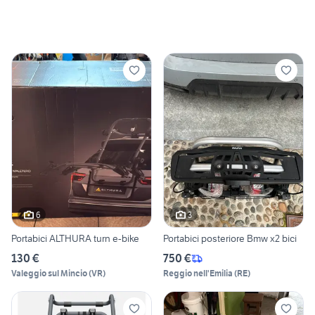
6
3
Portabici ALTHURA turn e-bike
Portabici posteriore Bmw x2 bici
130 €
750 €
Valeggio sul Mincio
(
VR
)
Reggio nell'Emilia
(
RE
)