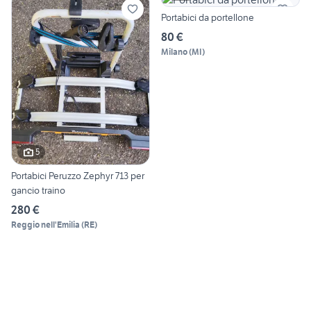
Portabici da portellone
80 €
Milano
(
MI
)
5
Portabici Peruzzo Zephyr 713 per
gancio traino
280 €
Reggio nell'Emilia
(
RE
)