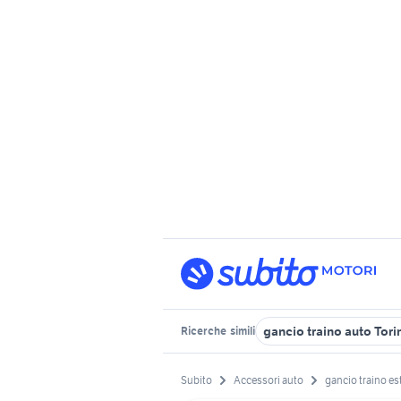
gancio traino auto Tori
Ricerche
simili
Subito
Accessori auto
gancio traino est