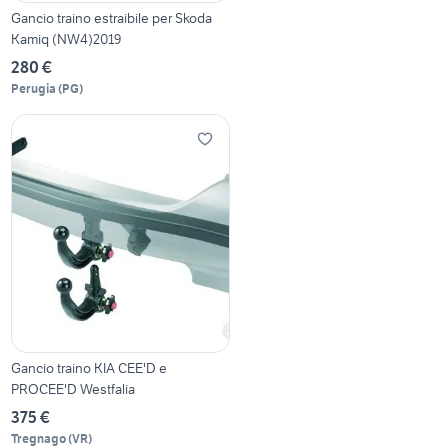
Gancio traino estraibile per Skoda
Kamiq (NW4)2019
280 €
Perugia
(
PG
)
Gancio traino KIA CEE'D e
PROCEE'D Westfalia
375 €
Tregnago
(
VR
)