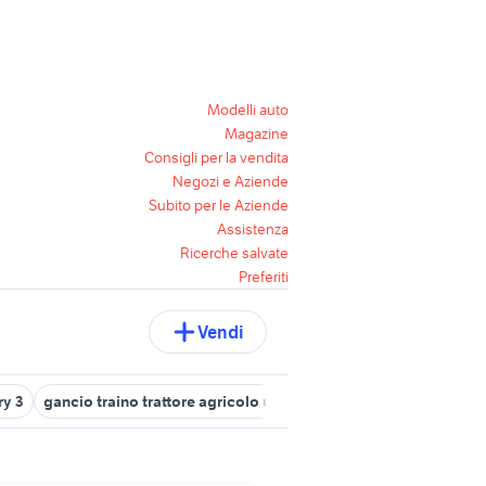
Modelli auto
Magazine
Consigli per la vendita
Negozi e Aziende
Subito per le Aziende
Assistenza
Ricerche salvate
Preferiti
Vendi
ry 3
gancio traino trattore agricolo usato
auto usate con gancio 