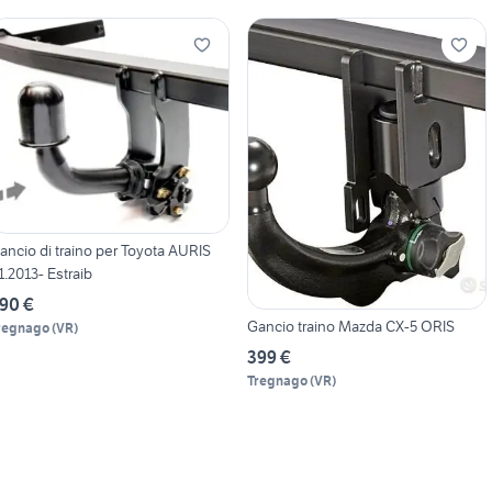
ancio di traino per Toyota AURIS
1.2013- Estraib
90 €
Gancio traino Mazda CX-5 ORIS
regnago
(
VR
)
399 €
Tregnago
(
VR
)