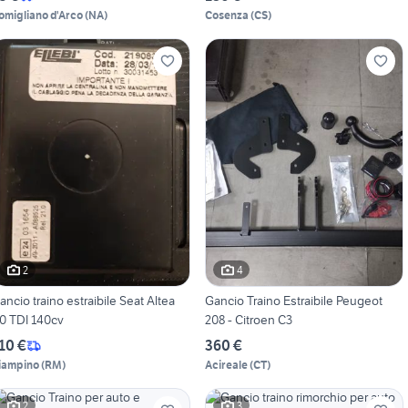
omigliano d'Arco
(
NA
)
Cosenza
(
CS
)
2
4
ancio traino estraibile Seat Altea
Gancio Traino Estraibile Peugeot
.0 TDI 140cv
208 - Citroen C3
10 €
360 €
iampino
(
RM
)
Acireale
(
CT
)
2
3