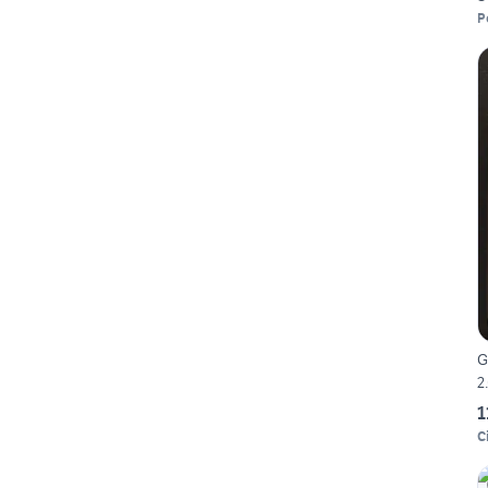
P
G
2
1
C