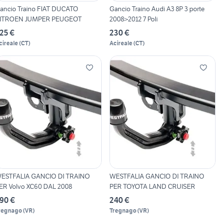
ancio Traino FIAT DUCATO
Gancio Traino Audi A3 8P 3 porte
ITROEN JUMPER PEUGEOT
2008>2012 7 Poli
25 €
230 €
cireale
(
CT
)
Acireale
(
CT
)
ESTFALIA GANCIO DI TRAINO
WESTFALIA GANCIO DI TRAINO
ER Volvo XC60 DAL 2008
PER TOYOTA LAND CRUISER
90 €
240 €
regnago
(
VR
)
Tregnago
(
VR
)