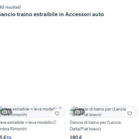
40 risultati
ancio traino estraibile in Accessori auto
5
3
fera estraibile + leva modello C
Gancio di traino per (Lancia
mbra Rimorchi
Delta/Fiat bravo)
5 €
180 €