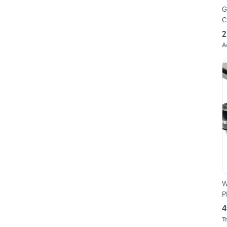
G
C
2
A
W
P
4
T