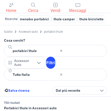
Home
Cerca
Vendi
Messaggi
menabo portabici
thule camper
thule biciclette
p
Ricerche
Subito
Accessori auto
portabici thule
Cosa cerchi?
Accessori
Filtri
Auto
Salva ricerca
Dal più recente
758 risultati
Portabici thule in Accessori auto