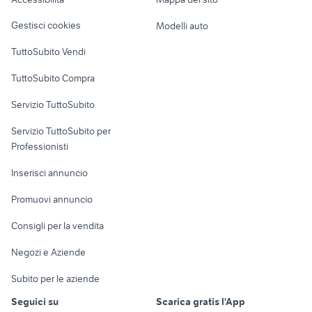
3008 usata
alfa romeo tonale diesel
Loft, mansarde e
Veicoli commerciali
altro
Gestisci cookies
Modelli auto
Case vacanza
TuttoSubito Vendi
Uffici e Locali
TuttoSubito Compra
commerciali
Servizio TuttoSubito
elettronica
per la casa e la
sports e hobby
Servizio TuttoSubito per
persona
Informatica
Animali
Professionisti
Arredamento e
Console e
Accessori per
Casalinghi
Inserisci annuncio
Videogiochi
animali
Elettrodomestici
Promuovi annuncio
Audio/Video
Musica e Film
Giardino e Fai da te
Consigli per la vendita
Fotografia
Libri e Riviste
Abbigliamento e
Negozi e Aziende
Telefonia
Strumenti Musicali
Accessori
Subito per le aziende
Sports
Tutto per i bambini
Seguici su
Scarica gratis l'App
Biciclette