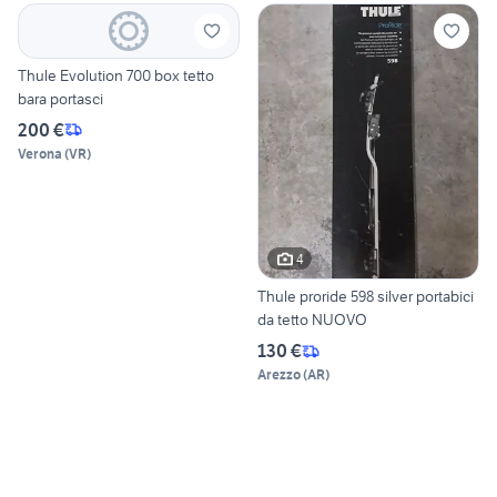
Thule Evolution 700 box tetto
bara portasci
200 €
Verona
(
VR
)
4
Thule proride 598 silver portabici
da tetto NUOVO
130 €
Arezzo
(
AR
)