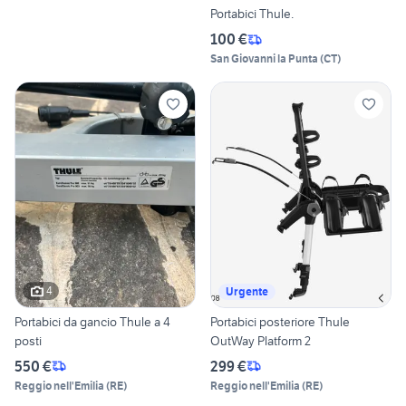
Portabici Thule.
100 €
San Giovanni la Punta
(
CT
)
4
Urgente
Portabici da gancio Thule a 4
Portabici posteriore Thule
posti
OutWay Platform 2
550 €
299 €
Reggio nell'Emilia
(
RE
)
Reggio nell'Emilia
(
RE
)