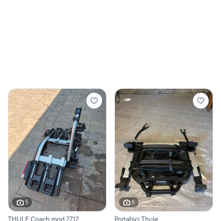
5
6
THULE Coach mod.2712
Portabici Thule