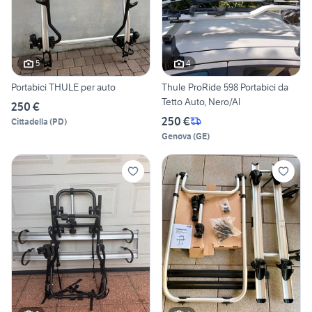
5
4
Portabici THULE per auto
Thule ProRide 598 Portabici da
Tetto Auto, Nero/Al
250 €
250 €
Cittadella
(
PD
)
Genova
(
GE
)