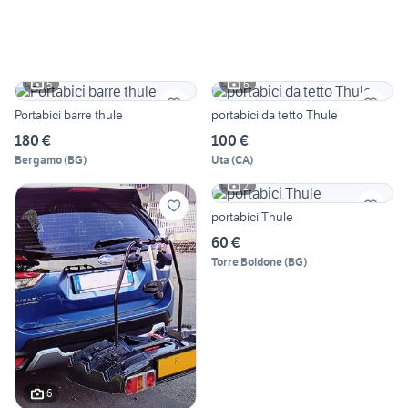
5
6
Portabici barre thule
portabici da tetto Thule
180 €
100 €
Bergamo
(
BG
)
Uta
(
CA
)
2
portabici Thule
60 €
Torre Boldone
(
BG
)
6