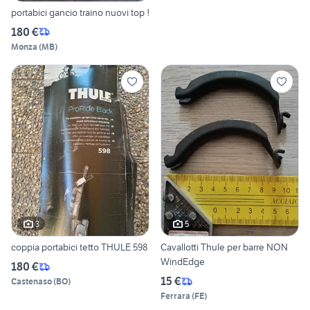
portabici gancio traino nuovi top !
180 €
Monza
(
MB
)
3
5
coppia portabici tetto THULE 598
Cavallotti Thule per barre NON
WindEdge
180 €
15 €
Castenaso
(
BO
)
Ferrara
(
FE
)