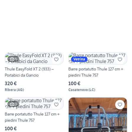
5
Vetrina
Thule EasyFold XT 2 (933) –
Barre portatutto Thule 127 cm +
Portabici da Gancio
piedini Thule 757
320 €
100 €
Ribera
(
AG
)
Casatenovo
(
LC
)
3
Barre portatutto Thule 127 cm +
piedini Thule 757
100 €