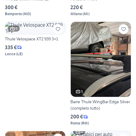
300 €
220 €
Bomporto
(
MO
)
Milano
(
MI
)
6
Thule Velospace XT2 939 3+1
335 €
Lecce
(
LE
)
5
Barre Thule WingBar Edge Silver
(completo tutto)
200 €
Roma
(
RM
)
4