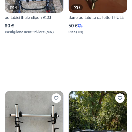
4
3
portabici thule clipon 9103
Barre portatutto da tetto THULE
80 €
50 €
Castiglione delle Stiviere
(
MN
)
Cles
(
TN
)