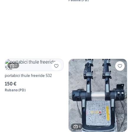
2
portabici thule freeride 532
150 €
Rubano
(
PD
)
4