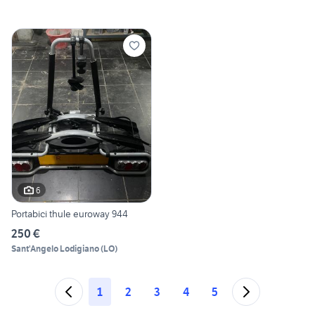
6
Portabici thule euroway 944
250 €
Sant'Angelo Lodigiano
(
LO
)
1
2
3
4
5