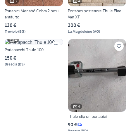
3
4
Portabici Menabò Cobra 2 bici +
Portabici posteriore Thule Elite
antifurto
Van XT
130 €
200 €
Treviolo
(
BG
)
La Magdeleine
(
AO
)
4
Portapacchi Thule 100
150 €
Brescia
(
BS
)
4
Thule clip on portabici
90 €
Padova
(
PD
)