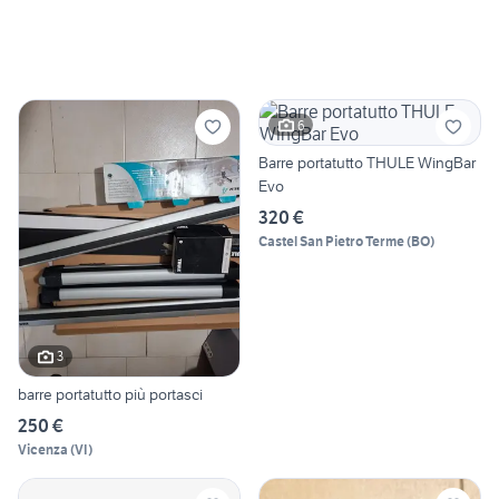
6
Barre portatutto THULE WingBar
Evo
320 €
Castel San Pietro Terme
(
BO
)
3
barre portatutto più portasci
250 €
Vicenza
(
VI
)