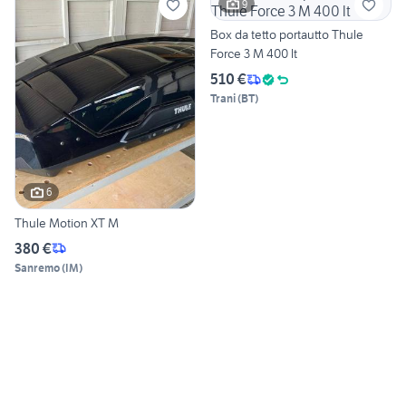
9
Box da tetto portautto Thule
Force 3 M 400 lt
510 €
Trani
(
BT
)
6
Thule Motion XT M
380 €
Sanremo
(
IM
)