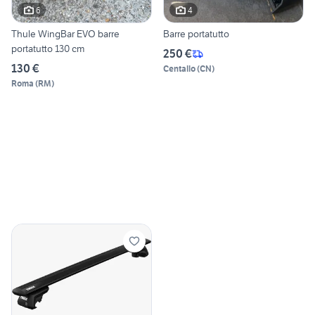
6
4
Thule WingBar EVO barre
Barre portatutto
portatutto 130 cm
250 €
130 €
Centallo
(
CN
)
Roma
(
RM
)