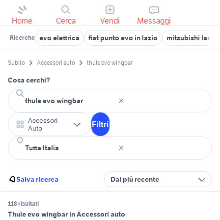
Home
Cerca
Vendi
Messaggi
evo elettrica
fiat punto evo in lazio
mitsubishi lance
Ricerche
Subito
Accessori auto
thule evo wingbar
Cosa cerchi?
Accessori
Filtri
Auto
Salva ricerca
Dal più recente
118 risultati
Thule evo wingbar in Accessori auto