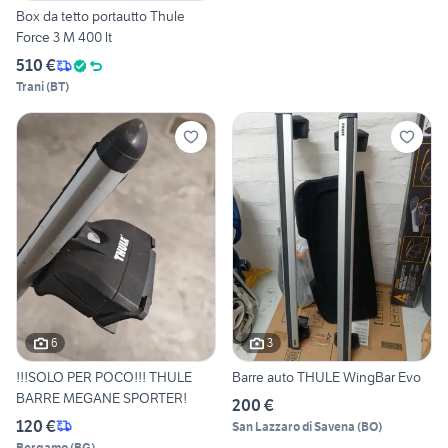
Box da tetto portautto Thule
Force 3 M 400 lt
510 €
Trani
(
BT
)
6
3
!!!SOLO PER POCO!!! THULE
Barre auto THULE WingBar Evo
BARRE MEGANE SPORTER!
200 €
120 €
San Lazzaro di Savena
(
BO
)
Bergamo
(
BG
)