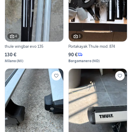
4
3
thule wingbar evo 135
Portakayak Thule mod. 874
130 €
90 €
Milano
(
MI
)
Borgomanero
(
NO
)