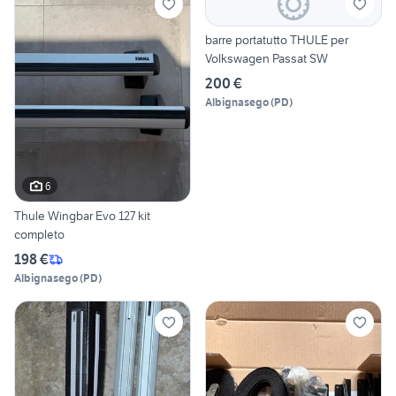
barre portatutto THULE per
Volkswagen Passat SW
200 €
Albignasego
(
PD
)
6
Thule Wingbar Evo 127 kit
completo
198 €
Albignasego
(
PD
)