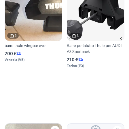
6
3
barre thule wingbar evo
Barre portatutto Thule per AUDI
A3 Sportback
200 €
210 €
Venezia
(
VE
)
Torino
(
TO
)