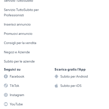
Servizio TuttoSubito
elettronica
per la casa e la
sports e hobby
Servizio TuttoSubito per
persona
Informatica
Animali
Professionisti
Arredamento e
Console e
Accessori per
Casalinghi
Inserisci annuncio
Videogiochi
animali
Elettrodomestici
Promuovi annuncio
Audio/Video
Musica e Film
Giardino e Fai da te
Consigli per la vendita
Fotografia
Libri e Riviste
Abbigliamento e
Negozi e Aziende
Telefonia
Strumenti Musicali
Accessori
Subito per le aziende
Sports
Tutto per i bambini
Seguici su
Scarica gratis l'App
Biciclette
Facebook
Subito per Android
Collezionismo
TikTok
Subito per iOS
Instagram
YouTube