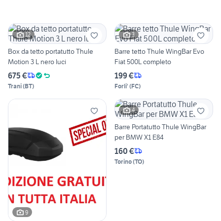
12
3
Box da tetto portatutto Thule
Barre tetto Thule WingBar Evo
Motion 3 L nero luci
Fiat 500L completo
675 €
199 €
Trani
(
BT
)
Forli'
(
FC
)
4
Barre Portatutto Thule WingBar
per BMW X1 E84
160 €
Torino
(
TO
)
9