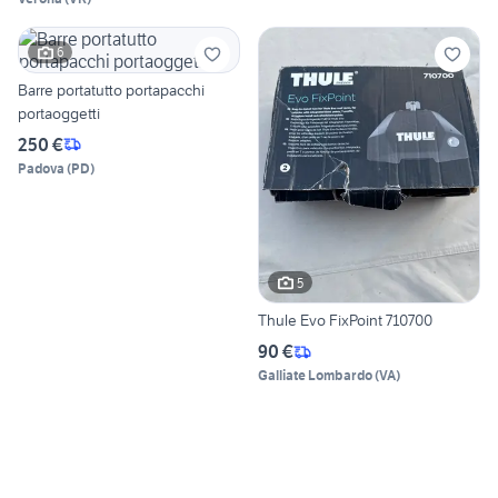
6
Barre portatutto portapacchi
portaoggetti
250 €
Padova
(
PD
)
5
Thule Evo FixPoint 710700
90 €
Galliate Lombardo
(
VA
)