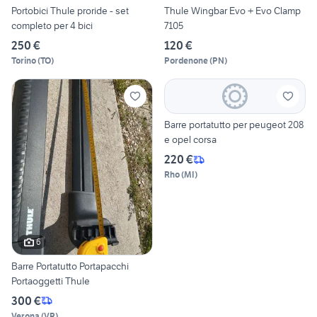
Portobici Thule proride - set
Thule Wingbar Evo + Evo Clamp
completo per 4 bici
7105
250 €
120 €
Torino
(
TO
)
Pordenone
(
PN
)
Barre portatutto per peugeot 208
e opel corsa
220 €
Rho
(
MI
)
6
Barre Portatutto Portapacchi
Portaoggetti Thule
300 €
Verona
(
VR
)