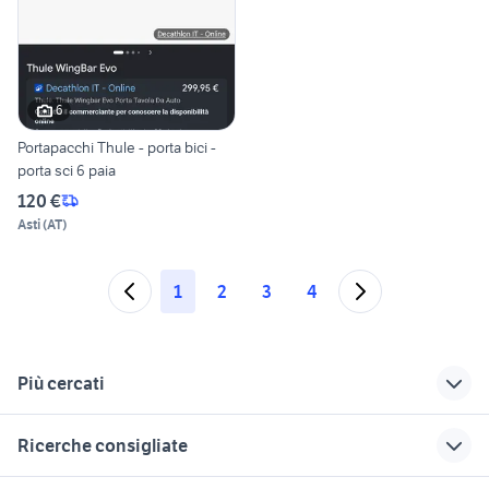
6
Portapacchi Thule - porta bici -
porta sci 6 paia
120 €
Asti
(
AT
)
1
2
3
4
Più cercati
Correlati
Richerche simili
Suggerimenti
Ricerche consigliate
catene da neve
auto evo evo 3
ritmo abarth 130 tc
thule
Sicilia
golf 8 usata
toyota rav4