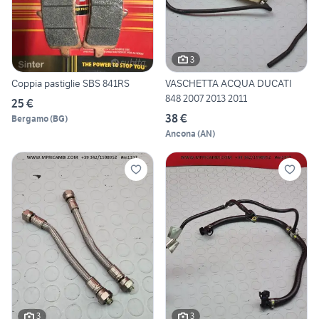
3
Coppia pastiglie SBS 841RS
VASCHETTA ACQUA DUCATI
848 2007 2013 2011
25 €
38 €
Bergamo
(
BG
)
Ancona
(
AN
)
3
3