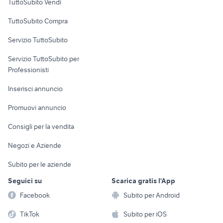
TuttoSubito Vendi
Uffici e Locali
TuttoSubito Compra
commerciali
Servizio TuttoSubito
elettronica
per la casa e la
sports e hobby
Servizio TuttoSubito per
persona
Informatica
Animali
Professionisti
Arredamento e
Console e
Accessori per
Casalinghi
Inserisci annuncio
Videogiochi
animali
Elettrodomestici
Promuovi annuncio
Audio/Video
Musica e Film
Giardino e Fai da te
Consigli per la vendita
Fotografia
Libri e Riviste
Abbigliamento e
Negozi e Aziende
Telefonia
Strumenti Musicali
Accessori
Subito per le aziende
Sports
Tutto per i bambini
Seguici su
Scarica gratis l'App
Biciclette
Facebook
Subito per Android
Collezionismo
TikTok
Subito per iOS