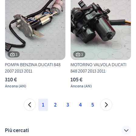
3
3
POMPA BENZINA DUCATI 848
MOTORINO VALVOLA DUCATI
2007 2013 2011
848 2007 2013 2011
310 €
105 €
Ancona
(
AN
)
Ancona
(
AN
)
1
2
3
4
5
Più cercati