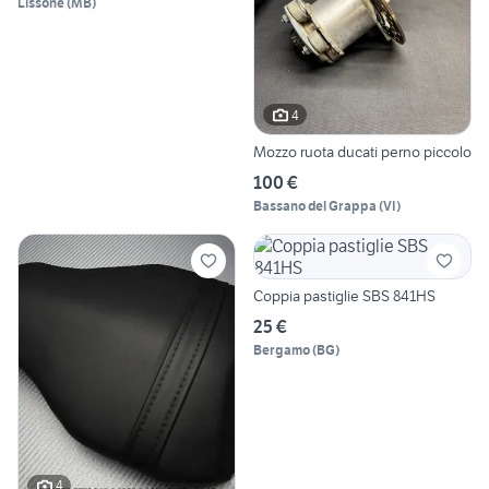
Lissone
(
MB
)
4
Mozzo ruota ducati perno piccolo
100 €
Bassano del Grappa
(
VI
)
Coppia pastiglie SBS 841HS
25 €
Bergamo
(
BG
)
4