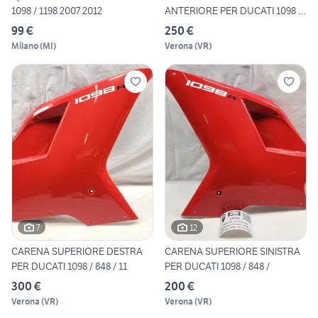
1098 / 1198 2007 2012
ANTERIORE PER DUCATI 1098 /
8
99 €
250 €
Milano
(
MI
)
Verona
(
VR
)
7
12
CARENA SUPERIORE DESTRA
CARENA SUPERIORE SINISTRA
PER DUCATI 1098 / 848 / 11
PER DUCATI 1098 / 848 /
300 €
200 €
Verona
(
VR
)
Verona
(
VR
)