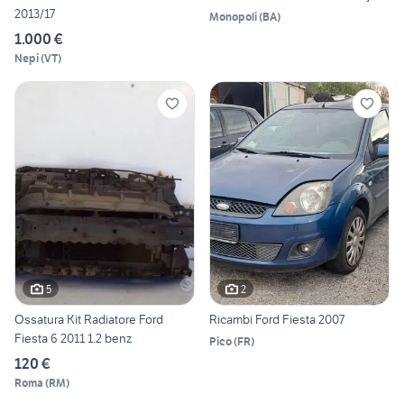
2013/17
Monopoli
(
BA
)
1.000 €
Nepi
(
VT
)
5
2
Ossatura Kit Radiatore Ford
Ricambi Ford Fiesta 2007
Fiesta 6 2011 1.2 benz
Pico
(
FR
)
120 €
Roma
(
RM
)