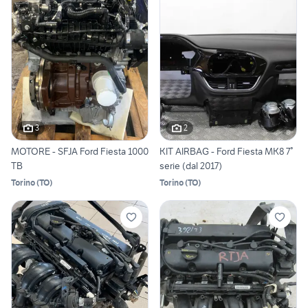
3
2
MOTORE - SFJA Ford Fiesta 1000
KIT AIRBAG - Ford Fiesta MK8 7°
TB
serie (dal 2017)
Torino
(
TO
)
Torino
(
TO
)