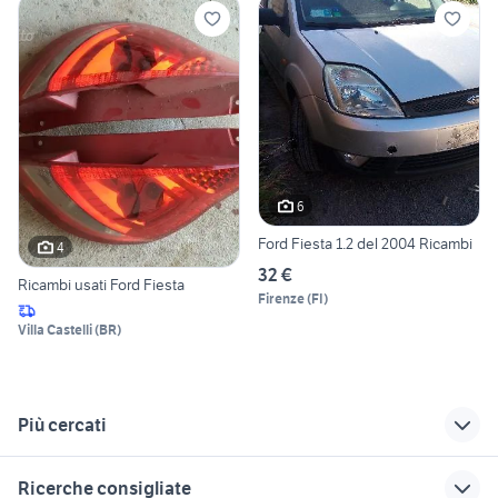
6
Ford Fiesta 1.2 del 2004 Ricambi
4
32 €
Ricambi usati Ford Fiesta
Firenze
(
FI
)
Villa Castelli
(
BR
)
Più cercati
Correlati
Richerche simili
Suggerimenti
Ricerche consigliate