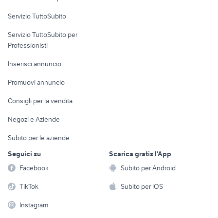
commerciali
Servizio TuttoSubito
elettronica
per la casa e la
sports e hobby
Servizio TuttoSubito per
persona
Informatica
Animali
Professionisti
Arredamento e
Console e
Accessori per
Casalinghi
Inserisci annuncio
Videogiochi
animali
Elettrodomestici
Promuovi annuncio
Audio/Video
Musica e Film
Giardino e Fai da te
Consigli per la vendita
Fotografia
Libri e Riviste
Abbigliamento e
Negozi e Aziende
Telefonia
Strumenti Musicali
Accessori
Subito per le aziende
Sports
Tutto per i bambini
Seguici su
Scarica gratis l'App
Biciclette
Facebook
Subito per Android
Collezionismo
TikTok
Subito per iOS
Instagram