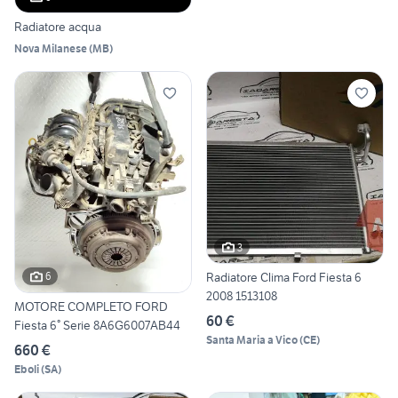
Radiatore acqua
Nova Milanese
(
MB
)
3
Radiatore Clima Ford Fiesta 6
6
2008 1513108
MOTORE COMPLETO FORD
60 €
Fiesta 6° Serie 8A6G6007AB44
Santa Maria a Vico
(
CE
)
660 €
Eboli
(
SA
)