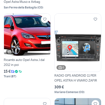
Opel Astra Muso e Airbag
San Fermo della Battaglia
(
CO
)
8
Ricambi auto Opel Astra J dal
2012 in poi
6
15 €
RADIO GPS ANDROID 11 PER
Trani
(
BT
)
OPEL ASTRA H VIVARO ZAFIR
309 €
Mariano Comense
(
CO
)