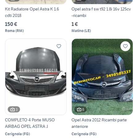
Kit Radiatore Opel Astra K 1.6
Opel astra f sw t92 1.8i 16v 125cv
cdti 2018
-ricambi
150 €
1 €
Roma
(
RM
)
Matino
(
LE
)
3
6
COMPLETO 4 Porte MUSO
Opel Astra 2012 Ricambi parte
AIRBAG OPEL ASTRA J
anteriore
Cerignola
(
FG
)
Cerignola
(
FG
)