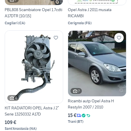
PBL808 Scambiatore Opel 1.7cdti
Opel Astra J 2011 musata
A17DTR [10/15]
RICAMBI
Cagliari
(
CA
)
Cerignola
(
FG
)
7
4
Ricambi autp Opel Astra H
Restylin 2007 / 2010
KIT RADIATORI OPEL Astra J 2°
Serie 13250332 A17D
15 €
109 €
Trani
(
BT
)
Sant'Anastasia
(
NA
)