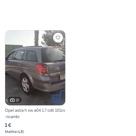
10
Opel astra h sw a04 1.7 cdti 101cv
-ricambi
1 €
Matino
(
LE
)