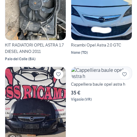
KIT RADIATORI OPEL ASTRA 1.7
Ricambi Opel Astra 2.0 GTC
DIESEL ANNO:2011
None
(
TO
)
Palo del Colle
(
BA
)
Cappelliera baule opel astra h
35 €
Vigasio
(
VR
)