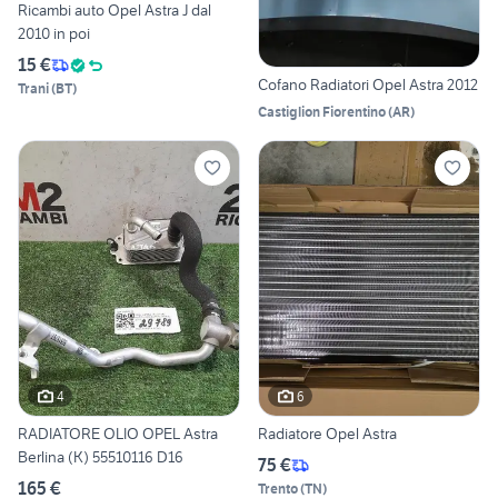
Ricambi auto Opel Astra J dal
2010 in poi
15 €
Cofano Radiatori Opel Astra 2012
Trani
(
BT
)
Castiglion Fiorentino
(
AR
)
4
6
RADIATORE OLIO OPEL Astra
Radiatore Opel Astra
Berlina (K) 55510116 D16
75 €
165 €
Trento
(
TN
)