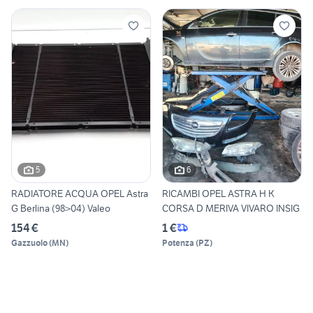
5
6
RADIATORE ACQUA OPEL Astra
RICAMBI OPEL ASTRA H K
G Berlina (98>04) Valeo
CORSA D MERIVA VIVARO INSIG
154 €
1 €
Gazzuolo
(
MN
)
Potenza
(
PZ
)