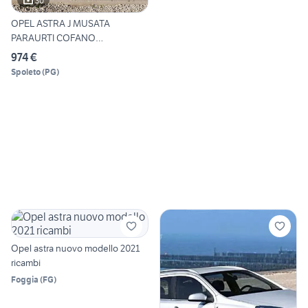
30
OPEL ASTRA J MUSATA
PARAURTI COFANO
PARAFANGHI
974 €
Spoleto
(
PG
)
Opel astra nuovo modello 2021
ricambi
Foggia
(
FG
)