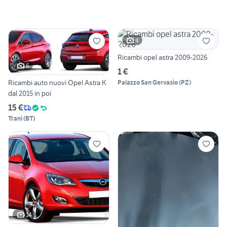
4
Ricambi opel astra 2009-2026
6
1 €
Ricambi auto nuovi Opel Astra K
Palazzo San Gervasio
(
PZ
)
dal 2015 in poi
15 €
Trani
(
BT
)
14