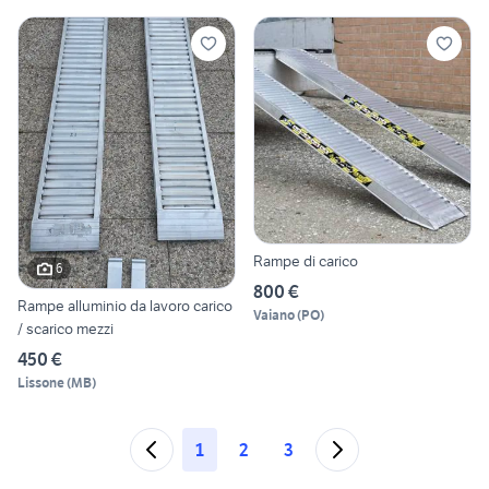
Rampe di carico
6
800 €
Rampe alluminio da lavoro carico
Vaiano
(
PO
)
/ scarico mezzi
450 €
Lissone
(
MB
)
1
2
3