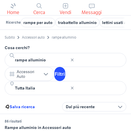
Home
Cerca
Vendi
Messaggi
rampe per auto
trabattello alluminio
lettini usati al
Ricerche
Subito
Accessori auto
rampe alluminio
Cosa cerchi?
Accessori
Filtri
Auto
Salva ricerca
Dal più recente
86 risultati
Rampe alluminio in Accessori auto