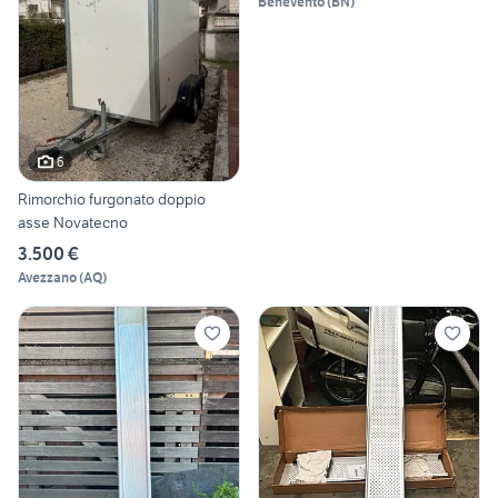
Benevento
(
BN
)
6
Rimorchio furgonato doppio
asse Novatecno
3.500 €
Avezzano
(
AQ
)