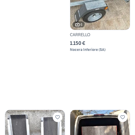
6
CARRELLO
1.150 €
Nocera Inferiore
(
SA
)