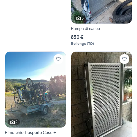
6
Rampa di carico
850 €
Bollengo
(
TO
)
2
Rimorchio Trasporto Cose +