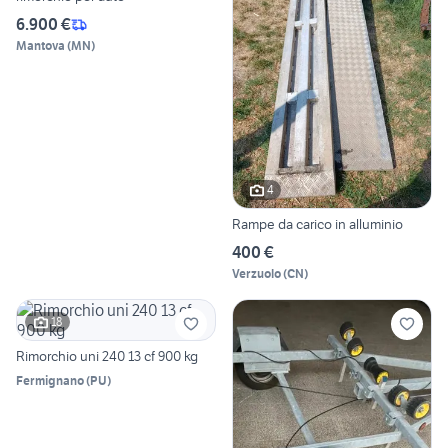
6.900 €
Mantova
(
MN
)
4
Rampe da carico in alluminio
400 €
Verzuolo
(
CN
)
18
Rimorchio uni 240 13 cf 900 kg
Fermignano
(
PU
)