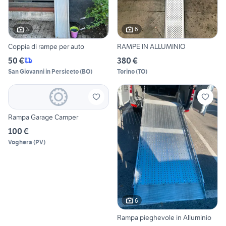
3
6
Coppia di rampe per auto
RAMPE IN ALLUMINIO
50 €
380 €
San Giovanni in Persiceto
(
BO
)
Torino
(
TO
)
Rampa Garage Camper
100 €
Voghera
(
PV
)
6
Rampa pieghevole in Alluminio