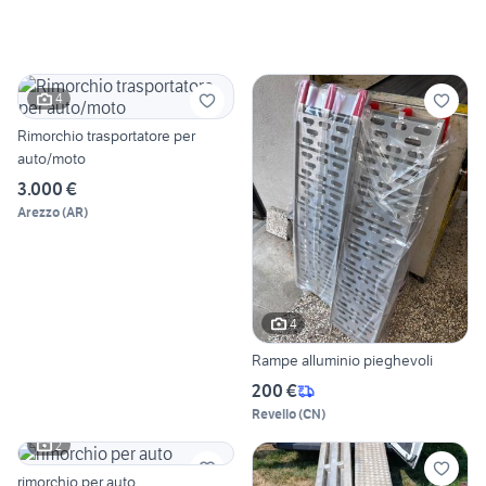
4
Rimorchio trasportatore per
auto/moto
3.000 €
Arezzo
(
AR
)
4
Rampe alluminio pieghevoli
200 €
Revello
(
CN
)
2
rimorchio per auto