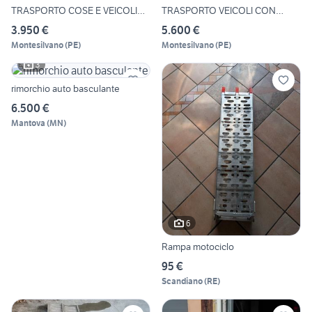
TRASPORTO COSE E VEICOLI
TRASPORTO VEICOLI CON
CON RA
RAMA DI S
3.950 €
5.600 €
Montesilvano
(
PE
)
Montesilvano
(
PE
)
3
rimorchio auto basculante
6.500 €
Mantova
(
MN
)
6
Rampa motociclo
95 €
Scandiano
(
RE
)