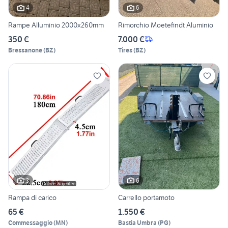
4
6
Rampe Alluminio 2000x260mm
Rimorchio Moetefindt Aluminio
350 €
7.000 €
Bressanone
(
BZ
)
Tires
(
BZ
)
3
6
Rampa di carico
Carrello portamoto
65 €
1.550 €
Commessaggio
(
MN
)
Bastia Umbra
(
PG
)