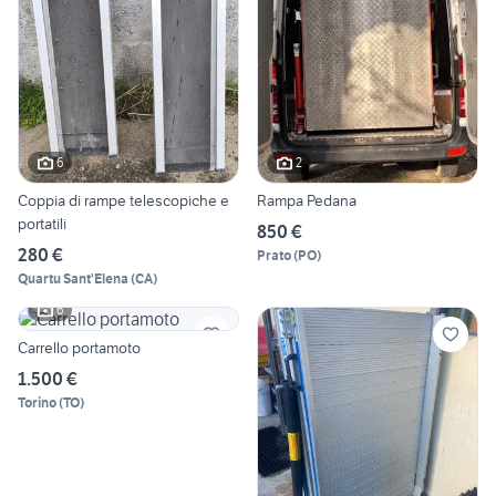
6
2
Coppia di rampe telescopiche e
Rampa Pedana
portatili
850 €
280 €
Prato
(
PO
)
Quartu Sant'Elena
(
CA
)
6
Carrello portamoto
1.500 €
Torino
(
TO
)