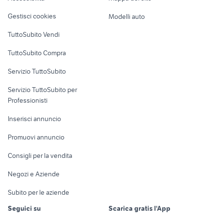
Veicoli commerciali
altro
Gestisci cookies
Modelli auto
Case vacanza
TuttoSubito Vendi
Uffici e Locali
TuttoSubito Compra
commerciali
Servizio TuttoSubito
elettronica
per la casa e la
sports e hobby
Servizio TuttoSubito per
persona
Informatica
Animali
Professionisti
Arredamento e
Console e
Accessori per
Casalinghi
Inserisci annuncio
Videogiochi
animali
Elettrodomestici
Promuovi annuncio
Audio/Video
Musica e Film
Giardino e Fai da te
Consigli per la vendita
Fotografia
Libri e Riviste
Abbigliamento e
Negozi e Aziende
Telefonia
Strumenti Musicali
Accessori
Subito per le aziende
Sports
Tutto per i bambini
Seguici su
Scarica gratis l'App
Biciclette