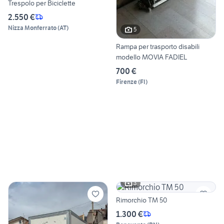
Trespolo per Biciclette
2.550 €
Nizza Monferrato
(
AT
)
5
Rampa per trasporto disabili
modello MOVIA FADIEL
700 €
Firenze
(
FI
)
3
Rimorchio TM 50
1.300 €