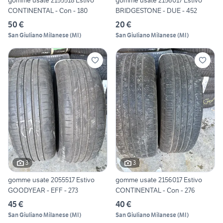
gomme usate 2155518 Estivo
gomme usate 2156017 Estivo
CONTINENTAL - Con - 180
BRIDGESTONE - DUE - 452
50 €
20 €
San Giuliano Milanese
(
MI
)
San Giuliano Milanese
(
MI
)
3
3
gomme usate 2055517 Estivo
gomme usate 2156017 Estivo
GOODYEAR - EFF - 273
CONTINENTAL - Con - 276
45 €
40 €
San Giuliano Milanese
(
MI
)
San Giuliano Milanese
(
MI
)