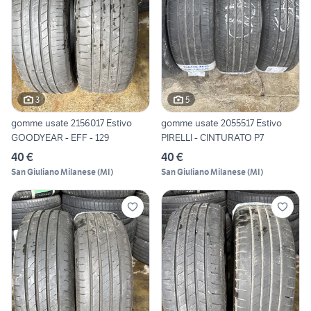
3
5
gomme usate 2156017 Estivo
gomme usate 2055517 Estivo
GOODYEAR - EFF - 129
PIRELLI - CINTURATO P7
40 €
40 €
San Giuliano Milanese
(
MI
)
San Giuliano Milanese
(
MI
)