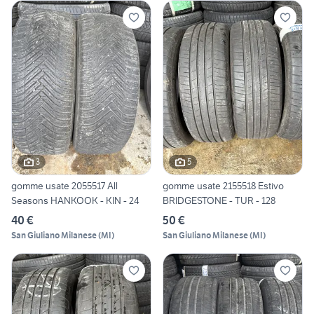
3
5
gomme usate 2055517 All
gomme usate 2155518 Estivo
Seasons HANKOOK - KIN - 24
BRIDGESTONE - TUR - 128
40 €
50 €
San Giuliano Milanese
(
MI
)
San Giuliano Milanese
(
MI
)