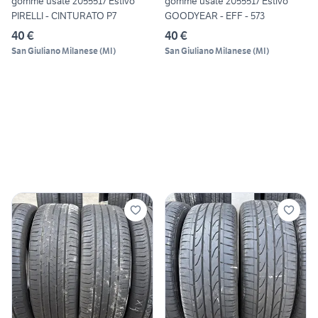
gomme usate 2055517 Estivo
gomme usate 2055517 Estivo
PIRELLI - CINTURATO P7
GOODYEAR - EFF - 573
40 €
40 €
San Giuliano Milanese
(
MI
)
San Giuliano Milanese
(
MI
)