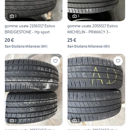
3
3
gomme usate 2156017 Estivo
gomme usate 2055517 Estivo
BRIDGESTONE - Hp sport
MICHELIN - PRIMACY 3 -
20 €
25 €
San Giuliano Milanese
(
MI
)
San Giuliano Milanese
(
MI
)
3
3