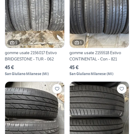
5
5
gomme usate 2156017 Estivo
gomme usate 2155518 Estivo
BRIDGESTONE - TUR - 062
CONTINENTAL - Con - 821
45 €
45 €
San Giuliano Milanese
(
MI
)
San Giuliano Milanese
(
MI
)