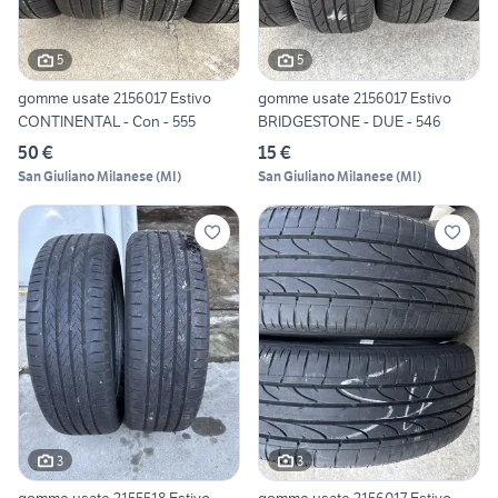
5
5
gomme usate 2156017 Estivo
gomme usate 2156017 Estivo
CONTINENTAL - Con - 555
BRIDGESTONE - DUE - 546
50 €
15 €
San Giuliano Milanese
(
MI
)
San Giuliano Milanese
(
MI
)
3
3