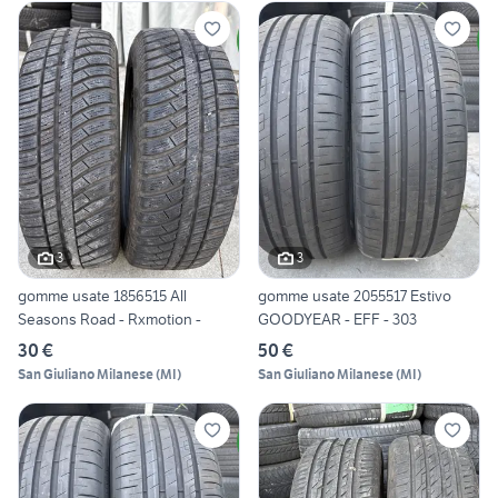
3
3
gomme usate 1856515 All
gomme usate 2055517 Estivo
Seasons Road - Rxmotion -
GOODYEAR - EFF - 303
30 €
50 €
San Giuliano Milanese
(
MI
)
San Giuliano Milanese
(
MI
)