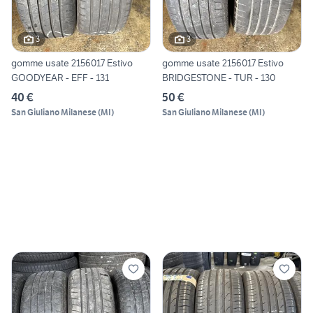
3
3
gomme usate 2156017 Estivo
gomme usate 2156017 Estivo
GOODYEAR - EFF - 131
BRIDGESTONE - TUR - 130
40 €
50 €
San Giuliano Milanese
(
MI
)
San Giuliano Milanese
(
MI
)