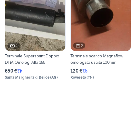
4
2
Terminale Supersprint Doppio
Terminale scarico Magnaflow
DTM Omolog. Alfa 155
omologato uscita 100mm
650 €
120 €
Santa Margherita di Belice
(
AG
)
Rovereto
(
TN
)