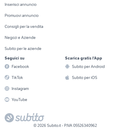
Console e
Accessori per
Casalinghi
Inserisci annuncio
Videogiochi
animali
Elettrodomestici
Promuovi annuncio
Audio/Video
Musica e Film
Giardino e Fai da te
Consigli per la vendita
Fotografia
Libri e Riviste
Abbigliamento e
Negozi e Aziende
Telefonia
Strumenti Musicali
Accessori
Subito per le aziende
Sports
Tutto per i bambini
Seguici su
Scarica gratis l'App
Biciclette
Facebook
Subito per Android
Collezionismo
TikTok
Subito per iOS
Instagram
YouTube
©
2026
Subito.it - P.IVA 05526340962