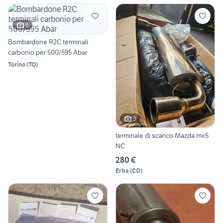
6
Bombardone R2C terminali
carbonio per 500/595 Abar
Torino
(
TO
)
3
terminale di scarico Mazda mx5
NC
280 €
Erba
(
CO
)