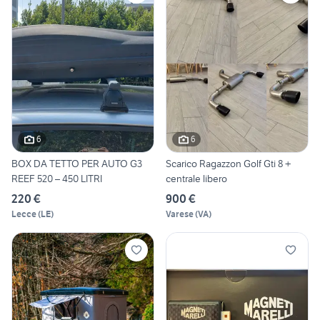
6
6
BOX DA TETTO PER AUTO G3
Scarico Ragazzon Golf Gti 8 +
REEF 520 – 450 LITRI
centrale libero
220 €
900 €
Lecce
(
LE
)
Varese
(
VA
)