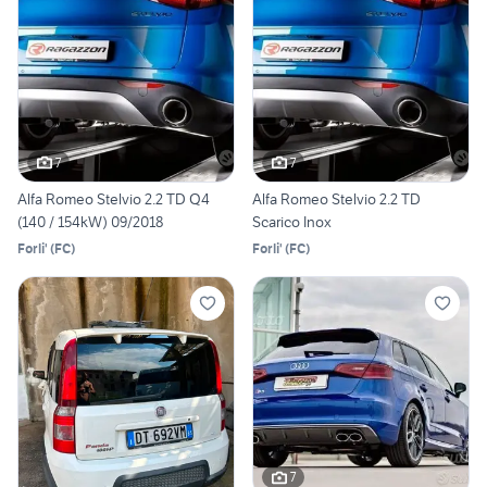
7
7
Alfa Romeo Stelvio 2.2 TD Q4
Alfa Romeo Stelvio 2.2 TD
(140 / 154kW) 09/2018
Scarico Inox
Forli'
(
FC
)
Forli'
(
FC
)
7