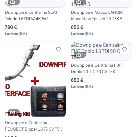
3
3
Downpipe e Centralina SEAT
Downpipe e Mappa LANCIA
Toledo 1.6TDI VA4K 5x1
Musa New Ypsilon 1.3 T5K 5
780 €
650 €
Lariano
(
RM
)
Lariano
(
RM
)
3
Downpipe e Centralina FIAT
Doblo 1.3 TDI 90 CV T5K
650 €
Lariano
(
RM
)
3
Downpipe e Centralina
PEUGEOT Bipper 1.3 75 CV T5K