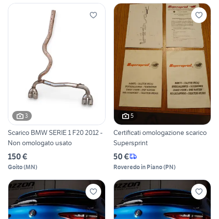
3
5
Scarico BMW SERIE 1 F20 2012 -
Certificati omologazione scarico
Non omologato usato
Supersprint
150 €
50 €
Goito
(
MN
)
Roveredo in Piano
(
PN
)