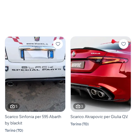
5
3
Scarico Sinfonia per 595 Abarth
Scarico Akrapovic per Giulia Q.V.
by blackit
Torino
(
TO
)
Torino
(
TO
)