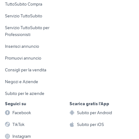
TuttoSubito Compra
commerciali
Servizio TuttoSubito
elettronica
per la casa e la
sports e hobby
Servizio TuttoSubito per
persona
Informatica
Animali
Professionisti
Arredamento e
Console e
Accessori per
Casalinghi
Inserisci annuncio
Videogiochi
animali
Elettrodomestici
Promuovi annuncio
Audio/Video
Musica e Film
Giardino e Fai da te
Consigli per la vendita
Fotografia
Libri e Riviste
Abbigliamento e
Negozi e Aziende
Telefonia
Strumenti Musicali
Accessori
Subito per le aziende
Sports
Tutto per i bambini
Seguici su
Scarica gratis l'App
Biciclette
Facebook
Subito per Android
Collezionismo
TikTok
Subito per iOS
Instagram