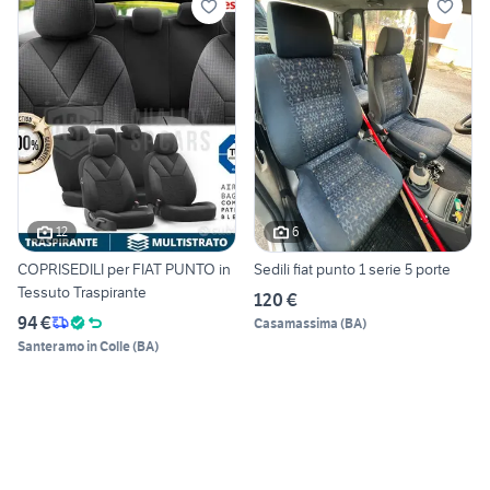
12
6
COPRISEDILI per FIAT PUNTO in
Sedili fiat punto 1 serie 5 porte
Tessuto Traspirante
120 €
94 €
Casamassima
(
BA
)
Santeramo in Colle
(
BA
)