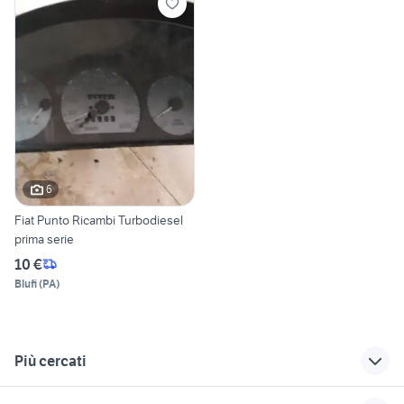
6
Fiat Punto Ricambi Turbodiesel
prima serie
10 €
Blufi
(
PA
)
Più cercati
Correlati
Richerche simili
Suggerimenti