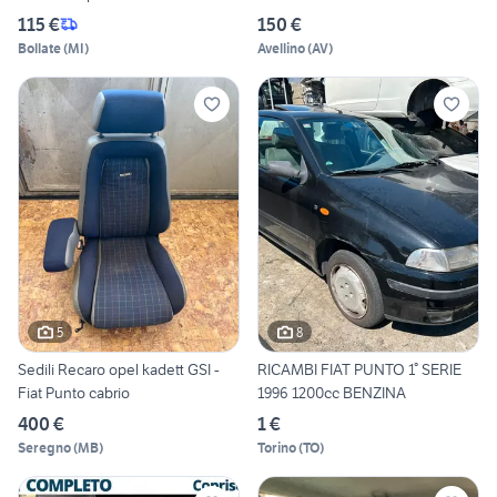
115 €
150 €
Bollate
(
MI
)
Avellino
(
AV
)
5
8
Sedili Recaro opel kadett GSI -
RICAMBI FIAT PUNTO 1° SERIE
Fiat Punto cabrio
1996 1200cc BENZINA
400 €
1 €
Seregno
(
MB
)
Torino
(
TO
)