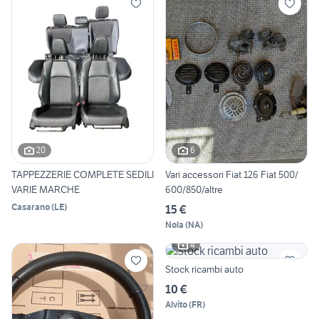
20
6
TAPPEZZERIE COMPLETE SEDILI
Vari accessori Fiat 126 Fiat 500/
VARIE MARCHE
600/850/altre
Casarano
(
LE
)
15 €
Nola
(
NA
)
4
Stock ricambi auto
10 €
Alvito
(
FR
)