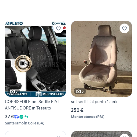
8
6
COPRISEDILE per Sedile FIAT
set sedili fiat punto 1 serie
ANTISUDORE in Tessuto
250 €
37 €
Monterotondo
(
RM
)
Santeramo in Colle
(
BA
)