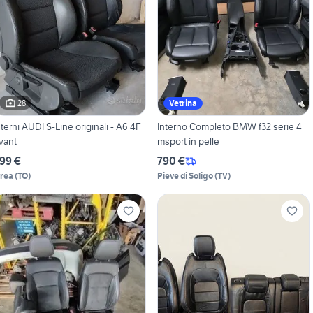
28
Vetrina
nterni AUDI S-Line originali - A6 4F
Interno Completo BMW f32 serie 4
vant
msport in pelle
99 €
790 €
vrea
(
TO
)
Pieve di Soligo
(
TV
)