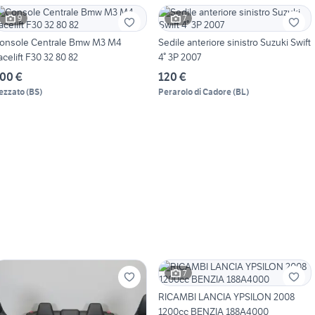
9
7
onsole Centrale Bmw M3 M4
Sedile anteriore sinistro Suzuki Swift
acelift F30 32 80 82
4° 3P 2007
00 €
120 €
ezzato
(
BS
)
Perarolo di Cadore
(
BL
)
7
RICAMBI LANCIA YPSILON 2008
1200cc BENZIA 188A4000