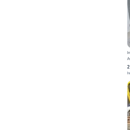
I
A
2
I