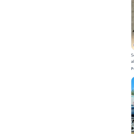
S
a
P