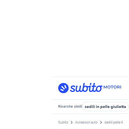
sedili in pelle giulietta
Ricerche
simili
Subito
Accessori auto
sedili pelle 4