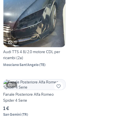
20
Audi TTS 4 8J 2.0 motore CDL per
ricambi (2a)
Mosciano Sant'Angelo
(
TE
)
6
Fanale Posteriore Alfa Romeo
Spider 4 Serie
1 €
San Gemini
(
TR
)