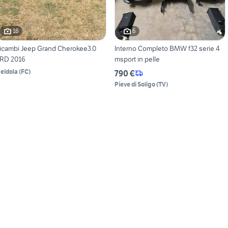
16
6
icambi Jeep Grand Cherokee3.0
Interno Completo BMW f32 serie 4
RD 2016
msport in pelle
eldola
(
FC
)
790 €
Pieve di Soligo
(
TV
)