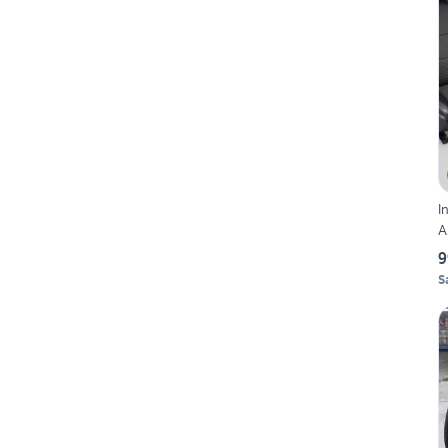
I
A
9
S