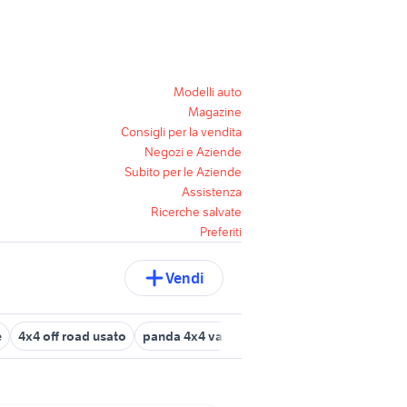
Modelli auto
Magazine
Consigli per la vendita
Negozi e Aziende
Subito per le Aziende
Assistenza
Ricerche salvate
Preferiti
Vendi
e
4x4 off road usato
panda 4x4 van diesel
rav 4 usato sardegn