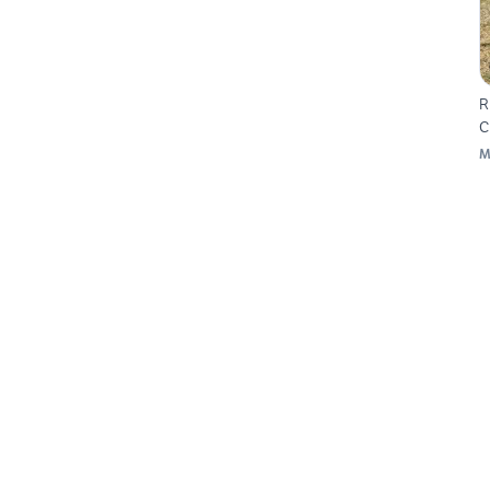
R
C
M