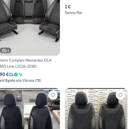
1 €
Torino
(
TO
)
4
nterni Completi Mercedes GLA
MG Line (2014–2018)
90 €
ant'Egidio alla Vibrata
(
TE
)