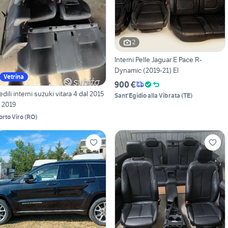
2
Interni Pelle Jaguar E Pace R-
Dynamic (2019-21) El
Vetrina
900 €
edili interni suzuki vitara 4 dal 2015
Sant'Egidio alla Vibrata
(
TE
)
l 2019
orto Viro
(
RO
)